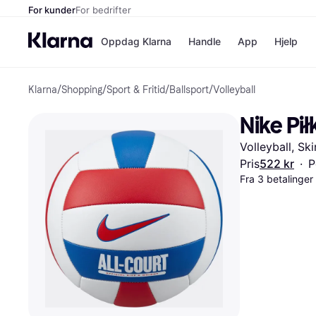
For kunder
For bedrifter
Oppdag Klarna
Handle
App
Hjelp
Klarna
/
Shopping
/
Sport & Fritid
/
Ballsport
/
Volleyball
Betalingsm
Butikker
Betalingsme
Elkjøp
Nike Pił
Betal nå
Bookin
Betal i 3 dele
Farmasi
Volleyball, Sk
Betal innen 
kicks.n
Finansiering
Norweg
Pris
522 kr
·
P
Vipps
Fra 3 betalinge
Butikkovers