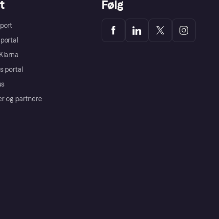
t
Følg
port
portal
Klarna
s portal
us
er og partnere