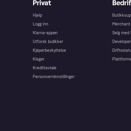
Privat
Bedrif
Hjelp
Butikksup
Logg inn
Merchant 
Klarna-appen
Selg med 
Utforsk butikker
Developer
Kjøperbeskyttelse
Driftsstat
Klager
Plattform
Kredittavtale
Personverninnstillinger