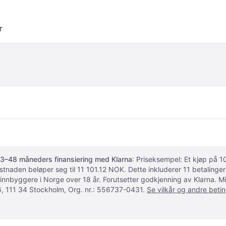
r
3–48 måneders finansiering med Klarna
: Priseksempel: Et kjøp på
ostnaden beløper seg til 11 101.12 NOK. Dette inkluderer 11 betalin
 innbyggere i Norge over 18 år. Forutsetter godkjenning av Klarna.
, 111 34 Stockholm, Org. nr.: 556737-0431.
Se vilkår og andre betin