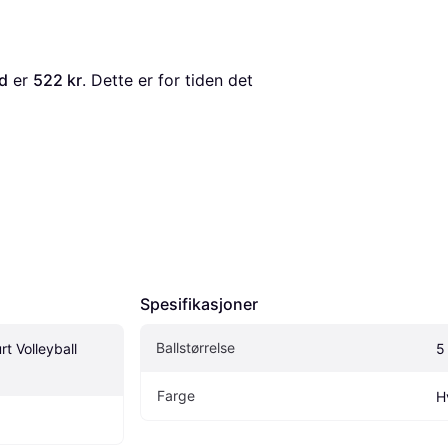
ed
 er 
522 kr
. Dette er for tiden det 
Spesifikasjoner
Ballstørrelse
rt Volleyball 
5
Farge
H