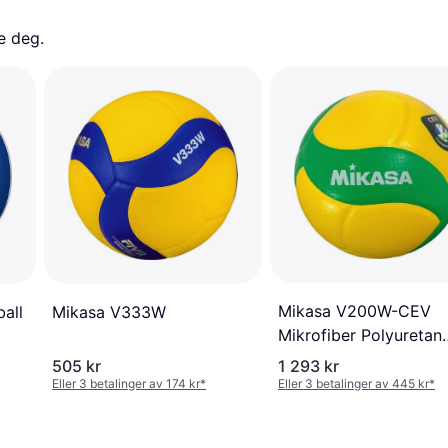
e deg. 
Mikasa V200W-CEV
Mikasa V333W
ball
Mikrofiber Polyuretan
Innendoor CEV
505 kr
1 293 kr
Eller 3 betalinger av 174 kr
*
Eller 3 betalinger av 445 kr
*