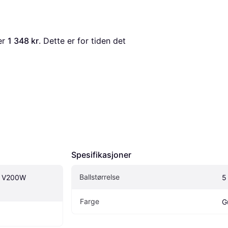
er 
1 348 kr
. Dette er for tiden det 
Spesifikasjoner
Ballstørrelse
l V200W 
5
Farge
G