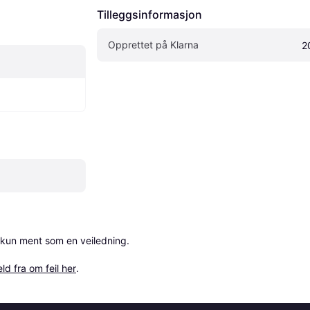
Tilleggsinformasjon
Opprettet på Klarna
2
 kun ment som en veiledning.

ld fra om feil her
.