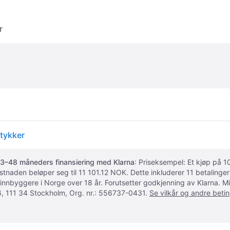
r
stykker
3–48 måneders finansiering med Klarna
: Priseksempel: Et kjøp på
ostnaden beløper seg til 11 101.12 NOK. Dette inkluderer 11 betalin
 innbyggere i Norge over 18 år. Forutsetter godkjenning av Klarna.
, 111 34 Stockholm, Org. nr.: 556737-0431.
Se vilkår og andre betin