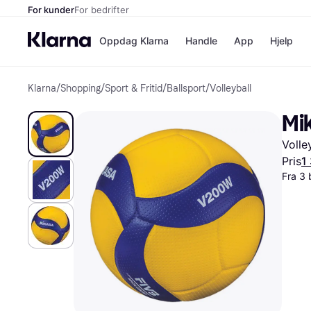
For kunder
For bedrifter
Oppdag Klarna
Handle
App
Hjelp
Klarna
/
Shopping
/
Sport & Fritid
/
Ballsport
/
Volleyball
Betalingsm
Butikker
Betalingsme
Elkjøp
Mi
Betal nå
Bookin
Betal i 3 dele
Farmasi
Volle
Betal innen 
kicks.n
Finansiering
Norweg
Pris
1
Vipps
Fra 3 
Butikkovers