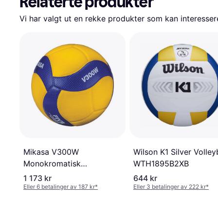
Relaterte produkter
Vi har valgt ut en rekke produkter som kan interesser
Mikasa V300W
Wilson K1 Silver Volley
Monokromatisk
WTH1895B2XB
Monokromatisk
1 173 kr
644 kr
Eller 6 betalinger av 187 kr
*
Eller 3 betalinger av 222 kr
*