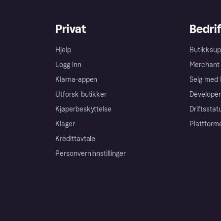
Privat
Bedrif
Hjelp
Butikksup
Logg inn
Merchant 
Klarna-appen
Selg med 
Utforsk butikker
Developer
Kjøperbeskyttelse
Driftsstat
Klager
Plattform
Kredittavtale
Personverninnstillinger