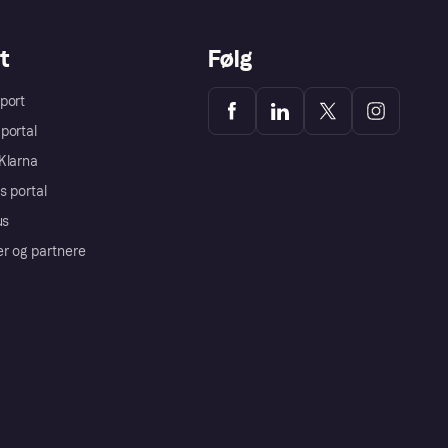
t
Følg
port
portal
Klarna
s portal
us
er og partnere