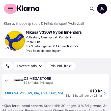
For kunder
For bedrifter
Klarna
/
Shopping
/
Sport & Fritid
/
Ballsport
/
Volleyball
Mikasa V330W Nylon Innendørs
Volleyball, Treningsball, Kunstskinn
Pris
613 kr
Fra 3 betalinger av 211 kr med
+
3
Prøv fleksible betalinger*
Laveste pris
Pris inkl. frakt
CS MEGASTORE
59 kr frakt
,
4–5 dager
613 kr
MIKASA V330W, Blå, Hvit, Gult, Nylon, Innendørs, FIVB, Mønster, 1 stykker
Eller 3 betalinger av 211 kr
*
Kjøp først, betal senere
: Kreditttid: 30 dager. 0 % årlig rente.
3–
48 måneders finansiering med Klarna
: Priseksempel: Et kjøp på