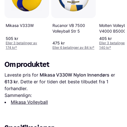
Mikasa V333W
Rucanor VB 7500
Molten Volleyba
Volleyball Str 5
V4000 B5000
År 5
505 kr
405 kr
475 kr
Eller 3 betalinger av
Eller 3 betalinger
174 kr
*
Eller 6 betalinger av 84 kr
*
140 kr
*
Om produktet
Laveste pris for 
Mikasa V330W Nylon Innendørs
 er 
613 kr
. Dette er for tiden det beste tilbudet fra 1 
forhandler.
Sammenlign:
Mikasa Volleyball