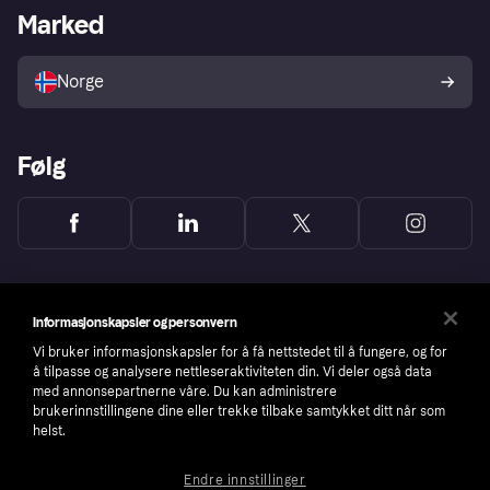
Merchant portal
Driftsstatus
Marked
Utforsk butikker
Personverninnstillinger
Selg med Klarna
Plattformer og partnere
Norge
Følg
Informasjonskapsler og personvern
Vi bruker informasjonskapsler for å få nettstedet til å fungere, og for
å tilpasse og analysere nettleseraktiviteten din. Vi deler også data
med annonsepartnerne våre. Du kan administrere
brukerinnstillingene dine eller trekke tilbake samtykket ditt når som
helst.
Endre innstillinger