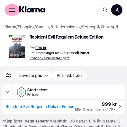
For kunder
For bedrifter
Klarna
/
Shopping
/
Gaming & Underholdning
/
Retrospill
/
Xbox-spill
Resident Evil Requiem Deluxe Edition
:
Pris
999 kr
Fra 6 betalinger av 176 kr med
Prøv fleksible betalinger*
Laveste pris
Pris inkl. frakt
Startselect
Fri frakt
999 kr
Resident Evil Requiem Deluxe Edition
Eller 6 betalinger av 176 kr
*
Kjøp først, betal senere
: Kreditttid: 30 dager. 0 % årlig rente.
3–
48 måneders finansiering med Klarna
: Priseksempel: Et kjøp på