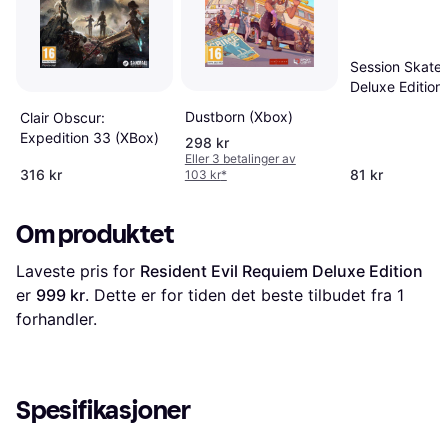
Session Skate
Deluxe Edition
Dustborn (Xbox)
Clair Obscur:
Expedition 33 (XBox)
298 kr
Eller 3 betalinger av
316 kr
81 kr
103 kr
*
Om produktet
Laveste pris for 
Resident Evil Requiem Deluxe Edition
er 
999 kr
. Dette er for tiden det beste tilbudet fra 1 
forhandler.
Spesifikasjoner