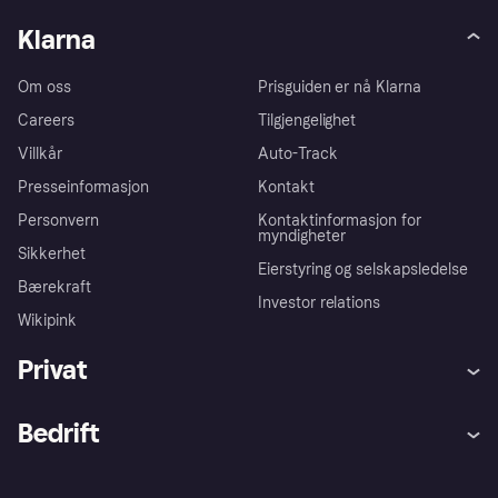
Klarna
Om oss
Prisguiden er nå Klarna
Careers
Tilgjengelighet
Villkår
Auto-Track
Presseinformasjon
Kontakt
Personvern
Kontaktinformasjon for
myndigheter
Sikkerhet
Eierstyring og selskapsledelse
Bærekraft
Investor relations
Wikipink
Privat
Hjelp
Kjøperbeskyttelse
Bedrift
Logg inn
Klager
Butikksupport
Developers portal
Klarna-appen
Kredittavtale