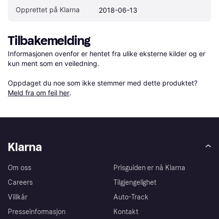
Opprettet på Klarna
2018-06-13
Tilbakemelding
Informasjonen ovenfor er hentet fra ulike eksterne kilder og er 
kun ment som en veiledning.

Oppdaget du noe som ikke stemmer med dette produktet? 
Meld fra om feil her
.
Klarna
Om oss
Prisguiden er nå Klarna
Careers
Tilgjengelighet
Villkår
Auto-Track
Presseinformasjon
Kontakt