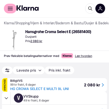
For kunder
For bedrifter
Klarna
/
Shopping
/
Hjem & Interiør
/
Baderom & Bastu
/
Dusjer & Badek
Hansgrohe Croma Select E (26581400)
Dusjsett
Pris
2 080 kr
Prøv fleksible betalingsalternativer med
Lær hvordan
Laveste pris
Pris inkl. frakt
BilligVVS
ANNONSE
2 080 kr
99 kr frakt
,
6 dager
HG CROMA SELECT E MULTI 9L UNI
VVSkupp
V
49 kr frakt
,
6 dager