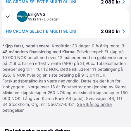
2 080 kr
HG CROMA SELECT E MULTI 9L UNI
BilligVVS
99 kr frakt
,
6 dager
2 080 kr
HG CROMA SELECT E MULTI 9L UNI
*
Kjøp først, betal senere
: Kreditttid: 30 dager. 0 % årlig rente.
3–
48 måneders finansiering med Klarna
: Priseksempel: Et kjøp på
10 000 NOK betalt ned over 12 måneder med en gjeldende rente
på 21.9 % har en effektiv rente (APR) på 21,90%. Totalkostnaden
beløper seg til 11 101.12 NOK. Dette inkluderer 11 betalinger på
926.19 NOK hver og en siste betaling på 913,04 NOK.
Forskuddsbetaling kan være nødvendig. Dette gjelder kun for
innbyggere i Norge over 18 år. Forutsetter godkjenning av Klarna.
Minimum kjøpsbeløp er 250 NOK og maksimalt kjøpsbeløp er 150
000 NOK. Långiver: Klarna Bank AB (publ), Sveavägen 46, 111
34 Stockholm, Org. nr.: 556737-0431.
Se vilkår og andre
betingelser
.