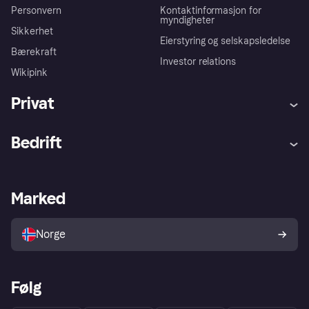
Personvern
Kontaktinformasjon for
myndigheter
Sikkerhet
Eierstyring og selskapsledelse
Bærekraft
Investor relations
Wikipink
Privat
Hjelp
Kjøperbeskyttelse
Bedrift
Logg inn
Klager
Butikksupport
Developers portal
Klarna-appen
Kredittavtale
Merchant portal
Driftsstatus
Marked
Utforsk butikker
Personverninnstillinger
Selg med Klarna
Plattformer og partnere
Norge
Følg