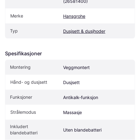
(26581400)
Merke
Hansgrohe
Typ
Dusjsett & dusjhoder
Spesifikasjoner
Montering
Veggmontert
Hånd- og dusjsett
Dusjsett
Funksjoner
Antikalk-funksjon
Strålemodus
Massasje
Inkludert 
Uten blandebatteri
blandebatteri