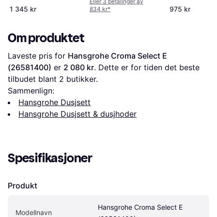
Eller 3 betalinger av
1 345 kr
975 kr
834 kr
*
Om produktet
Laveste pris for 
Hansgrohe Croma Select E 
(26581400)
 er 
2 080 kr
. Dette er for tiden det beste 
tilbudet blant 
2
 butikker.
Sammenlign:
Hansgrohe Dusjsett
Hansgrohe Dusjsett & dusjhoder
Spesifikasjoner
Produkt
Hansgrohe Croma Select E 
Modellnavn