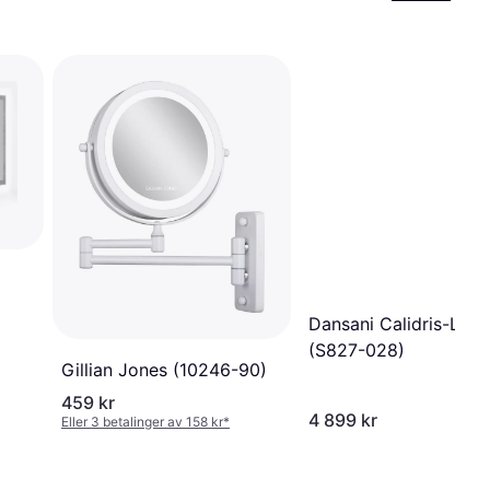
Dansani Calidris-Lun
(S827-028)
Gillian Jones (10246-90)
459 kr
4 899 kr
Eller 3 betalinger av 158 kr
*