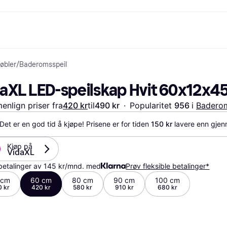
øbler
/
Baderomsspeil
etoder
Handle og sammenlign priser
Shopping og belønninger
Bankvirksomhet
Mobil
Mer 
Foto & Video
Kontor
toder
Tilbud
Cashback
Klarnakortet
Gaming & Underholdning
Reise-eSIM
Hva e
daXL LED-speilskap Hvit 60x12x45
g.com
Skjønnhet & Helse
Utforsk butikker
Klarna Saldo
Mobil & Wearables
r
et
Klær & Accessories
Medlemskap
Barn & Familie
nlign priser fra
420 kr
til
490 kr
·
Popularitet 
956 
i 
Baderom
30 dager
o
Leker & Hobby
Inviter en venn
Kjøretøy & Mobilitet
ian
Hjem & Interiør
Hage & Utemiljø
Det er en god tid å kjøpe! Prisene er for tiden 
150 kr
 lavere enn gjen
Lyd & Bilde
Kjøkkenapparater
Sport & Fritid
Hvitevarer
Kjøp på 
Data
Bøker, Filmer & Musikk
VidaXL
ikt
Bygg & Oppussing
Alle ka
betalinger av 145 kr/mnd. med
Prøv fleksible betalinger*
 cm
60 cm
80 cm
90 cm
100 cm
 kr
420 kr
580 kr
910 kr
680 kr