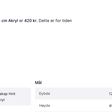
 cm Akryl
 er 
420 kr
. Dette er for tiden 
Mål
Dybde
skap Hvit 
1
ryl
Høyde
4