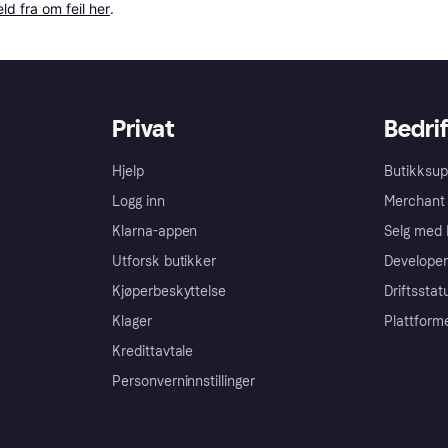
ld fra om feil her
.
Privat
Bedrif
Hjelp
Butikksup
Logg inn
Merchant 
Klarna-appen
Selg med 
Utforsk butikker
Developer
Kjøperbeskyttelse
Driftsstat
Klager
Plattform
Kredittavtale
Personverninnstillinger