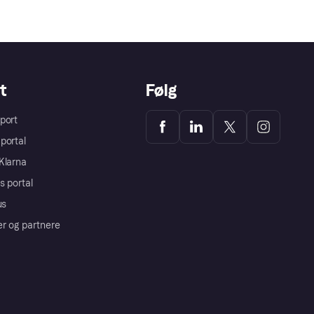
t
Følg
port
portal
Klarna
s portal
us
er og partnere