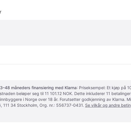
r
3–48 måneders finansiering med Klarna
: Priseksempel: Et kjøp på
ostnaden beløper seg til 11 101.12 NOK. Dette inkluderer 11 betalin
 innbyggere i Norge over 18 år. Forutsetter godkjenning av Klarna.
, 111 34 Stockholm, Org. nr.: 556737-0431.
Se vilkår og andre betin