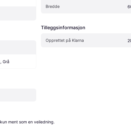
Bredde
6
Tilleggsinformasjon
Opprettet på Klarna
2
t, Grå
 kun ment som en veiledning.
