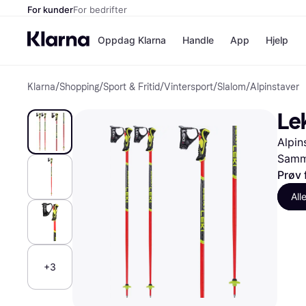
For kunder
For bedrifter
Oppdag Klarna
Handle
App
Hjelp
Klarna
/
Shopping
/
Sport & Fritid
/
Vintersport
/
Slalom
/
Alpinstaver
Betalingsm
Butikker
Betalingsme
Elkjøp
Le
Betal nå
Bookin
Betal i 3 dele
Farmasi
Alpin
Betal innen 
kicks.n
Finansiering
Norweg
Samme
Vipps
Prøv 
All
Butikkovers
+3