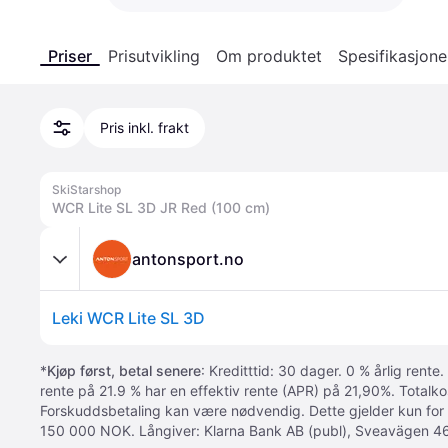
Priser
Prisutvikling
Om produktet
Spesifikasjone
Pris inkl. frakt
SkiStarshop
WCR Lite SL 3D JR Red (100 cm)
antonsport.no
Leki WCR Lite SL 3D
*
Kjøp først, betal senere
: Kreditttid: 30 dager. 0 % årlig rente.
rente på 21.9 % har en effektiv rente (APR) på 21,90%. Totalk
Forskuddsbetaling kan være nødvendig. Dette gjelder kun for
150 000 NOK. Långiver: Klarna Bank AB (publ), Sveavägen 46