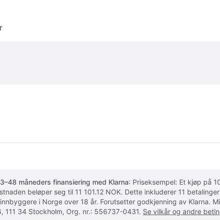
r
3–48 måneders finansiering med Klarna
: Priseksempel: Et kjøp på
ostnaden beløper seg til 11 101.12 NOK. Dette inkluderer 11 betalin
 innbyggere i Norge over 18 år. Forutsetter godkjenning av Klarna.
, 111 34 Stockholm, Org. nr.: 556737-0431.
Se vilkår og andre betin