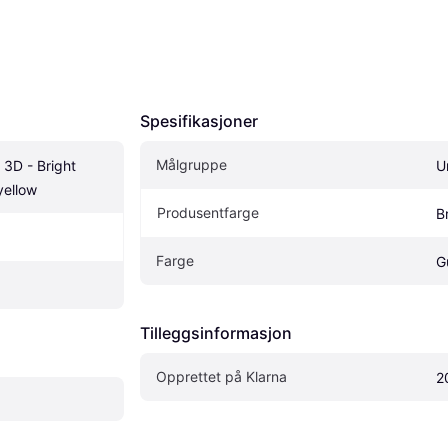
Spesifikasjoner
Målgruppe
3D - Bright 
U
ellow
Produsentfarge
B
Farge
G
Tilleggsinformasjon
Opprettet på Klarna
2