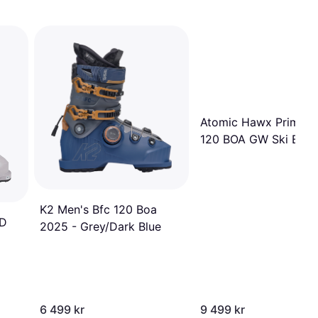
Atomic Hawx Prime 
120 BOA GW Ski Boot
K2 Men's Bfc 120 Boa
TD
2025 - Grey/Dark Blue
6 499 kr
9 499 kr