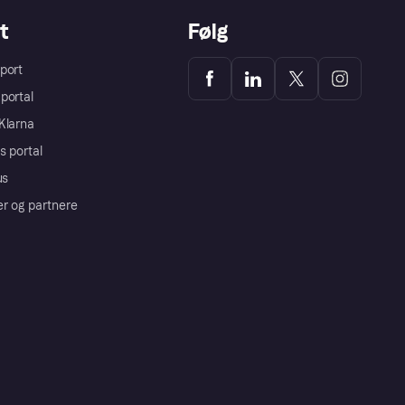
t
Følg
port
portal
Klarna
s portal
us
er og partnere