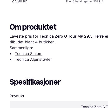
2 990 kr
Eller 6 betalinger av 552 kr
*
Om produktet
Laveste pris for 
Tecnica Zero G Tour MP 29.5 Herre
 e
tilbudet blant 
4
 butikker.
Sammenlign:
Tecnica Slalom
Tecnica Alpinstøvler
Spesifikasjoner
Produkt
Tecnica Zero G T