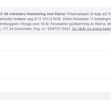
3–48 måneders finansiering med Klarna
: Priseksempel: Et kjøp på
ostnaden beløper seg til 11 101.12 NOK. Dette inkluderer 11 betalin
 innbyggere i Norge over 18 år. Forutsetter godkjenning av Klarna.
, 111 34 Stockholm, Org. nr.: 556737-0431.
Se vilkår og andre betin