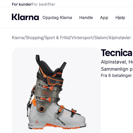
For kunder
For bedrifter
Oppdag Klarna
Handle
App
Hjelp
Klarna
/
Shopping
/
Sport & Fritid
/
Vintersport
/
Slalom
/
Alpinstøvler
Betalingsm
Butikker
Betalingsme
Elkjøp
Tecnica
Betal nå
Bookin
Betal i 3 dele
Farmasi
Alpinstøvel, H
Betal innen 
kicks.n
Finansiering
Norweg
Sammenlign pr
Vipps
Fra 6 betalinge
Butikkovers