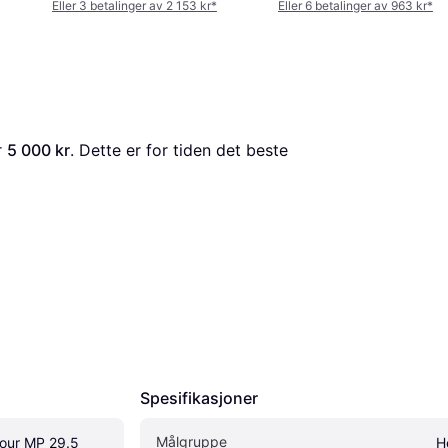
Eller 3 betalinger av 2 153 kr
*
Eller 6 betalinger av 963 kr
*
r 
5 000 kr
. Dette er for tiden det beste 
Spesifikasjoner
Målgruppe
our MP 29.5 
H