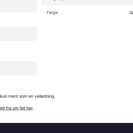
Farge
G
 kun ment som en veiledning.

ld fra om feil her
.