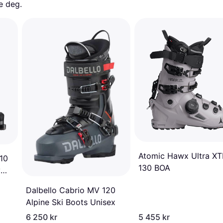
e deg. 
Atomic Hawx Ultra X
10
130 BOA
y
Dalbello Cabrio MV 120
Alpine Ski Boots Unisex
6 250 kr
5 455 kr