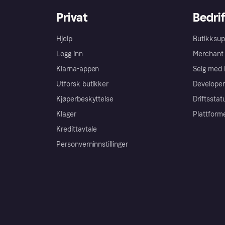
Privat
Bedrif
Hjelp
Butikksup
Logg inn
Merchant 
Klarna-appen
Selg med 
Utforsk butikker
Developer
Kjøperbeskyttelse
Driftsstat
Klager
Plattform
Kredittavtale
Personverninnstillinger