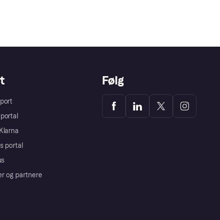
t
Følg
port
portal
Klarna
s portal
us
er og partnere