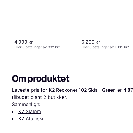
4 999 kr
6 299 kr
Eller 6 betalinger av 882 kr
*
Eller 6 betalinger av 1 112 kr
*
Om produktet
Laveste pris for 
K2 Reckoner 102 Skis - Green
 er 
4 87
tilbudet blant 
2
 butikker.
Sammenlign:
K2 Slalom
K2 Alpinski