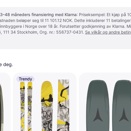
3–48 måneders finansiering med Klarna
: Priseksempel: Et kjøp på
ostnaden beløper seg til 11 101.12 NOK. Dette inkluderer 11 betalin
 innbyggere i Norge over 18 år. Forutsetter godkjenning av Klarna.
, 111 34 Stockholm, Org. nr.: 556737-0431.
Se vilkår og andre betin
e deg. 
Trendy