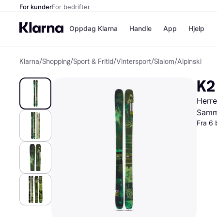
For kunder
For bedrifter
Oppdag Klarna
Handle
App
Hjelp
Klarna
/
Shopping
/
Sport & Fritid
/
Vintersport
/
Slalom
/
Alpinski
Betalingsm
Butikker
Betalingsme
Elkjøp
K2
Betal nå
Bookin
Betal i 3 dele
Farmasi
Herre
Betal innen 
kicks.n
Finansiering
Norweg
Samme
Vipps
Fra 6 
Butikkovers