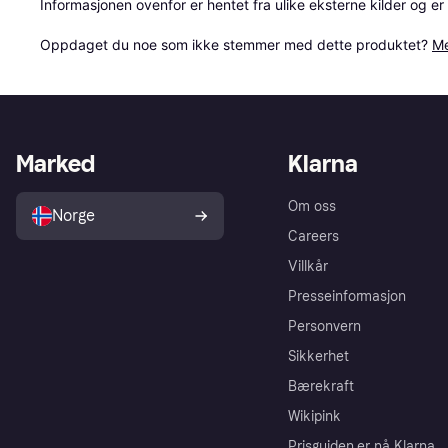
Informasjonen ovenfor er hentet fra ulike eksterne kilder og er
Oppdaget du noe som ikke stemmer med dette produktet? 
Me
Marked
Klarna
Om oss
Norge
Careers
Villkår
Presseinformasjon
Personvern
Sikkerhet
Bærekraft
Wikipink
Prisguiden er nå Klarna