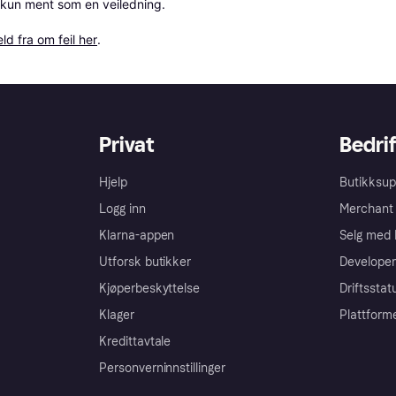
 kun ment som en veiledning.

ld fra om feil her
.
Privat
Bedrif
Hjelp
Butikksup
Logg inn
Merchant 
Klarna-appen
Selg med 
Utforsk butikker
Developer
Kjøperbeskyttelse
Driftsstat
Klager
Plattform
Kredittavtale
Personverninnstillinger