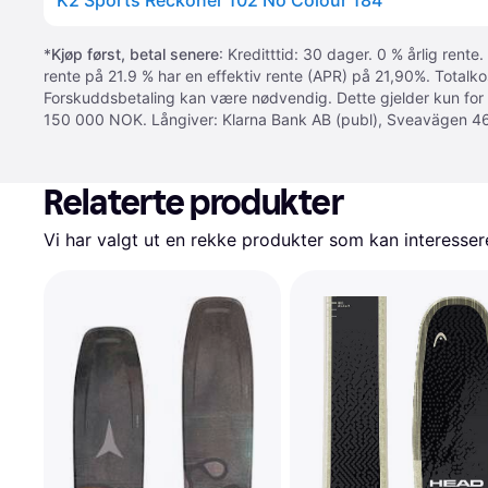
K2 Sports Reckoner 102 No Colour 184
*
Kjøp først, betal senere
: Kreditttid: 30 dager. 0 % årlig rente.
rente på 21.9 % har en effektiv rente (APR) på 21,90%. Totalk
Forskuddsbetaling kan være nødvendig. Dette gjelder kun for
150 000 NOK. Långiver: Klarna Bank AB (publ), Sveavägen 46
Relaterte produkter
Vi har valgt ut en rekke produkter som kan interesser