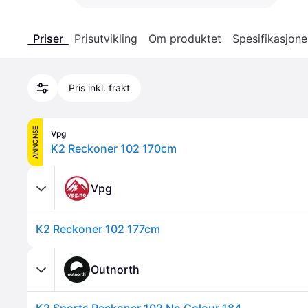
Priser
Prisutvikling
Om produktet
Spesifikasjone
Pris inkl. frakt
ANNONSE
Vpg
K2 Reckoner 102 170cm
Vpg
K2 Reckoner 102 177cm
Outnorth