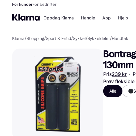
For kunder
For bedrifter
Oppdag Klarna
Handle
App
Hjelp
Klarna
/
Shopping
/
Sport & Fritid
/
Sykkel
/
Sykkeldeler
/
Håndtak
Betalingsm
Butikker
Betalingsme
Elkjøp
Bontrag
Betal nå
Bookin
Betal i 3 dele
Farmasi
130mm
Betal innen 
kicks.n
Finansiering
Norweg
Pris
239 kr
·
P
Vipps
Prøv fleksible
Alle
S
Butikkovers