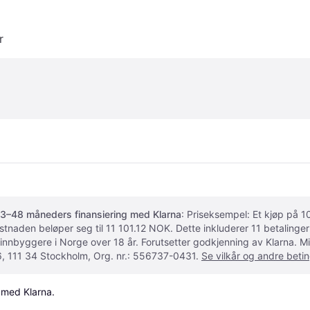
r
3–48 måneders finansiering med Klarna
: Priseksempel: Et kjøp på
ostnaden beløper seg til 11 101.12 NOK. Dette inkluderer 11 betalin
 innbyggere i Norge over 18 år. Forutsetter godkjenning av Klarna.
, 111 34 Stockholm, Org. nr.: 556737-0431.
Se vilkår og andre betin
 med Klarna.