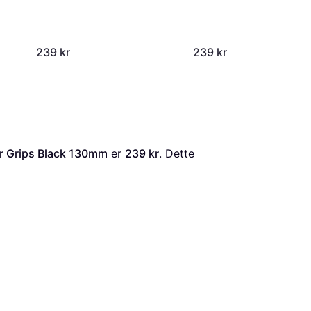
239 kr
239 kr
r Grips Black 130mm
 er 
239 kr
. Dette 