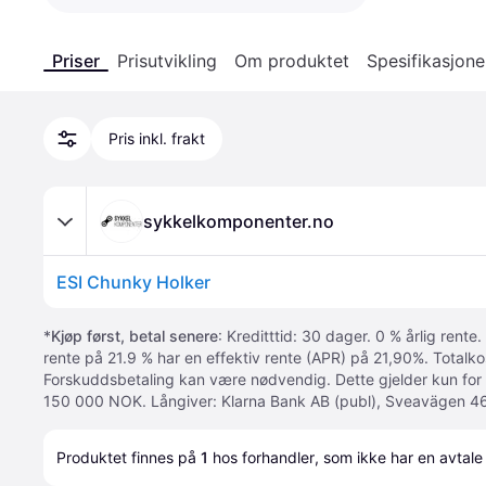
Priser
Prisutvikling
Om produktet
Spesifikasjone
Pris inkl. frakt
sykkelkomponenter.no
ESI Chunky Holker
*
Kjøp først, betal senere
: Kreditttid: 30 dager. 0 % årlig rente.
rente på 21.9 % har en effektiv rente (APR) på 21,90%. Totalk
Forskuddsbetaling kan være nødvendig. Dette gjelder kun for
150 000 NOK. Långiver: Klarna Bank AB (publ), Sveavägen 46
Produktet finnes på 
1
 hos 
forhandler
, som ikke har en avtale