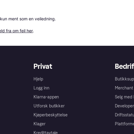
 kun ment som en veiledning.

ld fra om feil her
.
Privat
Bedrif
Hjelp
Butikksup
Logg inn
Merchant 
Klarna-appen
Selg med 
Utforsk butikker
Developer
Kjøperbeskyttelse
Driftsstat
Klager
Plattform
Kredittavtale