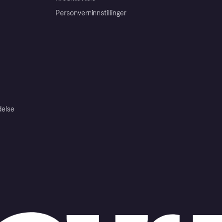
Personverninnstillinger
delse