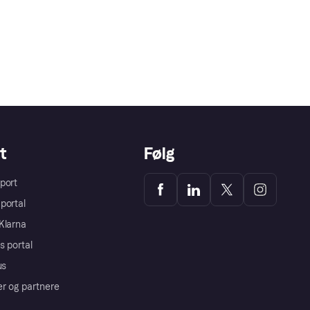
t
Følg
port
portal
Klarna
s portal
us
er og partnere