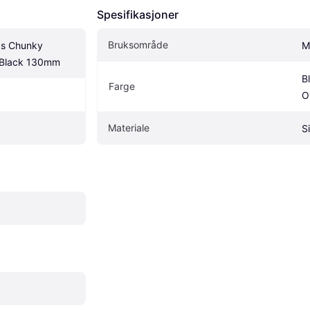
Spesifikasjoner
Bruksområde
ps Chunky 
M
 Black 130mm
Bl
Farge
O
Materiale
Si