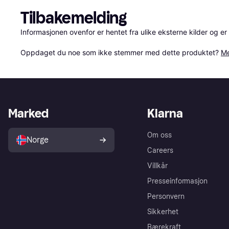
Tilbakemelding
Informasjonen ovenfor er hentet fra ulike eksterne kilder og er
Oppdaget du noe som ikke stemmer med dette produktet? 
Me
Marked
Klarna
Om oss
Norge
Careers
Villkår
Presseinformasjon
Personvern
Sikkerhet
Bærekraft