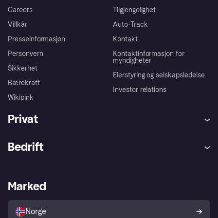
Careers
Tilgjengelighet
Villkår
Auto-Track
Presseinformasjon
Kontakt
Personvern
Kontaktinformasjon for
myndigheter
Sikkerhet
Eierstyring og selskapsledelse
Bærekraft
Investor relations
Wikipink
Privat
Hjelp
Kjøperbeskyttelse
Bedrift
Logg inn
Klager
Butikksupport
Developers portal
Klarna-appen
Kredittavtale
Merchant portal
Driftsstatus
Marked
Utforsk butikker
Personverninnstillinger
Selg med Klarna
Plattformer og partnere
Norge