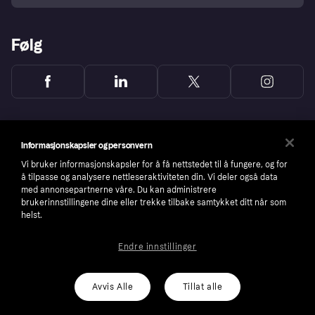
Følg
Informasjonskapsler og personvern
Vi bruker informasjonskapsler for å få nettstedet til å fungere, og for
å tilpasse og analysere nettleseraktiviteten din. Vi deler også data
med annonsepartnerne våre. Du kan administrere
brukerinnstillingene dine eller trekke tilbake samtykket ditt når som
helst.
Endre innstillinger
Copyright © 2005-2026 Klarna Bank AB (publ). Headquarters: Stockholm, Sweden. All
rights reserved. Klarna Bank AB (publ). Sveavägen 46, 111 34 Stockholm. Organization
number: 556737-0431
Avvis Alle
Tillat alle
Cookies
Klarna.com