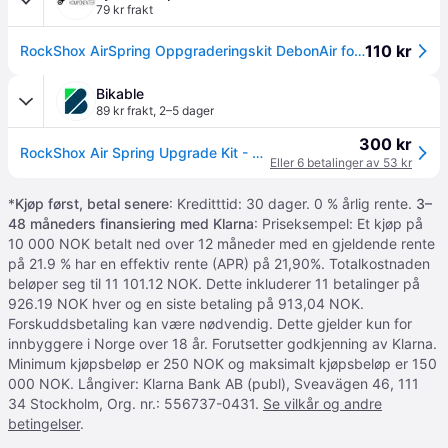
79 kr frakt
110 kr
RockShox AirSpring Oppgraderingskit DebonAir for Pike/Revelation
Bikable
89 kr frakt
,
2–5 dager
300 kr
RockShox Air Spring Upgrade Kit - DebonAir 150 mm
Eller 6 betalinger av 53 kr
*
Kjøp først, betal senere
: Kreditttid: 30 dager. 0 % årlig rente.
3–
48 måneders finansiering med Klarna
: Priseksempel: Et kjøp på
10 000 NOK betalt ned over 12 måneder med en gjeldende rente
på 21.9 % har en effektiv rente (APR) på 21,90%. Totalkostnaden
beløper seg til 11 101.12 NOK. Dette inkluderer 11 betalinger på
926.19 NOK hver og en siste betaling på 913,04 NOK.
Forskuddsbetaling kan være nødvendig. Dette gjelder kun for
innbyggere i Norge over 18 år. Forutsetter godkjenning av Klarna.
Minimum kjøpsbeløp er 250 NOK og maksimalt kjøpsbeløp er 150
000 NOK. Långiver: Klarna Bank AB (publ), Sveavägen 46, 111
34 Stockholm, Org. nr.: 556737-0431.
Se vilkår og andre
betingelser
.