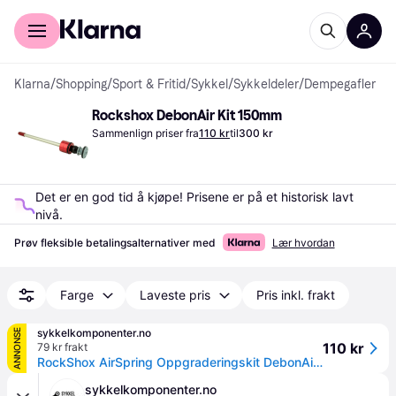
For kunder
For bedrifter
Klarna
/
Shopping
/
Sport & Fritid
/
Sykkel
/
Sykkeldeler
/
Dempegafler
Rockshox DebonAir Kit 150mm
Sammenlign priser fra
110 kr
til
300 kr
Det er en god tid å kjøpe! Prisene er på et historisk lavt 
nivå.
Prøv fleksible betalingsalternativer med
Lær hvordan
Farge
Laveste pris
Pris inkl. frakt
sykkelkomponenter.no
ANNONSE
110 kr
79 kr frakt
RockShox AirSpring Oppgraderingskit DebonAir for Pike/Revelation
sykkelkomponenter.no