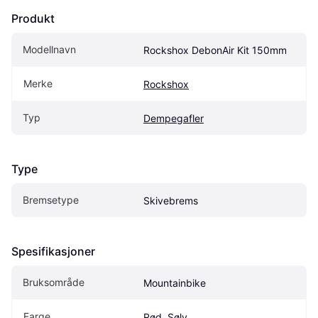
Produkt
Modellnavn
Rockshox DebonAir Kit 150mm
Merke
Rockshox
Typ
Dempegafler
Type
Bremsetype
Skivebrems
Spesifikasjoner
Bruksområde
Mountainbike
Farge
Rød, Sølv