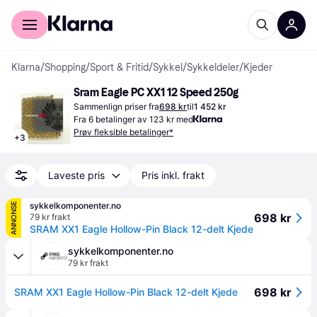
For kunder
For bedrifter
Klarna
/
Shopping
/
Sport & Fritid
/
Sykkel
/
Sykkeldeler
/
Kjeder
Sram Eagle PC XX1 12 Speed 250g
Sammenlign priser fra
698 kr
til
1 452 kr
Fra 6 betalinger av 123 kr med
Prøv fleksible betalinger*
+
3
Laveste pris
Pris inkl. frakt
sykkelkomponenter.no
ANNONSE
698 kr
79 kr frakt
SRAM XX1 Eagle Hollow-Pin Black 12-delt Kjede
sykkelkomponenter.no
79 kr frakt
698 kr
SRAM XX1 Eagle Hollow-Pin Black 12-delt Kjede