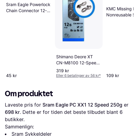
Sram Eagle Powerlock
KMC Missing L
Chain Connector 12-
Nonreusable S
Speed 4 Pieces
Rainbow Rainbow
Shimano Deore XT
CN-M8100 12-Speed
100g
319 kr
45 kr
109 kr
Eller 6 betalinger av 56 kr
*
Om produktet
Laveste pris for 
Sram Eagle PC XX1 12 Speed 250g
 er 
698 kr
. Dette er for tiden det beste tilbudet blant 
6
butikker.
Sammenlign:
Sram Sykkeldeler