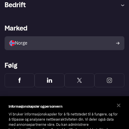
Hjelp
Kjøperbeskyttelse
Bedrift
Logg inn
Klager
Butikksupport
Developers portal
Klarna-appen
Kredittavtale
Merchant portal
Driftsstatus
Marked
Utforsk butikker
Personverninnstillinger
Selg med Klarna
Plattformer og partnere
Norge
Følg
Informasjonskapsler og personvern
Vi bruker informasjonskapsler for å få nettstedet til å fungere, og for
å tilpasse og analysere nettleseraktiviteten din. Vi deler også data
med annonsepartnerne våre. Du kan administrere