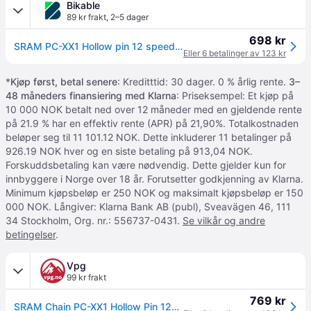
Bikable
89 kr frakt
,
2–5 dager
698 kr
SRAM PC-XX1 Hollow pin 12 speed Sort
Eller 6 betalinger av 123 kr
*
Kjøp først, betal senere
: Kreditttid: 30 dager. 0 % årlig rente.
3–
48 måneders finansiering med Klarna
: Priseksempel: Et kjøp på
10 000 NOK betalt ned over 12 måneder med en gjeldende rente
på 21.9 % har en effektiv rente (APR) på 21,90%. Totalkostnaden
beløper seg til 11 101.12 NOK. Dette inkluderer 11 betalinger på
926.19 NOK hver og en siste betaling på 913,04 NOK.
Forskuddsbetaling kan være nødvendig. Dette gjelder kun for
innbyggere i Norge over 18 år. Forutsetter godkjenning av Klarna.
Minimum kjøpsbeløp er 250 NOK og maksimalt kjøpsbeløp er 150
000 NOK. Långiver: Klarna Bank AB (publ), Sveavägen 46, 111
34 Stockholm, Org. nr.: 556737-0431.
Se vilkår og andre
betingelser
.
Vpg
99 kr frakt
769 kr
SRAM Chain PC-XX1 Hollow Pin 126 link, Powerlock, Flowlink, 12-delt