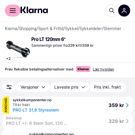
For kunder
For bedrifter
Klarna
/
Shopping
/
Sport & Fritid
/
Sykkel
/
Sykkeldeler
/
Stemmer
Pro LT 120mm 6°
Sammenlign priser fra
329 kr
til
359 kr
+
2
Prøv fleksible betalingsalternativer med
Lær hvordan
Versjoner
Laveste pris
Pris inkl. frakt
sykkelkomponenter.no
ANNONSE
359 kr
79 kr frakt
PRO LT 31,8 Styrestem
Bikeshop
329 kr
PRO LT +/- 6 Stem Sort, 120 mm
sykkelkomponenter.no