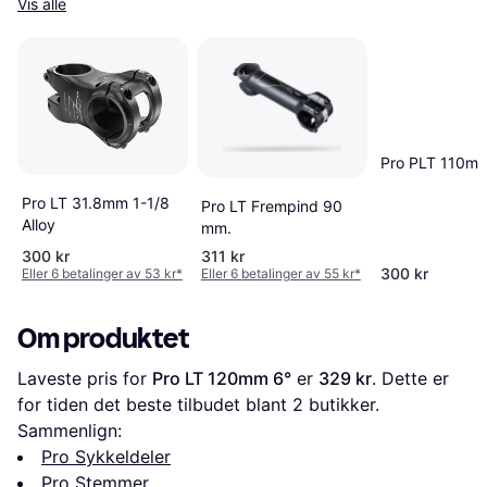
Vis alle
Pro PLT 110mm
Pro LT 31.8mm 1-1/8
Pro LT Frempind 90
Alloy
mm.
300 kr
311 kr
300 kr
Eller 6 betalinger av 53 kr
*
Eller 6 betalinger av 55 kr
*
Om produktet
Laveste pris for 
Pro LT 120mm 6°
 er 
329 kr
. Dette er 
for tiden det beste tilbudet blant 
2
 butikker.
Sammenlign:
Pro Sykkeldeler
Pro Stemmer