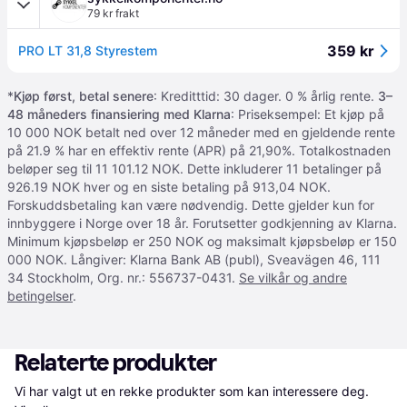
79 kr frakt
359 kr
PRO LT 31,8 Styrestem
*
Kjøp først, betal senere
: Kreditttid: 30 dager. 0 % årlig rente.
3–
48 måneders finansiering med Klarna
: Priseksempel: Et kjøp på
10 000 NOK betalt ned over 12 måneder med en gjeldende rente
på 21.9 % har en effektiv rente (APR) på 21,90%. Totalkostnaden
beløper seg til 11 101.12 NOK. Dette inkluderer 11 betalinger på
926.19 NOK hver og en siste betaling på 913,04 NOK.
Forskuddsbetaling kan være nødvendig. Dette gjelder kun for
innbyggere i Norge over 18 år. Forutsetter godkjenning av Klarna.
Minimum kjøpsbeløp er 250 NOK og maksimalt kjøpsbeløp er 150
000 NOK. Långiver: Klarna Bank AB (publ), Sveavägen 46, 111
34 Stockholm, Org. nr.: 556737-0431.
Se vilkår og andre
betingelser
.
Relaterte produkter
Vi har valgt ut en rekke produkter som kan interessere deg. 