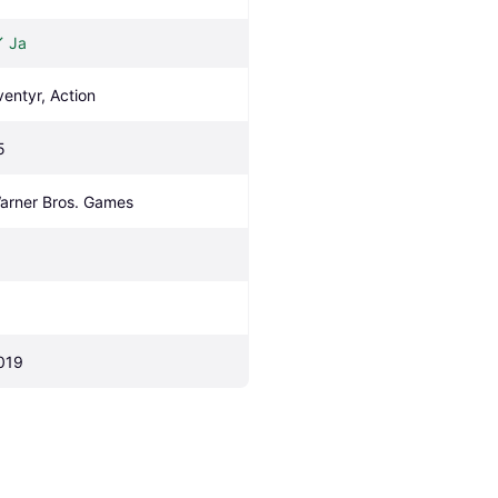
Ja
ventyr, Action
5
arner Bros. Games
019