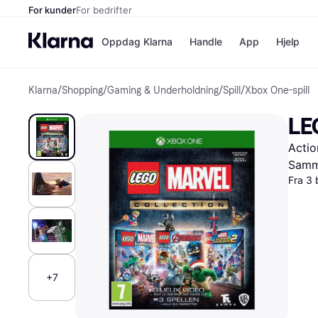
For kunder
For bedrifter
Oppdag Klarna
Handle
App
Hjelp
Klarna
/
Shopping
/
Gaming & Underholdning
/
Spill
/
Xbox One-spill
Betalingsm
Butikker
Betalingsme
Elkjøp
LE
Betal nå
Bookin
Betal i 3 dele
Farmasi
Actio
Betal innen 
kicks.n
Finansiering
Norweg
Samme
Vipps
Fra 3 
Butikkovers
+7