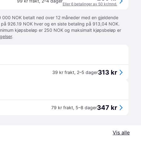
99 kr frakt
,
2–4 dager
Eller 6 betalinger av 50 kr/mnd.
 10 000 NOK betalt ned over 12 måneder med en gjeldende
ger på 926.19 NOK hver og en siste betaling på 913,04 NOK.
 Minimum kjøpsbeløp er 250 NOK og maksimalt kjøpsbeløp er
gelser
.
313 kr
39 kr frakt
,
2–5 dager
347 kr
79 kr frakt
,
5–8 dager
Vis alle