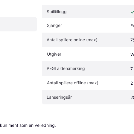
Spilltillegg
Sjanger
E
Antall spillere online (max)
7
Utgiver
W
PEGI aldersmerking
7
Antall spillere offline (max)
2
Lanseringsår
2
 kun ment som en veiledning.
