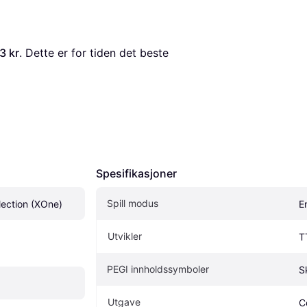
3 kr
. Dette er for tiden det beste 
Spesifikasjoner
Spill modus
ection (XOne)
E
Utvikler
T
PEGI innholdssymboler
S
Utgave
C