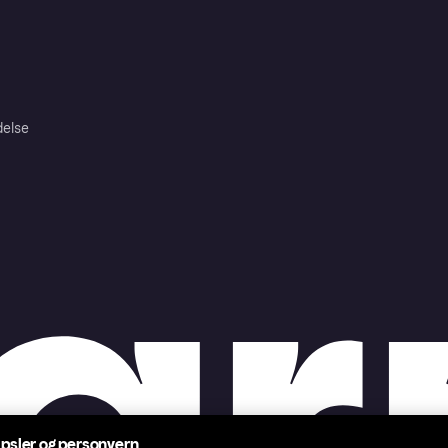
delse
psler og personvern