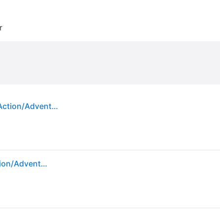
r
LEGO: Marvel Collection - Microsoft Xbox One - Action/Adventure
LEGO: Marvel Collection - Microsoft Xbox One - Action/Adventure