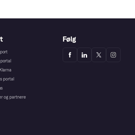
t
Følg
port
portal
Klarna
s portal
us
er og partnere