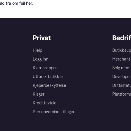
ld fra om feil her
.
Privat
Bedrif
Hjelp
Butikksup
Logg inn
Merchant 
Klarna-appen
Selg med 
Utforsk butikker
Developer
Kjøperbeskyttelse
Driftsstat
Klager
Plattform
Kredittavtale
Personverninnstillinger