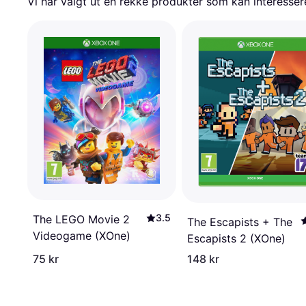
Vi har valgt ut en rekke produkter som kan interesser
3.5
The LEGO Movie 2
The Escapists + The
Videogame (XOne)
Escapists 2 (XOne)
75 kr
148 kr