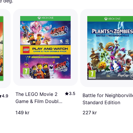
e deg. 
3.5
The LEGO Movie 2
Battle for Neighborvill
4.9
Game & Film Double
Standard Edition
Pack (XOne)
149 kr
227 kr