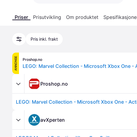
Priser
Prisutvikling
Om produktet
Spesifikasjone
Pris inkl. frakt
ANNONSE
Proshop.no
Proshop.no
avXperten