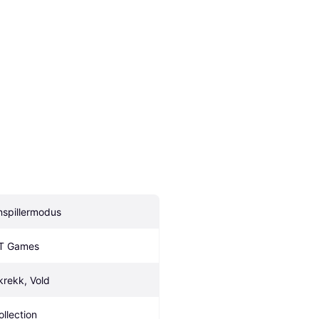
nspillermodus
T Games
krekk, Vold
ollection