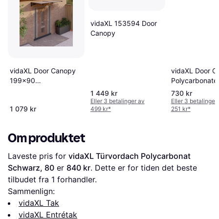
vidaXL 153594 Door
Canopy
vidaXL Door Canopy
vidaXL Door C
199x90
Polycarbonate
Polycarbonate
1 449 kr
730 kr
Eller 3 betalinger av
Eller 3 betalinger
1 079 kr
499 kr
*
251 kr
*
Om produktet
Laveste pris for 
vidaXL Türvordach Polycarbonat 
Schwarz, 80
 er 
840 kr
. Dette er for tiden det beste 
tilbudet fra 1 forhandler.
Sammenlign:
vidaXL Tak
vidaXL Entrétak