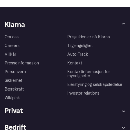
Klarna
Om oss
Prisguiden er nå Klarna
Careers
Tilgjengelighet
Villkår
Auto-Track
Presseinformasjon
Kontakt
Personvern
Kontaktinformasjon for
myndigheter
Sikkerhet
Eierstyring og selskapsledelse
Bærekraft
Investor relations
Wikipink
Privat
Hjelp
Kjøperbeskyttelse
Bedrift