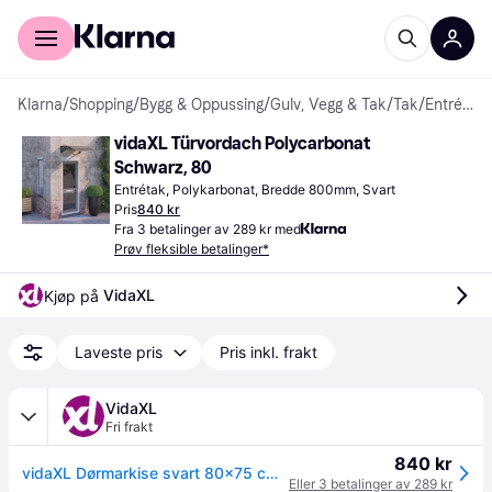
For kunder
For bedrifter
Klarna
/
Shopping
/
Bygg & Oppussing
/
Gulv, Vegg & Tak
/
Tak
/
Entrétak
vidaXL Türvordach Polycarbonat 
Schwarz, 80
Entrétak, Polykarbonat, Bredde 800mm, Svart
Pris
840 kr
Fra 3 betalinger av 289 kr med
Prøv fleksible betalinger*
VidaXL
Kjøp på 
Laveste pris
Pris inkl. frakt
VidaXL
Fri frakt
840 kr
vidaXL Dørmarkise svart 80x75 cm polykarbonat
Eller 3 betalinger av 289 kr