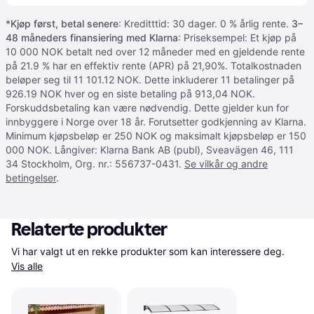
*
Kjøp først, betal senere
: Kreditttid: 30 dager. 0 % årlig rente.
3–
48 måneders finansiering med Klarna
: Priseksempel: Et kjøp på
10 000 NOK betalt ned over 12 måneder med en gjeldende rente
på 21.9 % har en effektiv rente (APR) på 21,90%. Totalkostnaden
beløper seg til 11 101.12 NOK. Dette inkluderer 11 betalinger på
926.19 NOK hver og en siste betaling på 913,04 NOK.
Forskuddsbetaling kan være nødvendig. Dette gjelder kun for
innbyggere i Norge over 18 år. Forutsetter godkjenning av Klarna.
Minimum kjøpsbeløp er 250 NOK og maksimalt kjøpsbeløp er 150
000 NOK. Långiver: Klarna Bank AB (publ), Sveavägen 46, 111
34 Stockholm, Org. nr.: 556737-0431.
Se vilkår og andre
betingelser
.
Relaterte produkter
Vi har valgt ut en rekke produkter som kan interessere deg. 
Vis alle