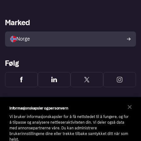
Logg inn
Klager
Butikksupport
Developers portal
Klarna-appen
Kredittavtale
Merchant portal
Driftsstatus
Marked
Utforsk butikker
Personverninnstillinger
Selg med Klarna
Plattformer og partnere
Norge
Følg
Informasjonskapsler og personvern
Vi bruker informasjonskapsler for å få nettstedet til å fungere, og for
å tilpasse og analysere nettleseraktiviteten din. Vi deler også data
med annonsepartnerne våre. Du kan administrere
brukerinnstillingene dine eller trekke tilbake samtykket ditt når som
helst.