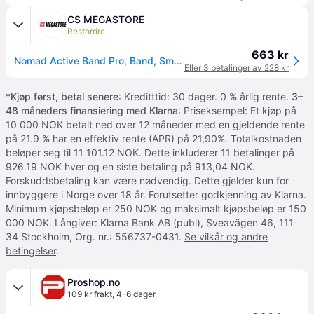
CS MEGASTORE
Restordre
663 kr
Nomad Active Band Pro, Band, Smartklokke, Brun, Sølv, Apple, Ultra / 46mm, Lær, Rustfritt stål
Eller 3 betalinger av 228 kr
*
Kjøp først, betal senere
: Kreditttid: 30 dager. 0 % årlig rente.
3–
48 måneders finansiering med Klarna
: Priseksempel: Et kjøp på
10 000 NOK betalt ned over 12 måneder med en gjeldende rente
på 21.9 % har en effektiv rente (APR) på 21,90%. Totalkostnaden
beløper seg til 11 101.12 NOK. Dette inkluderer 11 betalinger på
926.19 NOK hver og en siste betaling på 913,04 NOK.
Forskuddsbetaling kan være nødvendig. Dette gjelder kun for
innbyggere i Norge over 18 år. Forutsetter godkjenning av Klarna.
Minimum kjøpsbeløp er 250 NOK og maksimalt kjøpsbeløp er 150
000 NOK. Långiver: Klarna Bank AB (publ), Sveavägen 46, 111
34 Stockholm, Org. nr.: 556737-0431.
Se vilkår og andre
betingelser
.
Proshop.no
109 kr frakt
,
4–6 dager