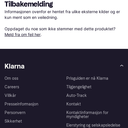
Tilbakemelding
Informasjonen ovenfor er hentet fra ulike eksterne kilder og er 
kun ment som en veiledning.

Oppdaget du noe som ikke stemmer med dette produktet? 
Meld fra om feil her
.
Klarna
Om oss
Prisguiden er nå Klarna
Careers
Tilgjengelighet
Villkår
Auto-Track
Presseinformasjon
Kontakt
Personvern
Kontaktinformasjon for
myndigheter
Sikkerhet
Eierstyring og selskapsledelse