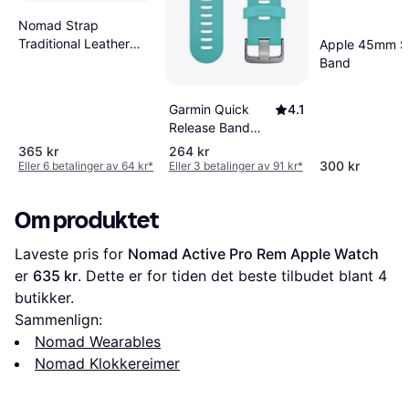
Nomad Strap
Traditional Leather
Apple 45mm S
Brown 38mm 40mm
Band
Garmin Quick
4.1
Release Band
20mm
365 kr
264 kr
300 kr
Eller 6 betalinger av 64 kr
*
Eller 3 betalinger av 91 kr
*
Om produktet
Laveste pris for 
Nomad Active Pro Rem Apple Watch
er 
635 kr
. Dette er for tiden det beste tilbudet blant 
4
butikker.
Sammenlign:
Nomad Wearables
Nomad Klokkereimer