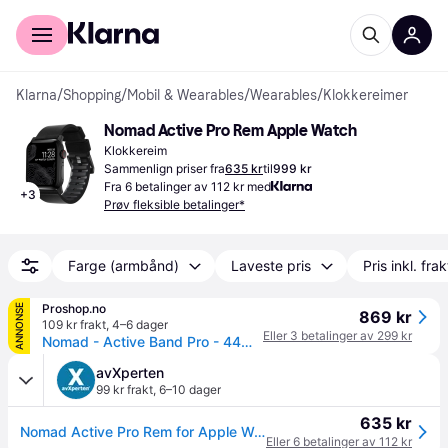
For kunder
For bedrifter
Klarna
/
Shopping
/
Mobil & Wearables
/
Wearables
/
Klokkereimer
Nomad Active Pro Rem Apple Watch
Klokkereim
Sammenlign priser fra
635 kr
til
999 kr
Fra 6 betalinger av 112 kr med
+
3
Prøv fleksible betalinger*
Farge (armbånd)
Laveste pris
Pris inkl. frak
Proshop.no
ANNONSE
869 kr
109 kr frakt
,
4–6 dager
Eller 3 betalinger av 299 kr
Nomad - Active Band Pro - 44mm/42mm Silver Hardware Black Active Leather FKM
avXperten
99 kr frakt
,
6–10 dager
635 kr
Nomad Active Pro Rem for Apple Watch (49/45/44/42mm) Svart
Eller 6 betalinger av 112 kr