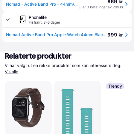
869 kr
Nomad - Active Band Pro - 44mm/42mm Silver Hardware Black Active Leather FKM
Eller 3 betalinger av 299 kr
Phonelife
Fri frakt
,
3–5 dager
999 kr
Nomad Active Band Pro Apple Watch 44mm Black (Black Hardware)
Relaterte produkter
Vi har valgt ut en rekke produkter som kan interessere deg. 
Vis alle
Trendy