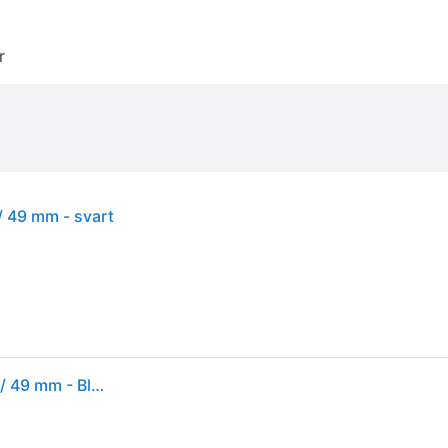
r
/ 49 mm - svart
Puro Loop Nylon Strap for Apple Watch 42 / 44 / 45 / 49 mm - Black