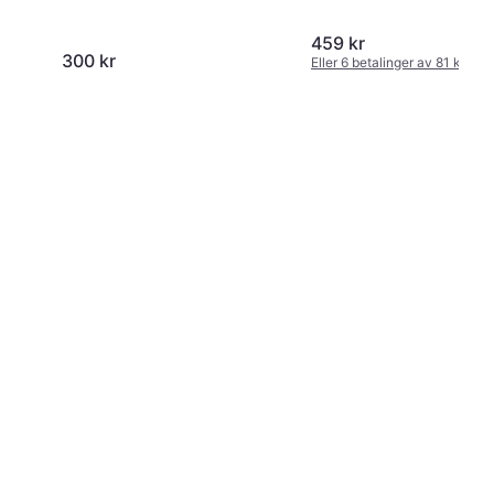
459 kr
300 kr
Eller 6 betalinger av 81 kr
*