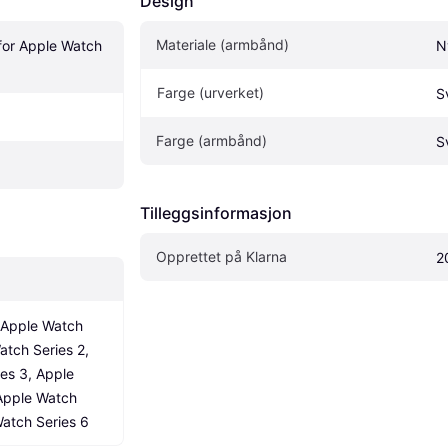
Design
Materiale (armbånd)
or Apple Watch 
N
Farge (urverket)
S
Farge (armbånd)
S
Tilleggsinformasjon
Opprettet på Klarna
2
Apple Watch 
atch Series 2, 
es 3, Apple 
Apple Watch 
Watch Series 6