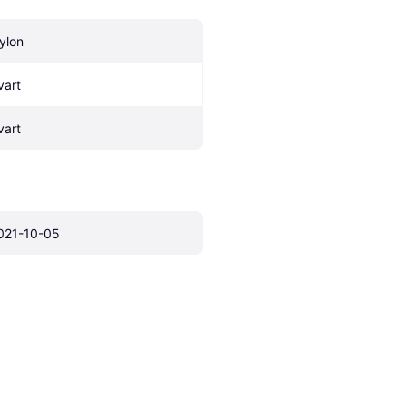
ylon
vart
vart
021-10-05