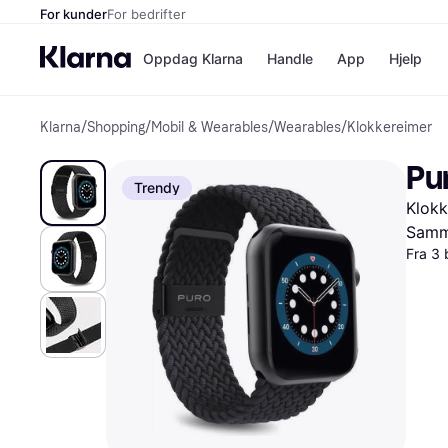
For kunder
For bedrifter
Oppdag Klarna
Handle
App
Hjelp
Klarna
/
Shopping
/
Mobil & Wearables
/
Wearables
/
Klokkereimer
Betalingsm
Butikker
Betalingsme
Elkjøp
Pu
Betal nå
Bookin
Trendy
Betal i 3 dele
Farmasi
Klokk
Betal innen 
kicks.n
Finansiering
Norweg
Samme
Vipps
Fra 3 
Butikkovers