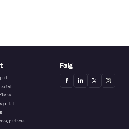
t
Følg
port
portal
Klarna
s portal
us
er og partnere