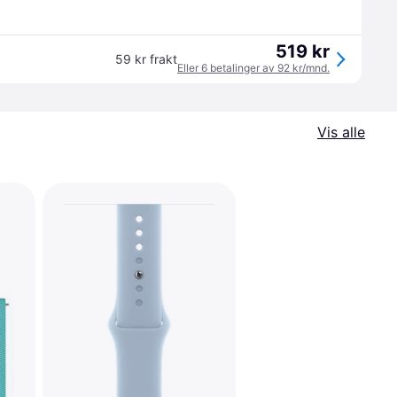
519 kr
59 kr frakt
Eller 6 betalinger av 92 kr/mnd.
Vis alle