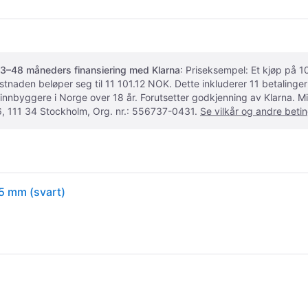
3–48 måneders finansiering med Klarna
: Priseksempel: Et kjøp på
ostnaden beløper seg til 11 101.12 NOK. Dette inkluderer 11 betalin
 innbyggere i Norge over 18 år. Forutsetter godkjenning av Klarna.
, 111 34 Stockholm, Org. nr.: 556737-0431.
Se vilkår og andre betin
5 mm (svart)