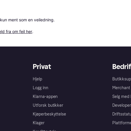
 kun ment som en veiledning.

ld fra om feil her
.
Privat
Bedrif
Hjelp
Butikksup
Logg inn
Merchant 
Klarna-appen
Selg med 
Utforsk butikker
Developer
Kjøperbeskyttelse
Driftsstat
Klager
Plattform