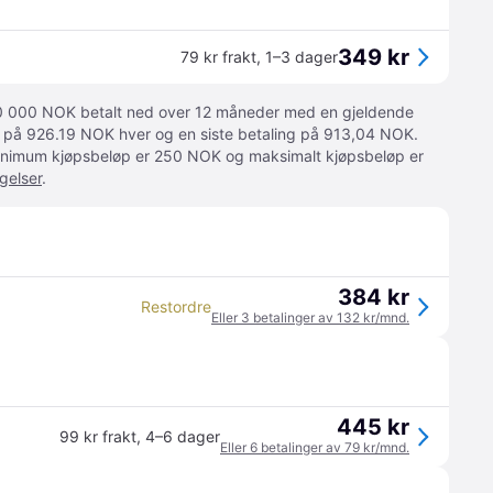
349 kr
79 kr frakt
,
1–3 dager
 10 000 NOK betalt ned over 12 måneder med en gjeldende
ger på 926.19 NOK hver og en siste betaling på 913,04 NOK.
 Minimum kjøpsbeløp er 250 NOK og maksimalt kjøpsbeløp er
gelser
.
384 kr
Restordre
Eller 3 betalinger av 132 kr/mnd.
445 kr
99 kr frakt
,
4–6 dager
Eller 6 betalinger av 79 kr/mnd.