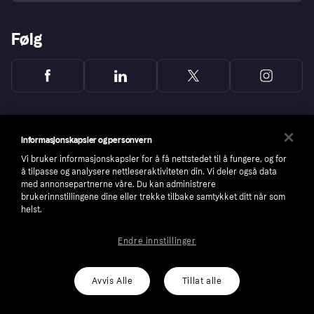
Følg
Informasjonskapsler og personvern
Vi bruker informasjonskapsler for å få nettstedet til å fungere, og for
å tilpasse og analysere nettleseraktiviteten din. Vi deler også data
med annonsepartnerne våre. Du kan administrere
brukerinnstillingene dine eller trekke tilbake samtykket ditt når som
helst.
Endre innstillinger
Copyright © 2005-2026 Klarna Bank AB (publ). Headquarters: Stockholm, Sweden. All
rights reserved. Klarna Bank AB (publ). Sveavägen 46, 111 34 Stockholm. Organization
number: 556737-0431
Avvis Alle
Tillat alle
Cookies
Klarna.com