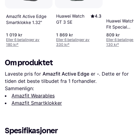
Huawei Watch
4.3
Amazfit Active Edge
Huawei Watch
GT 3 SE
Smartklokke 1.32"
Fit Special
Edition
1 019 kr
1 869 kr
809 kr
Eller 6 betalinger av
Eller 6 betalinger av
Eller 6 betalinger
180 kr
*
330 kr
*
130 kr
*
Om produktet
Laveste pris for 
Amazfit Active Edge
 er 
-
. Dette er for 
tiden det beste tilbudet fra 1 forhandler.
Sammenlign:
Amazfit Wearables
Amazfit Smartklokker
Spesifikasjoner