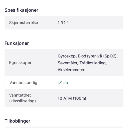
Spesifikasjoner
Skjermstørrelse
1.32 "
Funksjoner
Gyroskop, Blodsyrenivå (SpO2), 
Egenskaper
Søvnmåler, Trådløs lading, 
Akselerometer
Vannbestandig
Ja
Vanntetthet 
10 ATM (100m)
(klassifisering)
Tilkoblinger