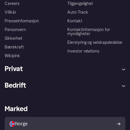
Careers
Tilgjengelighet
Villkår
Auto-Track
Presseinformasjon
Kontakt
Personvern
Kontaktinformasjon for
myndigheter
Sikkerhet
Eierstyring og selskapsledelse
Bærekraft
Investor relations
Wikipink
Privat
Hjelp
Kjøperbeskyttelse
Bedrift
Logg inn
Klager
Butikksupport
Developers portal
Klarna-appen
Kredittavtale
Merchant portal
Driftsstatus
Marked
Utforsk butikker
Personverninnstillinger
Selg med Klarna
Plattformer og partnere
Norge