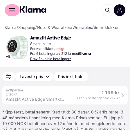
For kunder
For bedrifter
Klarna
/
Shopping
/
Mobil & Wearables
/
Wearables
/
Smartklokker
Amazfit Active Edge
Smartklokke
For øyeblikket
utsolgt
Fra 6 betalinger av 212 kr med
+
5
Prøv fleksible betalinger*
Laveste pris
Pris inkl. frakt
avXperten
1 199 kr
Utsolgt
Eller 6 betalinger av 212 kr
Amazfit Active Edge Smartklokke 1,32" - Mint
*
Kjøp først, betal senere
: Kreditttid: 30 dager. 0 % årlig rente.
3–
48 måneders finansiering med Klarna
: Priseksempel: Et kjøp på
10 000 NOK betalt ned over 12 måneder med en gjeldende rente
på 21.9 % har en effektiv rente (APR) på 21,90%. Totalkostnaden