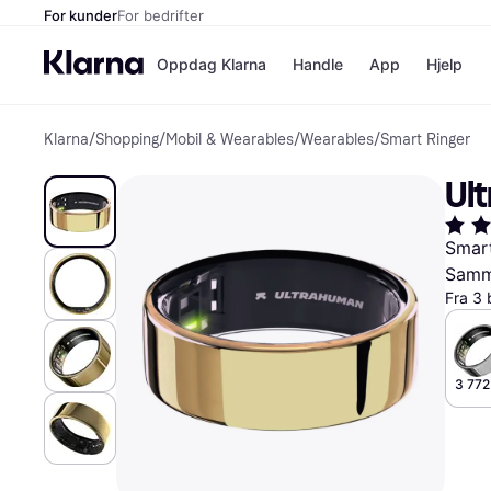
For kunder
For bedrifter
Oppdag Klarna
Handle
App
Hjelp
Klarna
/
Shopping
/
Mobil & Wearables
/
Wearables
/
Smart Ringer
Betalingsm
Butikker
Betalingsme
Elkjøp
Ult
Betal nå
Bookin
Betal i 3 dele
Farmasi
Betal innen 
kicks.n
Smart
Finansiering
Norweg
Samme
Vipps
Fra 3 
Butikkovers
3 772