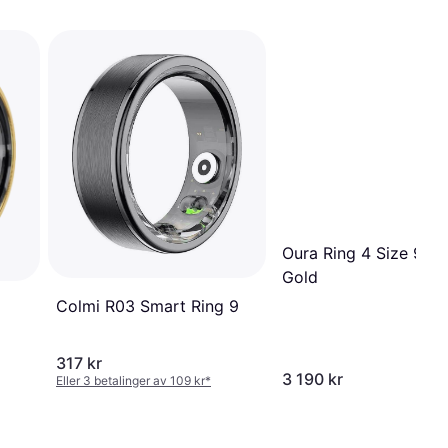
Oura Ring 4 Size 9
Gold
Colmi R03 Smart Ring 9
317 kr
3 190 kr
Eller 3 betalinger av 109 kr
*