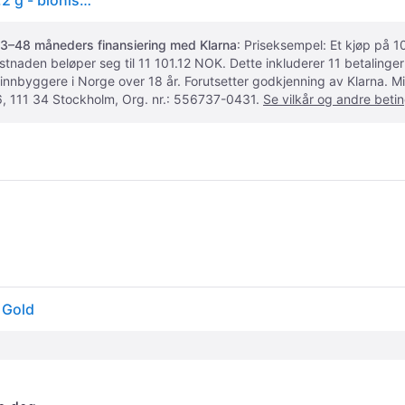
Ultrahuman Ring Air - 11 - smart ring - Bluetooth - 3.2 g - bionisk gull
3–48 måneders finansiering med Klarna
: Priseksempel: Et kjøp på
ostnaden beløper seg til 11 101.12 NOK. Dette inkluderer 11 betalin
 innbyggere i Norge over 18 år. Forutsetter godkjenning av Klarna.
, 111 34 Stockholm, Org. nr.: 556737-0431.
Se vilkår og andre betin
 Gold