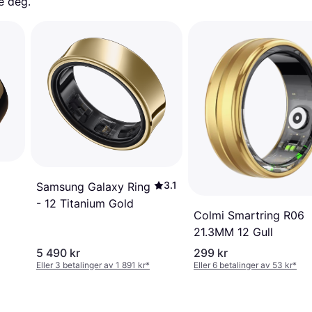
e deg. 
3.1
Samsung Galaxy Ring
- 12 Titanium Gold
Colmi Smartring R06
21.3MM 12 Gull
5 490 kr
299 kr
Eller 3 betalinger av 1 891 kr
*
Eller 6 betalinger av 53 kr
*