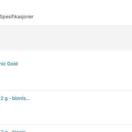
Spesifikasjoner
nic Gold
Ultrahuman Ring Air - 11 - smart ring - Bluetooth - 3.2 g - bionisk gull