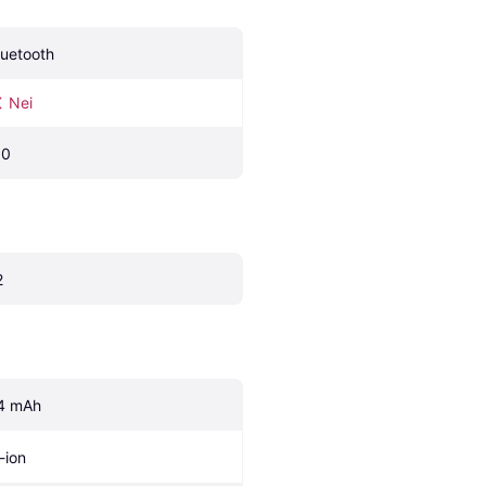
luetooth
Nei
.0
2
4 mAh
-ion