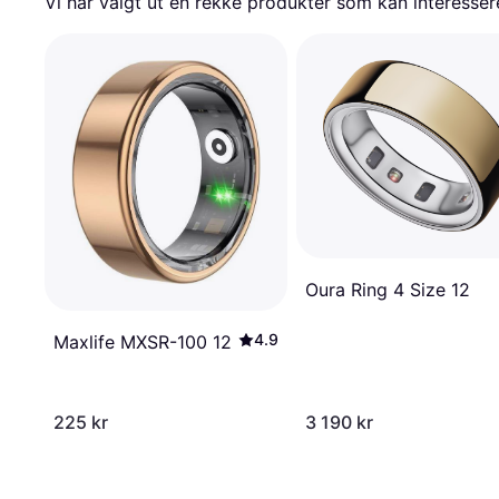
Vi har valgt ut en rekke produkter som kan interesser
Oura Ring 4 Size 12
4.9
Maxlife MXSR-100 12
225 kr
3 190 kr