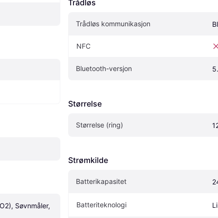
Trådløs
Trådløs kommunikasjon
B
NFC
Bluetooth-versjon
5
Størrelse
Størrelse (ring)
1
Strømkilde
Batterikapasitet
2
Batteriteknologi
Li
O2), Søvnmåler, 