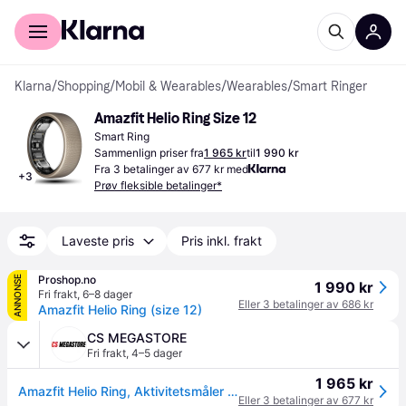
For kunder
For bedrifter
Klarna
/
Shopping
/
Mobil & Wearables
/
Wearables
/
Smart Ringer
Amazfit Helio Ring Size 12
Smart Ring
Sammenlign priser fra
1 965 kr
til
1 990 kr
Fra 3 betalinger av 677 kr med
+
3
Prøv fleksible betalinger*
Laveste pris
Pris inkl. frakt
Proshop.no
ANNONSE
1 990 kr
Fri frakt
,
6–8 dager
Eller 3 betalinger av 686 kr
Amazfit Helio Ring (size 12)
CS MEGASTORE
Fri frakt
,
4–5 dager
1 965 kr
Amazfit Helio Ring, Aktivitetsmåler for smartring, 20,5 mAh
Eller 3 betalinger av 677 kr