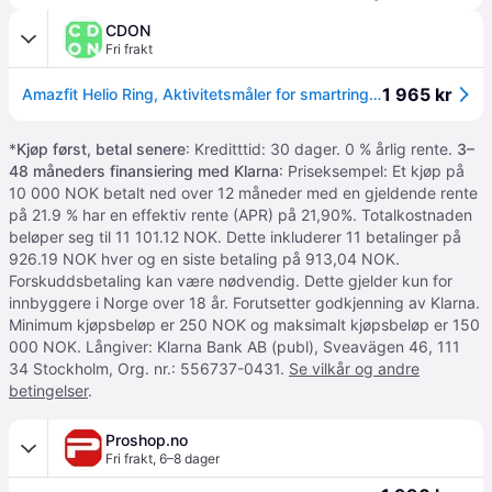
CDON
Fri frakt
1 965 kr
Amazfit Helio Ring, Aktivitetsmåler for smartring, 20,5 mAh
*
Kjøp først, betal senere
: Kreditttid: 30 dager. 0 % årlig rente.
3–
48 måneders finansiering med Klarna
: Priseksempel: Et kjøp på
10 000 NOK betalt ned over 12 måneder med en gjeldende rente
på 21.9 % har en effektiv rente (APR) på 21,90%. Totalkostnaden
beløper seg til 11 101.12 NOK. Dette inkluderer 11 betalinger på
926.19 NOK hver og en siste betaling på 913,04 NOK.
Forskuddsbetaling kan være nødvendig. Dette gjelder kun for
innbyggere i Norge over 18 år. Forutsetter godkjenning av Klarna.
Minimum kjøpsbeløp er 250 NOK og maksimalt kjøpsbeløp er 150
000 NOK. Långiver: Klarna Bank AB (publ), Sveavägen 46, 111
34 Stockholm, Org. nr.: 556737-0431.
Se vilkår og andre
betingelser
.
Proshop.no
Fri frakt
,
6–8 dager