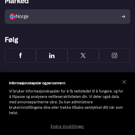
Marked
Selg med Klarna
Plattformer og partnere
Norge
Følg
Informasjonskapsler og personvern
Vi bruker informasjonskapsler for å få nettstedet til å fungere, og for
å tilpasse og analysere nettleseraktiviteten din. Vi deler også data
med annonsepartnerne våre. Du kan administrere
brukerinnstillingene dine eller trekke tilbake samtykket ditt når som
helst.
Endre innstillinger
Copyright © 2005-2026 Klarna Bank AB (publ). Headquarters: Stockholm, Sweden. All