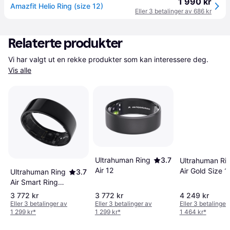
1 990 kr
Amazfit Helio Ring (size 12)
Eller 3 betalinger av 686 kr
Relaterte produkter
Vi har valgt ut en rekke produkter som kan interessere deg. 
Vis alle
Ultrahuman Ring
3.7
Ultrahuman Ri
Air 12
Air Gold Size 1
Ultrahuman Ring
3.7
Air Smart Ring
Str 12
3 772 kr
3 772 kr
4 249 kr
Eller 3 betalinger av
Eller 3 betalinger av
Eller 3 betalinger
1 299 kr
*
1 299 kr
*
1 464 kr
*