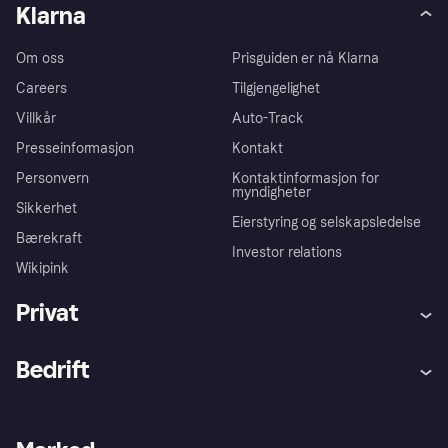
Klarna
Om oss
Prisguiden er nå Klarna
Careers
Tilgjengelighet
Villkår
Auto-Track
Presseinformasjon
Kontakt
Personvern
Kontaktinformasjon for
myndigheter
Sikkerhet
Eierstyring og selskapsledelse
Bærekraft
Investor relations
Wikipink
Privat
Hjelp
Kjøperbeskyttelse
Bedrift
Logg inn
Klager
Butikksupport
Developers portal
Klarna-appen
Kredittavtale
Merchant portal
Driftsstatus
Utforsk butikker
Personverninnstillinger