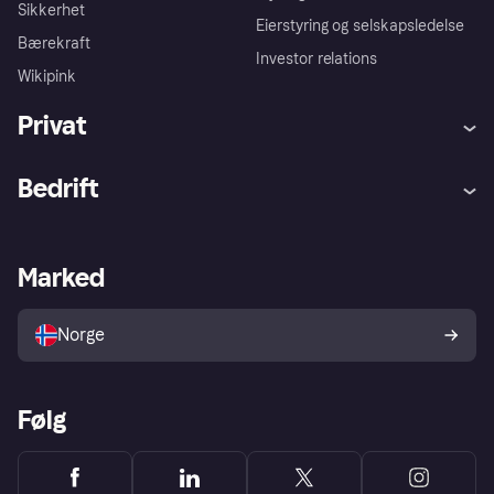
Sikkerhet
Eierstyring og selskapsledelse
Bærekraft
Investor relations
Wikipink
Privat
Hjelp
Kjøperbeskyttelse
Bedrift
Logg inn
Klager
Butikksupport
Developers portal
Klarna-appen
Kredittavtale
Merchant portal
Driftsstatus
Marked
Utforsk butikker
Personverninnstillinger
Selg med Klarna
Plattformer og partnere
Norge
Følg