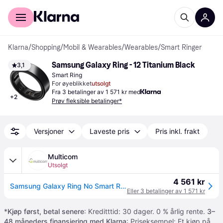
For kunder
For bedrifter
Klarna
/
Shopping
/
Mobil & Wearables
/
Wearables
/
Smart Ringer
Samsung Galaxy Ring - 12 Titanium Black
3,1
Smart Ring
For øyeblikket
utsolgt
Fra 3 betalinger av 1 571 kr med
+
2
Prøv fleksible betalinger*
Versjoner
Laveste pris
Pris inkl. frakt
Multicom
Utsolgt
4 561 kr
Samsung Galaxy Ring No Smart Ring (SM-Q502NZKAEUE)
Eller 3 betalinger av 1 571 kr
*
Kjøp først, betal senere
: Kreditttid: 30 dager. 0 % årlig rente.
3–
48 måneders finansiering med Klarna
: Priseksempel: Et kjøp på