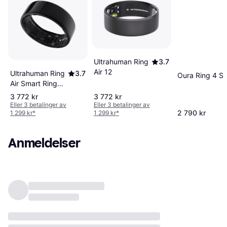
Ultrahuman Ring
3.7
Air 12
Ultrahuman Ring
3.7
Oura Ring 4 Si
Air Smart Ring
Str 12
3 772 kr
3 772 kr
Eller 3 betalinger av
Eller 3 betalinger av
2 790 kr
1 299 kr
*
1 299 kr
*
Anmeldelser