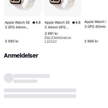
Apple Watch S
Apple Watch SE
4.6
Apple Watch SE
4.6
3 GPS 40mm
3 GPS 44mm
3 44mm GPS
Aluminum Spor
Starlight
Starlight
3 991 kr
Band M L
Aluminium Case
Aluminium Case
Eller 3 betalinger av
3 090 kr
2 690 kr
1 375 kr
*
Anmeldelser