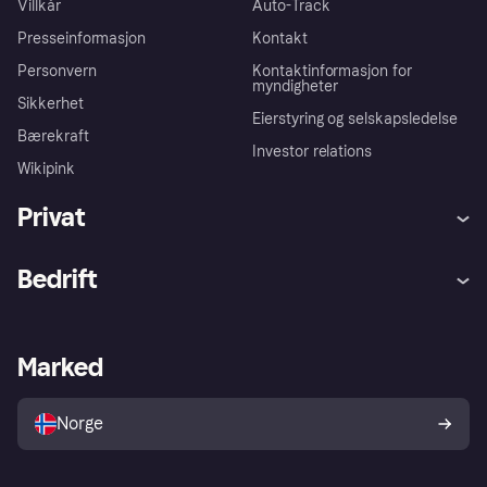
Villkår
Auto-Track
Presseinformasjon
Kontakt
Personvern
Kontaktinformasjon for
myndigheter
Sikkerhet
Eierstyring og selskapsledelse
Bærekraft
Investor relations
Wikipink
Privat
Hjelp
Kjøperbeskyttelse
Bedrift
Logg inn
Klager
Butikksupport
Developers portal
Klarna-appen
Kredittavtale
Merchant portal
Driftsstatus
Marked
Utforsk butikker
Personverninnstillinger
Selg med Klarna
Plattformer og partnere
Norge