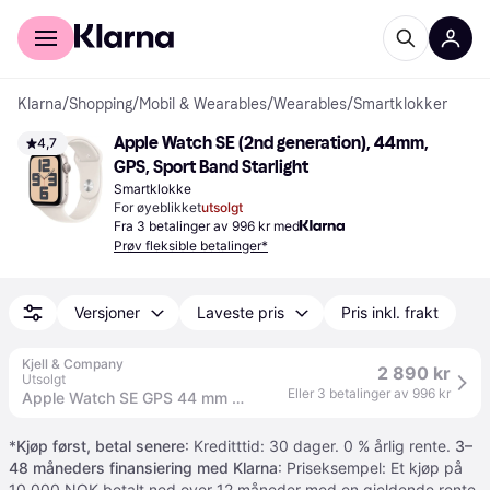
For kunder
For bedrifter
Klarna
/
Shopping
/
Mobil & Wearables
/
Wearables
/
Smartklokker
Apple Watch SE (2nd generation), 44mm, 
4,7
GPS, Sport Band Starlight
Smartklokke
For øyeblikket
utsolgt
Fra 3 betalinger av 996 kr med
Prøv fleksible betalinger*
Versjoner
Laveste pris
Pris inkl. frakt
Kjell & Company
2 890 kr
Utsolgt
Eller 3 betalinger av 996 kr
Apple Watch SE GPS 44 mm Starlight Case med Starlight Sport band S/M
*
Kjøp først, betal senere
: Kreditttid: 30 dager. 0 % årlig rente.
3–
48 måneders finansiering med Klarna
: Priseksempel: Et kjøp på
10 000 NOK betalt ned over 12 måneder med en gjeldende rente