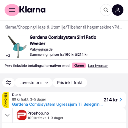
For kunder
For bedrifter
Klarna
/
Shopping
/
Hage & Utemiljø
/
Tilbehør til hagemaskiner
/
Påbyggingsdeler
Gardena Combisystem 2in1 Patio 
Weeder
Påbyggingsdel
Sammenlign priser fra
160 kr
til
214 kr
+
3
Prøv fleksible betalingsalternativer med
Lær hvordan
Laveste pris
Pris inkl. frakt
Duab
ANNONSE
214 kr
89 kr frakt
,
3–5 dager
Gardena Combisystem Ugressjern Til Belegningssten 2I1
Proshop.no
109 kr frakt
,
1–3 dager