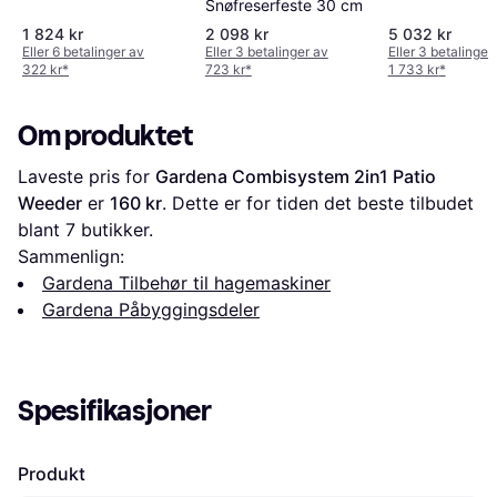
Snøfreserfeste 30 cm
1 824 kr
2 098 kr
5 032 kr
Eller 6 betalinger av
Eller 3 betalinger av
Eller 3 betalinger
322 kr
*
723 kr
*
1 733 kr
*
Om produktet
Laveste pris for 
Gardena Combisystem 2in1 Patio 
Weeder
 er 
160 kr
. Dette er for tiden det beste tilbudet 
blant 
7
 butikker.
Sammenlign:
Gardena Tilbehør til hagemaskiner
Gardena Påbyggingsdeler
Spesifikasjoner
Produkt