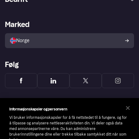
Logg inn
Klager
Butikksupport
Developers portal
Klarna-appen
Kredittavtale
Merchant portal
Driftsstatus
Marked
Utforsk butikker
Personverninnstillinger
Selg med Klarna
Plattformer og partnere
Norge
Følg
Informasjonskapsler og personvern
Vi bruker informasjonskapsler for å få nettstedet til å fungere, og for
å tilpasse og analysere nettleseraktiviteten din. Vi deler også data
med annonsepartnerne våre. Du kan administrere
brukerinnstillingene dine eller trekke tilbake samtykket ditt når som