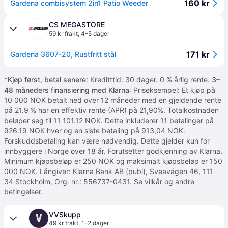
160 kr
Gardena combisystem 2in1 Patio Weeder
CS MEGASTORE
59 kr frakt
,
4–5 dager
171 kr
Gardena 3607-20, Rustfritt stål
*
Kjøp først, betal senere
: Kreditttid: 30 dager. 0 % årlig rente.
3–
48 måneders finansiering med Klarna
: Priseksempel: Et kjøp på
10 000 NOK betalt ned over 12 måneder med en gjeldende rente
på 21.9 % har en effektiv rente (APR) på 21,90%. Totalkostnaden
beløper seg til 11 101.12 NOK. Dette inkluderer 11 betalinger på
926.19 NOK hver og en siste betaling på 913,04 NOK.
Forskuddsbetaling kan være nødvendig. Dette gjelder kun for
innbyggere i Norge over 18 år. Forutsetter godkjenning av Klarna.
Minimum kjøpsbeløp er 250 NOK og maksimalt kjøpsbeløp er 150
000 NOK. Långiver: Klarna Bank AB (publ), Sveavägen 46, 111
34 Stockholm, Org. nr.: 556737-0431.
Se vilkår og andre
betingelser
.
VVSkupp
V
49 kr frakt
,
1–2 dager