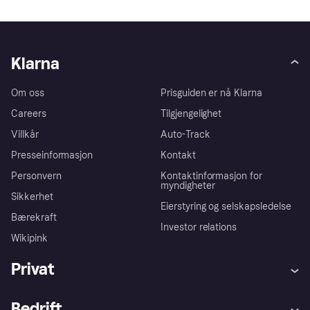
Klarna
Om oss
Prisguiden er nå Klarna
Careers
Tilgjengelighet
Villkår
Auto-Track
Presseinformasjon
Kontakt
Personvern
Kontaktinformasjon for
myndigheter
Sikkerhet
Eierstyring og selskapsledelse
Bærekraft
Investor relations
Wikipink
Privat
Hjelp
Kjøperbeskyttelse
Bedrift