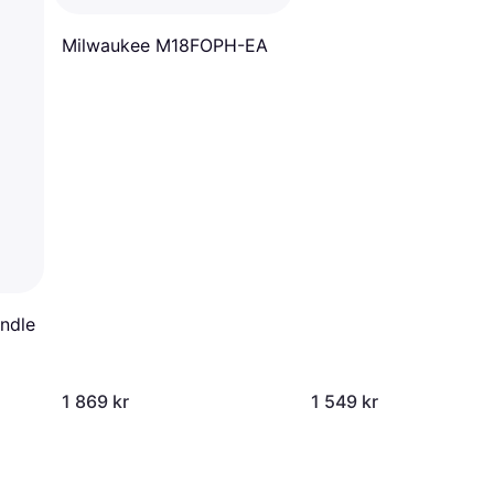
Milwaukee M18FOPH-EA
ndle
1 869 kr
1 549 kr