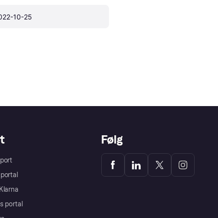
022-10-25
t
Følg
port
portal
Klarna
s portal