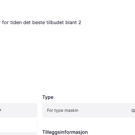
r for tiden det beste tilbudet blant 
2
Type
For type maskin
P
G
Tilleggsinformasjon