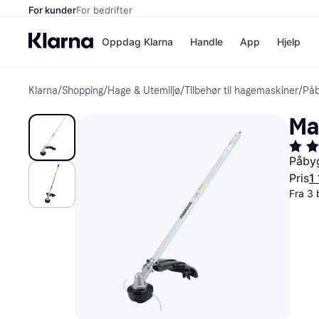
For kunder
For bedrifter
Oppdag Klarna
Handle
App
Hjelp
Klarna
/
Shopping
/
Hage & Utemiljø
/
Tilbehør til hagemaskiner
/
Påb
Betalingsm
Butikker
Betalingsme
Elkjøp
Ma
Betal nå
Bookin
Betal i 3 dele
Farmasi
Betal innen 
kicks.n
Påby
Finansiering
Norweg
Pris
1
Vipps
Fra 3 
Butikkovers