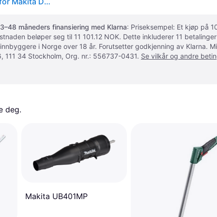
Makita EM406MP - Trimmer attachment - 450 mm - for Makita DUX60 XGT UX01GZ01
3–48 måneders finansiering med Klarna
: Priseksempel: Et kjøp på
ostnaden beløper seg til 11 101.12 NOK. Dette inkluderer 11 betalin
 innbyggere i Norge over 18 år. Forutsetter godkjenning av Klarna.
, 111 34 Stockholm, Org. nr.: 556737-0431.
Se vilkår og andre betin
e deg. 
Makita UB401MP