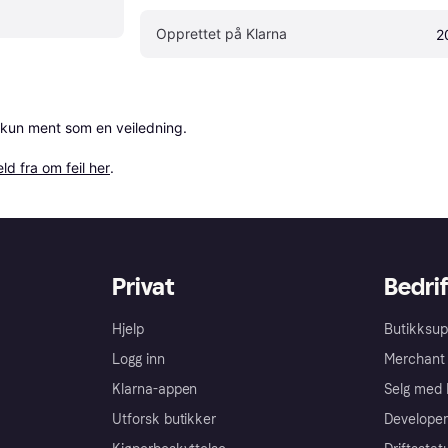
Opprettet på Klarna
2
 kun ment som en veiledning.

ld fra om feil her
.
Privat
Bedrif
Hjelp
Butikksup
Logg inn
Merchant 
Klarna-appen
Selg med 
Utforsk butikker
Developer