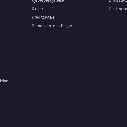
Kjøperbeskyttelse
Driftsstat
Klager
Plattform
Kredittavtale
Personverninnstillinger
delse