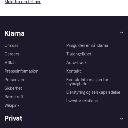
Meld fra om feil her
.
Klarna
Om oss
Prisguiden er nå Klarna
Careers
Tilgjengelighet
Villkår
Auto-Track
Presseinformasjon
Kontakt
Personvern
Kontaktinformasjon for
myndigheter
Sikkerhet
Eierstyring og selskapsledelse
Bærekraft
Investor relations
Wikipink
Privat