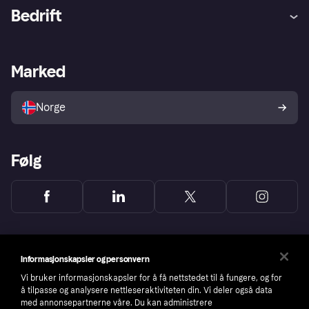
Hjelp
Kjøperbeskyttelse
Bedrift
Logg inn
Klager
Butikksupport
Developers portal
Klarna-appen
Kredittavtale
Merchant portal
Driftsstatus
Marked
Utforsk butikker
Personverninnstillinger
Selg med Klarna
Plattformer og partnere
Norge
Følg
Informasjonskapsler og personvern
Vi bruker informasjonskapsler for å få nettstedet til å fungere, og for
å tilpasse og analysere nettleseraktiviteten din. Vi deler også data
med annonsepartnerne våre. Du kan administrere