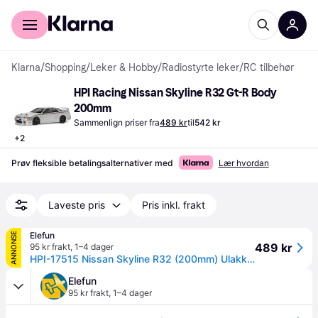
For kunder
For bedrifter
Klarna
/
Shopping
/
Leker & Hobby
/
Radiostyrte leker
/
RC tilbehør
HPI Racing Nissan Skyline R32 Gt-R Body 
200mm
Sammenlign priser fra
489 kr
til
542 kr
+
2
Prøv fleksible betalingsalternativer med
Lær hvordan
Laveste pris
Pris inkl. frakt
Elefun
ANNONSE
489 kr
95 kr frakt
,
1–4 dager
HPI-17515 Nissan Skyline R32 (200mm) Ulakkert
Elefun
95 kr frakt
,
1–4 dager