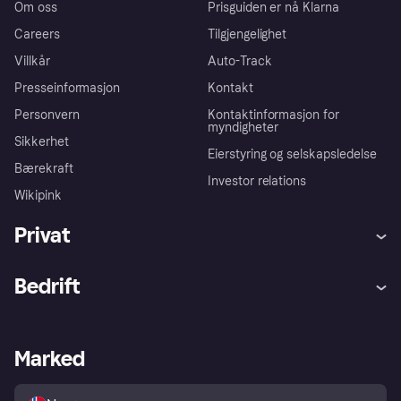
Om oss
Prisguiden er nå Klarna
Careers
Tilgjengelighet
Villkår
Auto-Track
Presseinformasjon
Kontakt
Personvern
Kontaktinformasjon for
myndigheter
Sikkerhet
Eierstyring og selskapsledelse
Bærekraft
Investor relations
Wikipink
Privat
Hjelp
Kjøperbeskyttelse
Bedrift
Logg inn
Klager
Butikksupport
Developers portal
Klarna-appen
Kredittavtale
Merchant portal
Driftsstatus
Marked
Utforsk butikker
Personverninnstillinger
Selg med Klarna
Plattformer og partnere