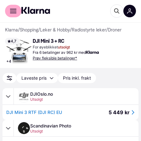
For kunder
For bedrifter
Klarna
/
Shopping
/
Leker & Hobby
/
Radiostyrte leker
/
Droner
DJI Mini 3 + RC
4,7
For øyeblikket
utsolgt
Fra 6 betalinger av 962 kr med
Prøv fleksible betalinger*
+
4
Laveste pris
Pris inkl. frakt
DJIOslo.no
Utsolgt
5 449 kr
DJI Mini 3 RTF (DJI RC) EU
Scandinavian Photo
Utsolgt