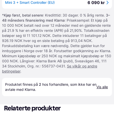
6 090 kr
Mini 3 + Smart Controller (EU)
*
Kjøp først, betal senere
: Kreditttid: 30 dager. 0 % årlig rente.
3–
48 måneders finansiering med Klarna
: Priseksempel: Et kjøp på
10 000 NOK betalt ned over 12 måneder med en gjeldende rente
på 21.9 % har en effektiv rente (APR) på 21,90%. Totalkostnaden
beløper seg til 11 101.12 NOK. Dette inkluderer 11 betalinger på
926.19 NOK hver og en siste betaling på 913,04 NOK.
Forskuddsbetaling kan være nødvendig. Dette gjelder kun for
innbyggere i Norge over 18 år. Forutsetter godkjenning av Klarna.
Minimum kjøpsbeløp er 250 NOK og maksimalt kjøpsbeløp er 150
000 NOK. Långiver: Klarna Bank AB (publ), Sveavägen 46, 111
34 Stockholm, Org. nr.: 556737-0431.
Se vilkår og andre
betingelser
.
Produktet finnes på 
2
 hos 
forhandlere
, som ikke har en 
Vis alle
avtale med Klarna.
Relaterte produkter