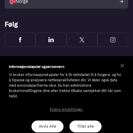
Norge
Følg
Informasjonskapsler og personvern
Vi bruker informasjonskapsler for å få nettstedet til å fungere, og for
å tilpasse og analysere nettleseraktiviteten din. Vi deler også data
med annonsepartnerne våre. Du kan administrere
brukerinnstillingene dine eller trekke tilbake samtykket ditt når som
helst.
Endre innstillinger
Copyright © 2005-2026 Klarna Bank AB (publ). Headquarters: Stockholm, Sweden. All
rights reserved. Klarna Bank AB (publ). Sveavägen 46, 111 34 Stockholm. Organization
number: 556737-0431
Avvis Alle
Tillat alle
Cookies
Klarna.com