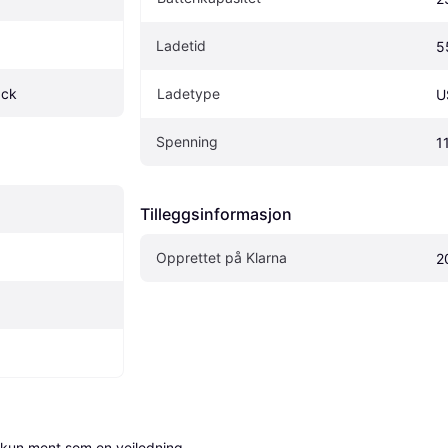
Ladetid
5
ack
Ladetype
U
Spenning
1
Tilleggsinformasjon
Opprettet på Klarna
2
 kun ment som en veiledning.
