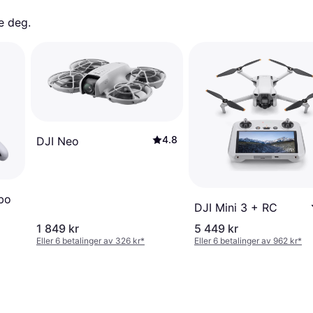
e deg. 
4.8
DJI Neo
bo
DJI Mini 3 + RC
1 849 kr
5 449 kr
Eller 6 betalinger av 326 kr
*
Eller 6 betalinger av 962 kr
*