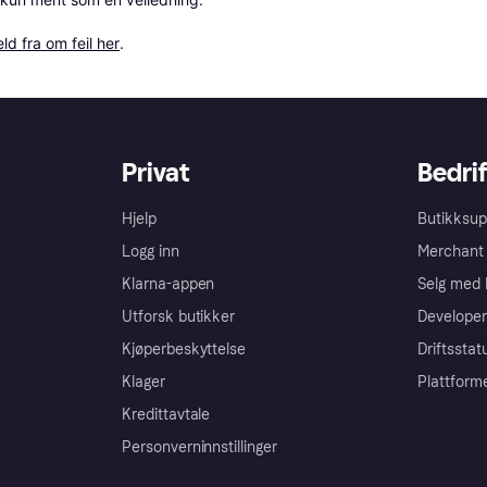
ld fra om feil her
.
Privat
Bedrif
Hjelp
Butikksup
Logg inn
Merchant 
Klarna-appen
Selg med 
Utforsk butikker
Developer
Kjøperbeskyttelse
Driftsstat
Klager
Plattform
Kredittavtale
Personverninnstillinger