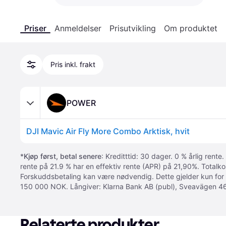
Priser
Anmeldelser
Prisutvikling
Om produktet
Pris inkl. frakt
POWER
DJI Mavic Air Fly More Combo Arktisk, hvit
*
Kjøp først, betal senere
: Kreditttid: 30 dager. 0 % årlig rente.
rente på 21.9 % har en effektiv rente (APR) på 21,90%. Totalk
Forskuddsbetaling kan være nødvendig. Dette gjelder kun for
150 000 NOK. Långiver: Klarna Bank AB (publ), Sveavägen 46
Relaterte produkter