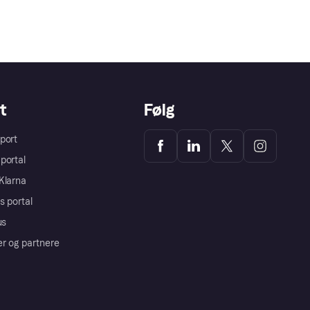
t
Følg
port
portal
Klarna
s portal
us
er og partnere