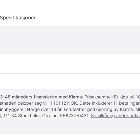
Spesifikasjoner
3–48 måneders finansiering med Klarna
: Priseksempel: Et kjøp på
ostnaden beløper seg til 11 101.12 NOK. Dette inkluderer 11 betalin
 innbyggere i Norge over 18 år. Forutsetter godkjenning av Klarna.
, 111 34 Stockholm, Org. nr.: 556737-0431.
Se vilkår og andre betin