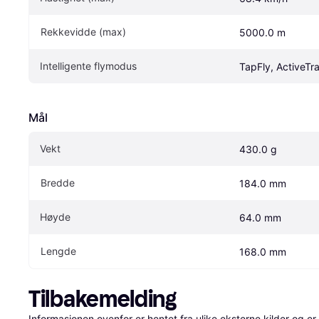
Rekkevidde (max)
5000.0 m
Intelligente flymodus
TapFly, ActiveTr
Mål
Vekt
430.0 g
Bredde
184.0 mm
Høyde
64.0 mm
Lengde
168.0 mm
Tilbakemelding
Informasjonen ovenfor er hentet fra ulike eksterne kilder og er