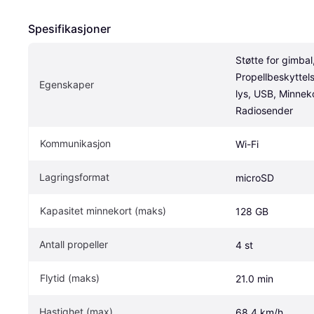
Spesifikasjoner
Støtte for gimbal,
Propellbeskyttel
Egenskaper
lys, USB, Minnekor
Radiosender
Kommunikasjon
Wi-Fi
Lagringsformat
microSD
Kapasitet minnekort (maks)
128 GB
Antall propeller
4 st
Flytid (maks)
21.0 min
Hastighet (max)
68.4 km/h