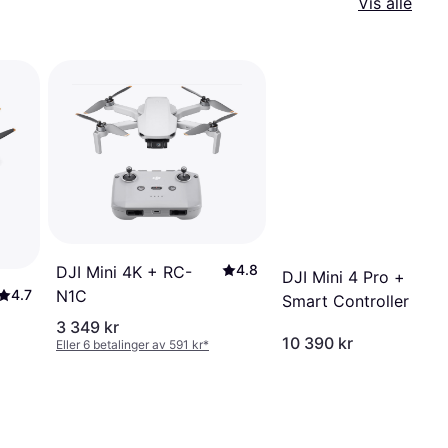
Vis alle
4.8
DJI Mini 4K + RC-
DJI Mini 4 Pro +
4.7
N1C
Smart Controller
3 349 kr
10 390 kr
Eller 6 betalinger av 591 kr
*