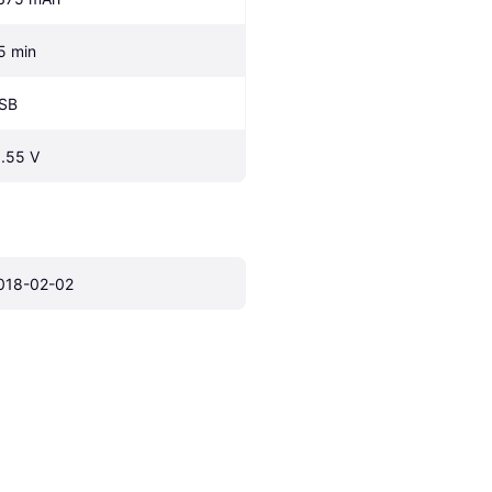
5 min
SB
1.55 V
018-02-02