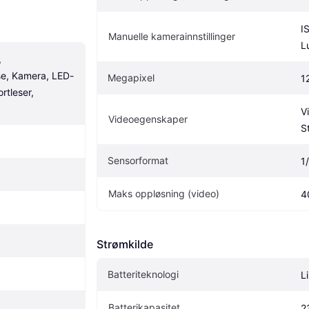
I
Manuelle kamerainnstillinger
L
 
se, Kamera, LED-
Megapixel
1
tleser, 
V
Videoegenskaper
S
Sensorformat
1
Maks oppløsning (video)
4
Strømkilde
Batteriteknologi
L
Batterikapasitet
2