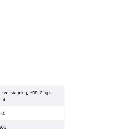
ekvenstagning, HDR, Single 
hot
0.0
20p