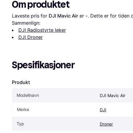
Om produktet
Laveste pris for 
DJI Mavic Air
 er 
-
. Dette er for tiden 
Sammenlign:
DJI Radiostyrte leker
DJI Droner
Spesifikasjoner
Produkt
Modellnavn
DJI Mavic Air
Merke
DJI
Typ
Droner