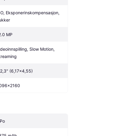
SO, Eksponerinskompensasjon, 
ukker
2.0 MP
ideoinnspilling, Slow Motion, 
treaming
/2,3" (6,17x4,55)
096x2160
iPo
375 mAh