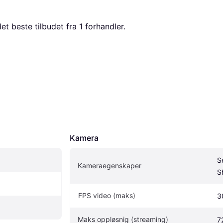
det beste tilbudet fra 1 forhandler.
Kamera
S
Kameraegenskaper
S
FPS video (maks)
3
Maks oppløsnig (streaming)
7