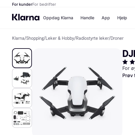
For kunder
For bedrifter
Oppdag Klarna
Handle
App
Hjelp
Klarna
/
Shopping
/
Leker & Hobby
/
Radiostyrte leker
/
Droner
Betalingsm
Butikker
Betalingsme
Elkjøp
DJI
Betal nå
Bookin
Betal i 3 dele
Farmasi
Betal innen 
kicks.n
For ø
Finansiering
Norweg
Prøv 
Vipps
Butikkovers