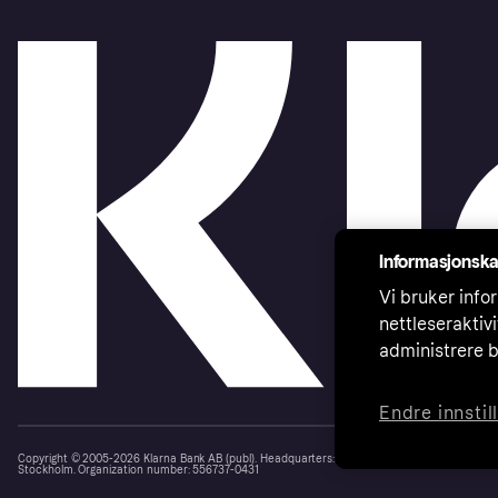
Informasjonska
Vi bruker infor
nettleseraktiv
administrere b
Endre innstil
Copyright © 2005-2026 Klarna Bank AB (publ). Headquarters: Stockholm, Sweden. All rights r
Stockholm. Organization number: 556737-0431