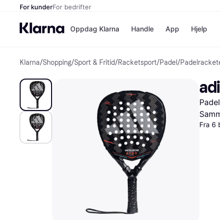
For kunder
For bedrifter
Oppdag Klarna
Handle
App
Hjelp
Klarna
/
Shopping
/
Sport & Fritid
/
Racketsport
/
Padel
/
Padelracket
Betalingsm
Butikker
Betalingsme
Elkjøp
ad
Betal nå
Bookin
Betal i 3 dele
Farmasi
Padel
Betal innen 
kicks.n
Finansiering
Norweg
Samme
Vipps
Fra 6 
Butikkovers