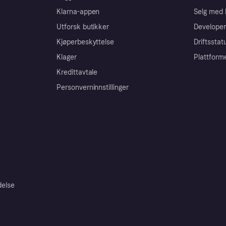
Klarna-appen
Selg med 
Utforsk butikker
Developer
Kjøperbeskyttelse
Driftsstat
Klager
Plattform
Kredittavtale
Personverninnstillinger
delse