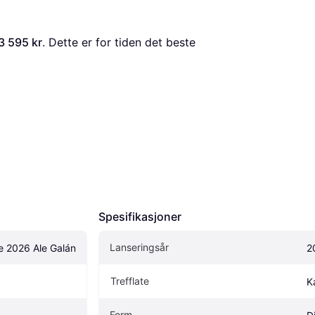
3 595 kr
. Dette er for tiden det beste 
Spesifikasjoner
Lanseringsår
e 2026 Ale Galán
2
Trefflate
K
Form