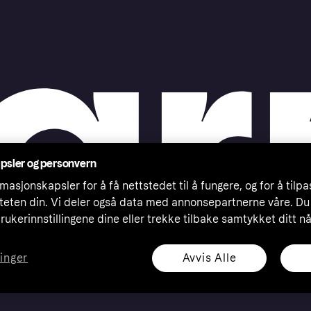
psler og personvern
masjonskapsler for å få nettstedet til å fungere, og for å tilp
iteten din. Vi deler også data med annonsepartnerne våre. Du
rukerinnstillingene dine eller trekke tilbake samtykket ditt n
Avvis Alle
linger
eserved. Klarna Bank AB (publ). Sveavägen 46, 111 34