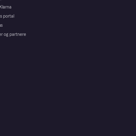
Klarna
s portal
us
er og partnere