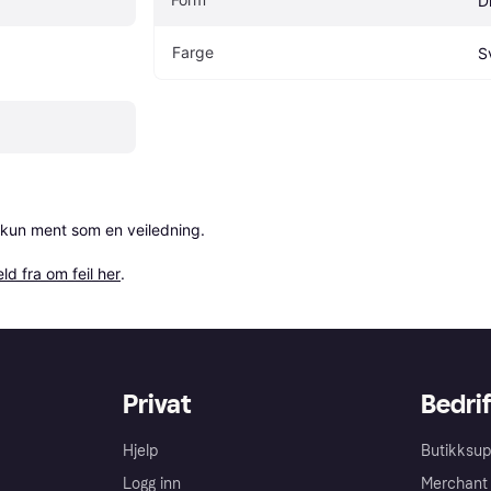
D
Farge
S
 kun ment som en veiledning.

ld fra om feil her
.
Privat
Bedrif
Hjelp
Butikksup
Logg inn
Merchant 