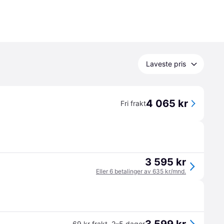
Laveste pris
4 065 kr
Fri frakt
3 595 kr
Eller 6 betalinger av 635 kr/mnd.
69 kr frakt
,
2–5 dager