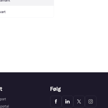
iamant
vart
t
Følg
port
portal