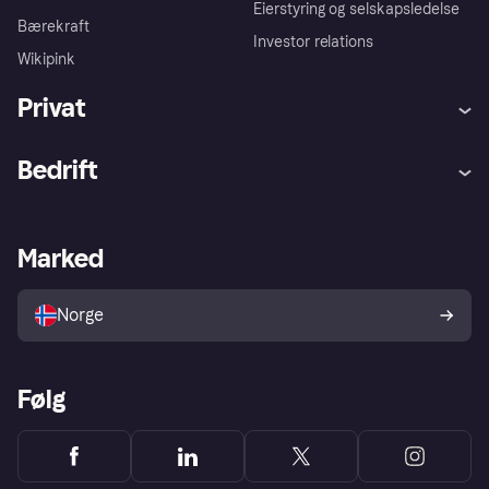
Eierstyring og selskapsledelse
Bærekraft
Investor relations
Wikipink
Privat
Hjelp
Kjøperbeskyttelse
Bedrift
Logg inn
Klager
Butikksupport
Developers portal
Klarna-appen
Kredittavtale
Merchant portal
Driftsstatus
Marked
Utforsk butikker
Personverninnstillinger
Selg med Klarna
Plattformer og partnere
Norge
Følg