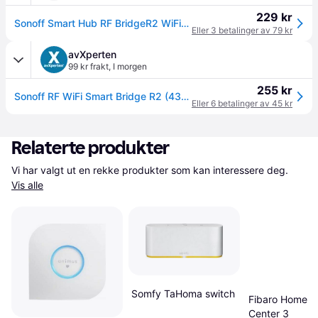
229 kr
Sonoff Smart Hub RF BridgeR2 WiFi/RF 433MHz
Eller 3 betalinger av 79 kr
avXperten
99 kr frakt
,
I morgen
255 kr
Sonoff RF WiFi Smart Bridge R2 (433MHz)
Eller 6 betalinger av 45 kr
Relaterte produkter
Vi har valgt ut en rekke produkter som kan interessere deg. 
Vis alle
Somfy TaHoma switch
Fibaro Home
Center 3