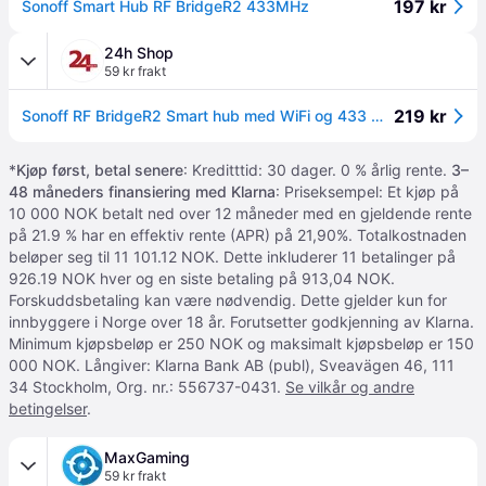
197 kr
Sonoff Smart Hub RF BridgeR2 433MHz
24h Shop
59 kr frakt
219 kr
Sonoff RF BridgeR2 Smart hub med WiFi og 433 MHz RF - styrer opptil 16 enheter
*
Kjøp først, betal senere
: Kreditttid: 30 dager. 0 % årlig rente.
3–
48 måneders finansiering med Klarna
: Priseksempel: Et kjøp på
10 000 NOK betalt ned over 12 måneder med en gjeldende rente
på 21.9 % har en effektiv rente (APR) på 21,90%. Totalkostnaden
beløper seg til 11 101.12 NOK. Dette inkluderer 11 betalinger på
926.19 NOK hver og en siste betaling på 913,04 NOK.
Forskuddsbetaling kan være nødvendig. Dette gjelder kun for
innbyggere i Norge over 18 år. Forutsetter godkjenning av Klarna.
Minimum kjøpsbeløp er 250 NOK og maksimalt kjøpsbeløp er 150
000 NOK. Långiver: Klarna Bank AB (publ), Sveavägen 46, 111
34 Stockholm, Org. nr.: 556737-0431.
Se vilkår og andre
betingelser
.
MaxGaming
59 kr frakt