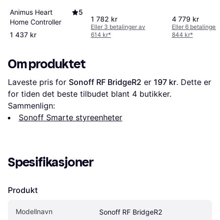
Animus Heart
5
1 782 kr
4 779 kr
Home Controller
Eller 3 betalinger av
Eller 6 betalinger
1 437 kr
614 kr
*
844 kr
*
Om produktet
Laveste pris for 
Sonoff RF BridgeR2
 er 
197 kr
. Dette er 
for tiden det beste tilbudet blant 
4
 butikker.
Sammenlign:
Sonoff Smarte styreenheter
Spesifikasjoner
Produkt
Modellnavn
Sonoff RF BridgeR2