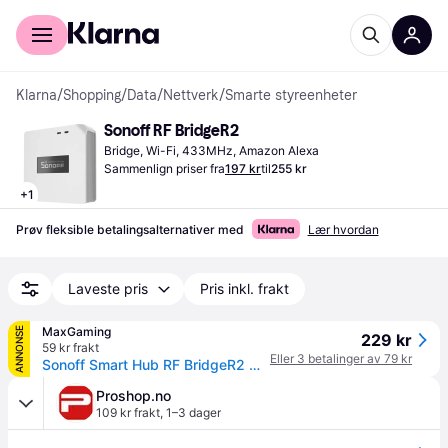
For kunder
For bedrifter
Klarna
/
Shopping
/
Data
/
Nettverk
/
Smarte styreenheter
Sonoff RF BridgeR2
Bridge, Wi-Fi, 433MHz, Amazon Alexa
Sammenlign priser fra
197 kr
til
255 kr
+
1
Prøv fleksible betalingsalternativer med
Lær hvordan
Laveste pris
Pris inkl. frakt
MaxGaming
ANNONSE
229 kr
59 kr frakt
Eller 3 betalinger av 79 kr
Sonoff Smart Hub RF BridgeR2 WiFi/RF 433MHz
Proshop.no
109 kr frakt
,
1–3 dager