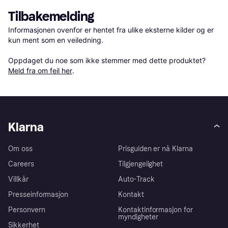
Tilbakemelding
Informasjonen ovenfor er hentet fra ulike eksterne kilder og er 
kun ment som en veiledning.

Oppdaget du noe som ikke stemmer med dette produktet? 
Meld fra om feil her
.
Klarna
Om oss
Prisguiden er nå Klarna
Careers
Tilgjengelighet
Villkår
Auto-Track
Presseinformasjon
Kontakt
Personvern
Kontaktinformasjon for
myndigheter
Sikkerhet