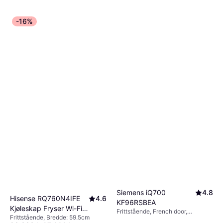
-16%
Siemens iQ700
4.8
Hisense RQ760N4IFE
4.6
KF96RSBEA
Kjøleskap Fryser Wi-Fi
Frittstående, French door,
Frittstående, Bredde: 59.5cm
72.5 cm
401L/171L, Bredde: 90.5cm