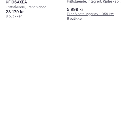
Frittstående, Integrert, Kjøleskap
KFI96AXEA
over fryser, 183L/63L, Bredde:
Frittstående, French door,
5 999 kr
54cm
28 179 kr
375L/199L, Bredde: 91cm
Eller 6 betalinger av 1 059 kr
*
8 butikker
6 butikker