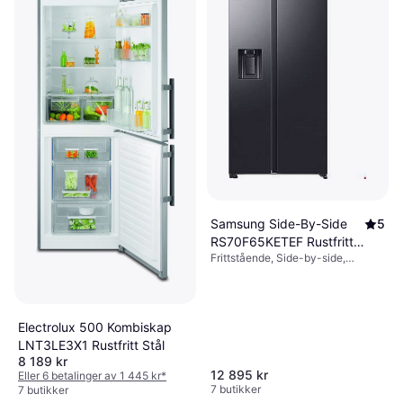
7 251 kr
193L/89L, Bredde: 60cm
Samsung
4.7
5 butikker
RB33B610EWW/EF
Frittstående, Kjøleskap over fryser,
5 495 kr
230L/114L, Bredde: 59.5cm
2 butikker
Samsung Side-By-Side
5
RS70F65KETEF Rustfritt
Frittstående, Side-by-side,
Stål
Bredde: 91.2cm
Electrolux 500 Kombiskap
LNT3LE3X1 Rustfritt Stål
8 189 kr
12 895 kr
Eller 6 betalinger av 1 445 kr
*
7 butikker
7 butikker