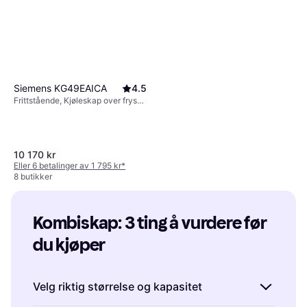
Siemens KG49EAICA
4.5
Frittstående, Kjøleskap over fryser,
302L/111L, Bredde: 70cm
10 170 kr
Eller 6 betalinger av 1 795 kr
*
8 butikker
Smeg FAB30LOR6
Kombiskap Oransje
Kombiskap: 3 ting å vurdere før 
Frittstående, Kjøleskap over fryser
19 995 kr
du kjøper
6 butikker
Velg riktig størrelse og kapasitet