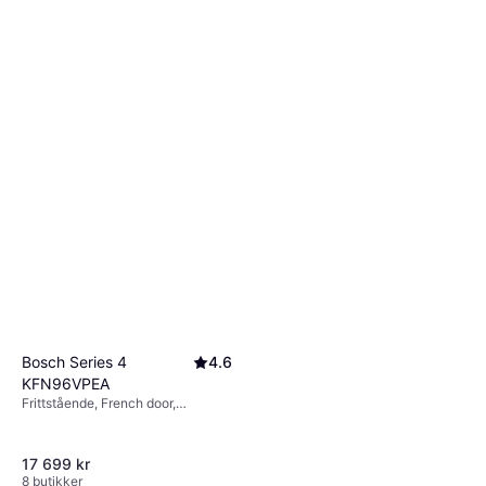
LG GBV21L0ESW Kjøleskap
Bunnfryser Klasse E
8 567 kr
Eller 3 betalinger av 2 951 kr
*
4 butikker
Bosch Series 4
4.6
KFN96VPEA
Frittstående, French door,
405L/200L, Bredde: 90.5cm
17 699 kr
8 butikker