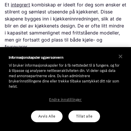
Et
integrert
kombiskap er ideelt for deg som ønsker et
stilrent og sømløst utseende på kjøkkenet. Disse
skapene bygges inn i kjøkkeninnredningen, slik at de
blir en del av kjøkkenets design. De er ofte litt mindre
i kapasitet sammenlignet med frittstående modeller,
men gir fortsatt god plass til både kjøle- og
frysevarer.
Informasjonskapsler og personvern
Side-by-side kombiskap for større lagringsplass
Vi bruker informasjonskapsler for å få nettstedet til å fungere, og for
å tilpasse og analysere nettleseraktiviteten din. Vi deler også data
Hvis du har behov for ekstra lagringsplass, kan et
med annonsepartnerne våre. Du kan administrere
brukerinnstillingene dine eller trekke tilbake samtykket ditt når som
side-by-side
kombiskap være et godt valg. Disse
helst.
skapene har kjøleskap og fryser ved siden av
hverandre, noe som gir enkel tilgang til alt du trenger.
Endre innstillinger
Side-by-side modeller har ofte ekstra funksjoner som
is- og vanndispenser, noe som kan være praktisk i
Avvis Alle
Tillat alle
hverdagen.