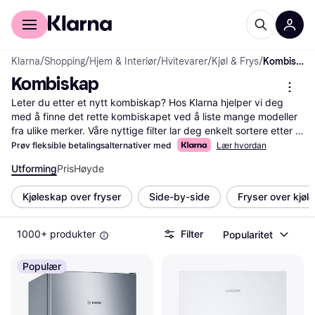
For kunder
For bedrifter
Klarna
/
Shopping
/
Hjem & Interiør
/
Hvitevarer
/
Kjøl & Frys
/
Kombiskap
Kombiskap
Leter du etter et nytt kombiskap? Hos Klarna hjelper vi deg 
med å finne det rette kombiskapet ved å liste mange modeller 
fra ulike merker. Våre nyttige filter lar deg enkelt sortere etter 
størrelse, energiklasse og pris. Dette gjør det lettere for deg å 
Prøv fleksible betalingsalternativer med
Lær hvordan
finne et kombiskap som passer dine behov og ditt budsjett. Du 
Utforming
Pris
Høyde
kan også lese brukeranmeldelser for å få innsikt i hva andre 
synes om de ulike produktene. Vi gir deg all nødvendig 
Kjøleskap over fryser
Side-by-side
Fryser over kjøl
informasjon på ett sted, slik at du kan ta en veloverveid 
beslutning. Start her for å finne ditt neste kombiskap og få 
mest mulig verdi for pengene.
Les mer om kombiskap her
1000+ produkter
Filter
Popularitet
Populær