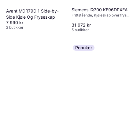
Siemens iQ700 KF96DPXEA
Avant MDR79DI1 Side-by-
Frittstående, Kjøleskap over fryser,
Side Kjøle Og Fryseskap
375L/199L, Bredde: 90.5cm
7 990 kr
31 972 kr
2 butikker
5 butikker
Populær