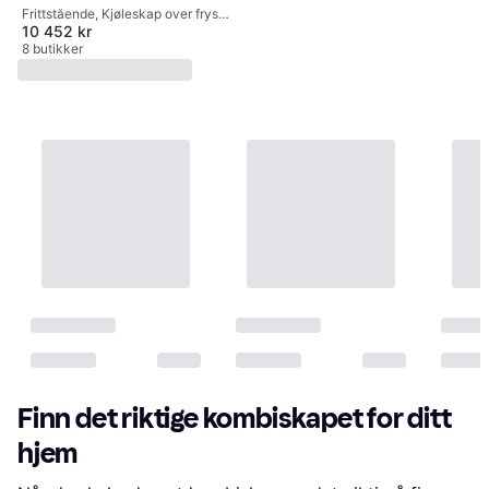
Frittstående, Kjøleskap over fryser,
10 452 kr
192L/87L, Bredde: 60cm
8 butikker
Finn det riktige kombiskapet for ditt
hjem