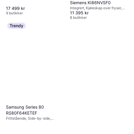
Siemens KI86NVSF0
Integrert, Kjøleskap over fryser,
17 499 kr
11 395 kr
187L/67L, Bredde: 54.1cm
9 butikker
8 butikker
Trendy
Samsung Series 80
RS80F64KETEF
Frittstående, Side-by-side,
420L/220L, Bredde: 72.6cm