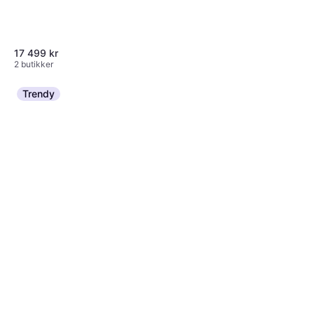
17 499 kr
2 butikker
Trendy
LG GBBSJ20DSW Netnet
Kjøleskap
12 393 kr
Eller 3 betalinger av 4 269 kr
*
2 butikker