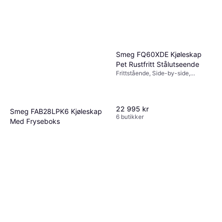
Smeg FQ60XDE Kjøleskap
Pet Rustfritt Stålutseende
Frittstående, Side-by-side,
Bredde: 90cm
22 995 kr
Smeg FAB28LPK6 Kjøleskap
6 butikker
Med Fryseboks
15 995 kr
6 butikker