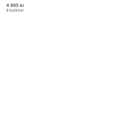
4 995 kr
8 butikker
Smeg FAB32LCR6
Kombiskap Creme
Bredde: 60cm
23 995 kr
6 butikker