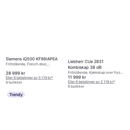
Siemens iQ500 KF96IAPEA
Liebherr CUe 2831
Frittstående, French door,
Kombiskap 38 dB
375L/199L, Bredde: 90.5cm
Frittstående, Kjøleskap over fryser,
28 999 kr
11 999 kr
Bredde: 55cm
Eller 6 betalinger av 5 119 kr
*
Eller 6 betalinger av 2 118 kr
*
6 butikker
6 butikker
Trendy