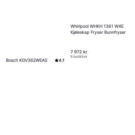
Whirlpool WHKH 1361 W4E
Kjøleskap Fryser Bunnfryser
7 972 kr
6 butikker
Bosch KGV362WEAS
4.1
Frittstående, Kjøleskap over fryser,
7 349 kr
214L/94L, Bredde: 60cm
6 butikker