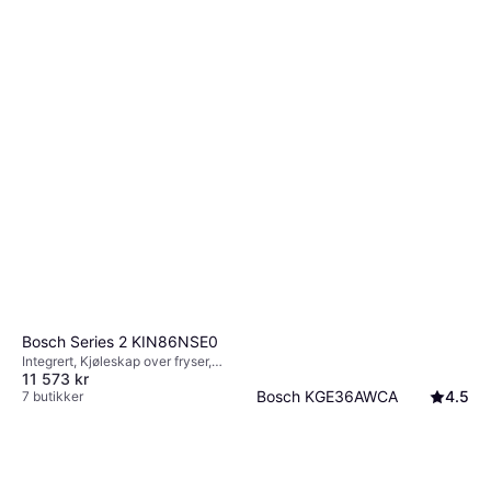
Bosch Series 2 KIN86NSE0
Integrert, Kjøleskap over fryser,
11 573 kr
184L/76L, Bredde: 54.1cm
Bosch KGE36AWCA
4.5
7 butikker
Frittstående, Kjøleskap over fryser,
9 999 kr
214L/94L, Bredde: 60cm
7 butikker