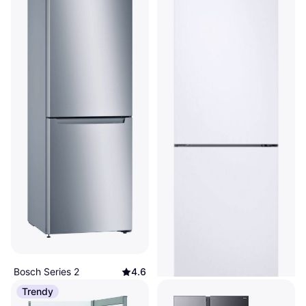
Bosch Series 2
4.6
KGN33NLEB
Trendy
Frittstående, Kjøleskap over fryser,