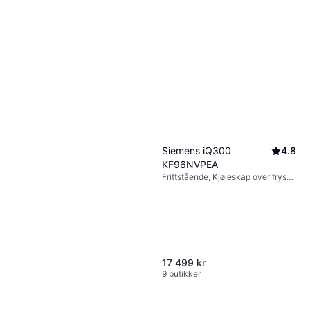
Siemens iQ300
4.8
KF96NVPEA
Frittstående, Kjøleskap over fryser,
405L/200L, Bredde: 90.5cm
17 499 kr
9 butikker