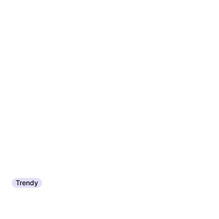
Trendy
Samsung
4.9
RB33B610ESA