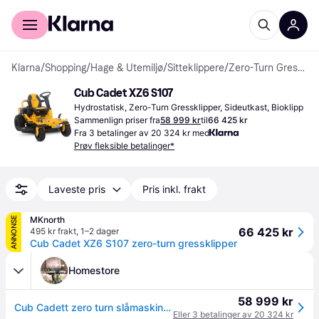
For kunder
For bedrifter
Klarna
/
Shopping
/
Hage & Utemiljø
/
Sitteklippere
/
Zero-Turn Gressklippere
Cub Cadet XZ6 S107
Hydrostatisk, Zero-Turn Gressklipper, Sideutkast, Bioklipp
Sammenlign priser fra
58 999 kr
til
66 425 kr
Fra 3 betalinger av 20 324 kr med
Prøv fleksible betalinger*
Laveste pris
Pris inkl. frakt
MKnorth
ANNONSE
66 425 kr
495 kr frakt
,
1–2 dager
Cub Cadet XZ6 S107 zero-turn gressklipper
Homestore
58 999 kr
Cub Cadett zero turn slåmaskin XZ6 S107
Eller 3 betalinger av 20 324 kr