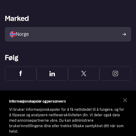
Butikksupport
Developers portal
Klarna-appen
Kredittavtale
Merchant portal
Driftsstatus
Marked
Utforsk butikker
Personverninnstillinger
Selg med Klarna
Plattformer og partnere
Norge
Følg
Informasjonskapsler og personvern
Vi bruker informasjonskapsler for å få nettstedet til å fungere, og for
å tilpasse og analysere nettleseraktiviteten din. Vi deler også data
med annonsepartnerne våre. Du kan administrere
brukerinnstillingene dine eller trekke tilbake samtykket ditt når som
helst.