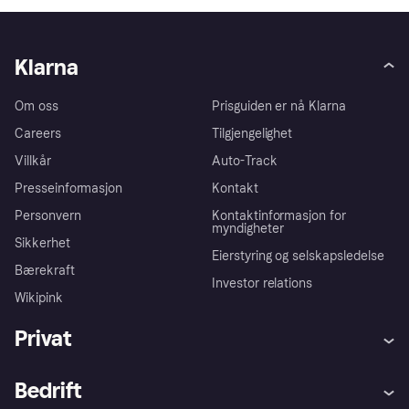
Klarna
Om oss
Prisguiden er nå Klarna
Careers
Tilgjengelighet
Villkår
Auto-Track
Presseinformasjon
Kontakt
Personvern
Kontaktinformasjon for
myndigheter
Sikkerhet
Eierstyring og selskapsledelse
Bærekraft
Investor relations
Wikipink
Privat
Hjelp
Kjøperbeskyttelse
Bedrift
Logg inn
Klager