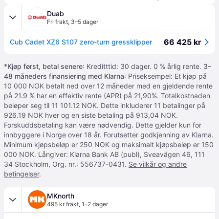
Duab
Fri frakt
,
3–5 dager
66 425 kr
Cub Cadet XZ6 S107 zero-turn gressklipper
*
Kjøp først, betal senere
: Kreditttid: 30 dager. 0 % årlig rente.
3–
48 måneders finansiering med Klarna
: Priseksempel: Et kjøp på
10 000 NOK betalt ned over 12 måneder med en gjeldende rente
på 21.9 % har en effektiv rente (APR) på 21,90%. Totalkostnaden
beløper seg til 11 101.12 NOK. Dette inkluderer 11 betalinger på
926.19 NOK hver og en siste betaling på 913,04 NOK.
Forskuddsbetaling kan være nødvendig. Dette gjelder kun for
innbyggere i Norge over 18 år. Forutsetter godkjenning av Klarna.
Minimum kjøpsbeløp er 250 NOK og maksimalt kjøpsbeløp er 150
000 NOK. Långiver: Klarna Bank AB (publ), Sveavägen 46, 111
34 Stockholm, Org. nr.: 556737-0431.
Se vilkår og andre
betingelser
.
MKnorth
495 kr frakt
,
1–2 dager