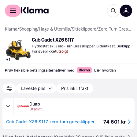
For kunder
For bedrifter
Klarna
/
Shopping
/
Hage & Utemiljø
/
Sitteklippere
/
Zero-Turn Gressklippere
Cub Cadet XZ6 S117
Hydrostatisk, Zero-Turn Gressklipper, Sideutkast, Bioklipp
For øyeblikket
utsolgt
+
1
Prøv fleksible betalingsalternativer med
Lær hvordan
Laveste pris
Pris inkl. frakt
Duab
Utsolgt
74 601 kr
Cub Cadet XZ6 S117 zero-turn gressklipper
*
Kjøp først, betal senere
: Kreditttid: 30 dager. 0 % årlig rente.
3–