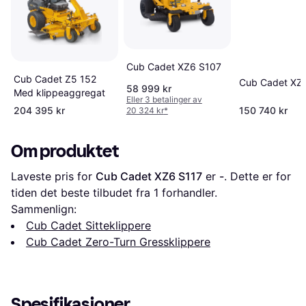
Cub Cadet XZ6 S107
Cub Cadet Z5 152
Cub Cadet XZ7
58 999 kr
Med klippeaggregat
Eller 3 betalinger av
204 395 kr
150 740 kr
20 324 kr
*
Om produktet
Laveste pris for 
Cub Cadet XZ6 S117
 er 
-
. Dette er for 
tiden det beste tilbudet fra 1 forhandler.
Sammenlign:
Cub Cadet Sitteklippere
Cub Cadet Zero-Turn Gressklippere
Spesifikasjoner