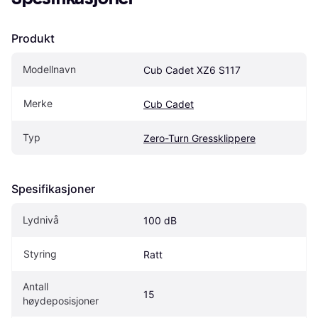
Produkt
Modellnavn
Cub Cadet XZ6 S117
Merke
Cub Cadet
Typ
Zero-Turn Gressklippere
Spesifikasjoner
Lydnivå
100 dB
Styring
Ratt
Antall 
15
høydeposisjoner