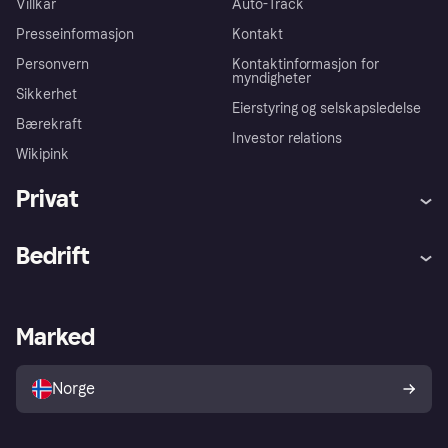
Villkår
Auto-Track
Presseinformasjon
Kontakt
Personvern
Kontaktinformasjon for
myndigheter
Sikkerhet
Eierstyring og selskapsledelse
Bærekraft
Investor relations
Wikipink
Privat
Hjelp
Kjøperbeskyttelse
Bedrift
Logg inn
Klager
Butikksupport
Developers portal
Klarna-appen
Kredittavtale
Merchant portal
Driftsstatus
Marked
Utforsk butikker
Personverninnstillinger
Selg med Klarna
Plattformer og partnere
Norge