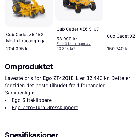
Cub Cadet XZ6 S107
Cub Cadet Z5 152
Cub Cadet XZ7
58 999 kr
Med klippeaggregat
Eller 3 betalinger av
204 395 kr
150 740 kr
20 324 kr
*
Om produktet
Laveste pris for 
Ego ZT4201E-L
 er 
82 443 kr
. Dette er 
for tiden det beste tilbudet fra 1 forhandler.
Sammenlign:
Ego Sitteklippere
Ego Zero-Turn Gressklippere
Spesifikasjoner