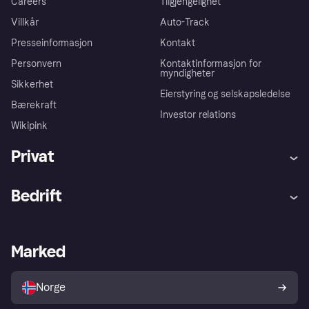
Careers
Tilgjengelighet
Villkår
Auto-Track
Presseinformasjon
Kontakt
Personvern
Kontaktinformasjon for
myndigheter
Sikkerhet
Eierstyring og selskapsledelse
Bærekraft
Investor relations
Wikipink
Privat
Hjelp
Kjøperbeskyttelse
Bedrift
Logg inn
Klager
Butikksupport
Developers portal
Klarna-appen
Kredittavtale
Merchant portal
Driftsstatus
Marked
Utforsk butikker
Personverninnstillinger
Selg med Klarna
Plattformer og partnere
Norge