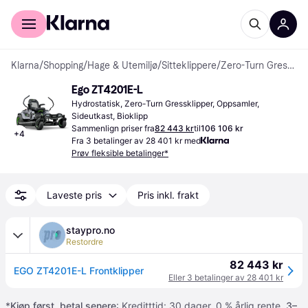
For kunder
For bedrifter
Klarna
/
Shopping
/
Hage & Utemiljø
/
Sitteklippere
/
Zero-Turn Gressklippere
Ego ZT4201E-L
Hydrostatisk, Zero-Turn Gressklipper, Oppsamler, 
Sideutkast, Bioklipp
Sammenlign priser fra
82 443 kr
til
106 106 kr
+
4
Fra 3 betalinger av 28 401 kr med
Prøv fleksible betalinger*
Laveste pris
Pris inkl. frakt
staypro.no
Restordre
82 443 kr
EGO ZT4201E-L Frontklipper
Eller 3 betalinger av 28 401 kr
*
Kjøp først, betal senere
: Kreditttid: 30 dager. 0 % årlig rente.
3–