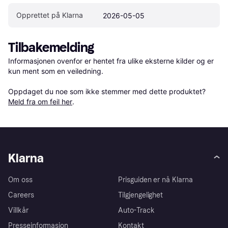
Opprettet på Klarna
2026-05-05
Tilbakemelding
Informasjonen ovenfor er hentet fra ulike eksterne kilder og er 
kun ment som en veiledning.

Oppdaget du noe som ikke stemmer med dette produktet? 
Meld fra om feil her
.
Klarna
Om oss
Prisguiden er nå Klarna
Careers
Tilgjengelighet
Villkår
Auto-Track
Presseinformasjon
Kontakt