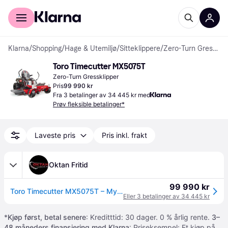
For kunder
For bedrifter
Klarna
/
Shopping
/
Hage & Utemiljø
/
Sitteklippere
/
Zero-Turn Gressklippere
Toro Timecutter MX5075T
Zero-Turn Gressklipper
Pris
99 990 kr
Fra 3 betalinger av 34 445 kr med
Prøv fleksible betalinger*
Laveste pris
Pris inkl. frakt
Oktan Fritid
99 990 kr
Toro Timecutter MX5075T – MyRide
Eller 3 betalinger av 34 445 kr
*
Kjøp først, betal senere
: Kreditttid: 30 dager. 0 % årlig rente.
3–
48 måneders finansiering med Klarna
: Priseksempel: Et kjøp på