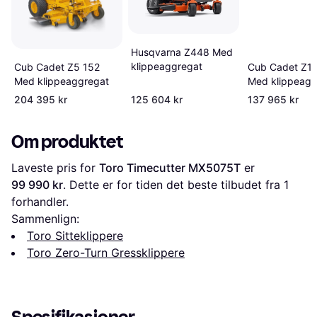
Husqvarna Z448 Med
klippeaggregat
Cub Cadet Z5 152
Cub Cadet Z1 
Med klippeaggregat
Med klippeagg
204 395 kr
125 604 kr
137 965 kr
Om produktet
Laveste pris for 
Toro Timecutter MX5075T
 er 
99 990 kr
. Dette er for tiden det beste tilbudet fra 1 
forhandler.
Sammenlign:
Toro Sitteklippere
Toro Zero-Turn Gressklippere