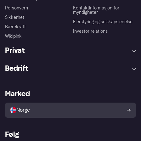
Personvern
Kontaktinformasjon for
myndigheter
Sikkerhet
Eierstyring og selskapsledelse
Bærekraft
Investor relations
Wikipink
Privat
Hjelp
Kjøperbeskyttelse
Bedrift
Logg inn
Klager
Butikksupport
Developers portal
Klarna-appen
Kredittavtale
Merchant portal
Driftsstatus
Marked
Utforsk butikker
Personverninnstillinger
Selg med Klarna
Plattformer og partnere
Norge
Følg