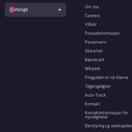
Om oss
Norge
Careers
Villkår
Presseinformasjon
Personvern
Sikkerhet
Bærekraft
Wikipink
Prisguiden er nå Klarna
Tilgjengelighet
Auto-Track
Kontakt
Kontaktinformasjon for
myndigheter
Eierstyring og selskapsle