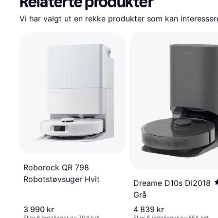
Relaterte produkter
Vi har valgt ut en rekke produkter som kan interesser
Roborock QR 798
Robotstøvsuger Hvit
Dreame D10s DI2018
Grå
3 990 kr
4 839 kr
Eller 6 betalinger av 704 kr
*
Eller 6 betalinger av 854 kr
*