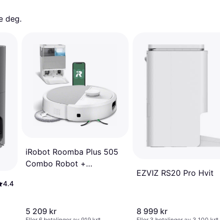
e deg. 
iRobot Roomba Plus 505
Combo Robot +
EZVIZ RS20 Pro Hvit
AutoWash Dock - Hvit
4.4
5 209 kr
8 999 kr
Eller 6 betalinger av 919 kr
*
Eller 3 betalinger av 3 100 kr
*