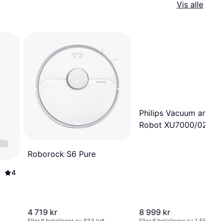
Vis alle
Philips Vacuum and 
Robot XU7000/02
Roborock S6 Pure
4
4 719 kr
8 999 kr
Eller 6 betalinger av 833 kr
*
Eller 6 betalinger av 1 588 kr
*