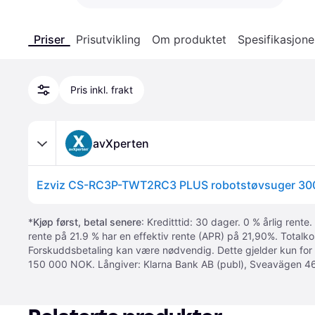
Priser
Prisutvikling
Om produktet
Spesifikasjone
Pris inkl. frakt
avXperten
Ezviz CS-RC3P-TWT2RC3 PLUS robotstøvsuger 30
*
Kjøp først, betal senere
: Kreditttid: 30 dager. 0 % årlig rente.
rente på 21.9 % har en effektiv rente (APR) på 21,90%. Totalk
Forskuddsbetaling kan være nødvendig. Dette gjelder kun for
150 000 NOK. Långiver: Klarna Bank AB (publ), Sveavägen 46