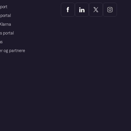
port
portal
Klarna
s portal
us
er og partnere