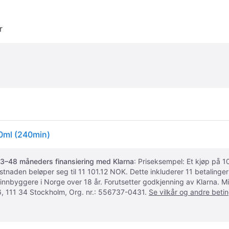
r
0ml (240min)
3–48 måneders finansiering med Klarna
: Priseksempel: Et kjøp på
ostnaden beløper seg til 11 101.12 NOK. Dette inkluderer 11 betalin
 innbyggere i Norge over 18 år. Forutsetter godkjenning av Klarna.
, 111 34 Stockholm, Org. nr.: 556737-0431.
Se vilkår og andre betin