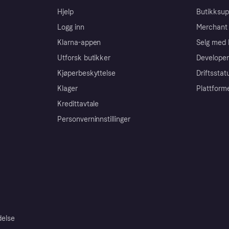
Hjelp
Butikksup
Logg inn
Merchant 
Klarna-appen
Selg med 
Utforsk butikker
Developer
Kjøperbeskyttelse
Driftsstat
Klager
Plattform
Kredittavtale
Personverninnstillinger
delse