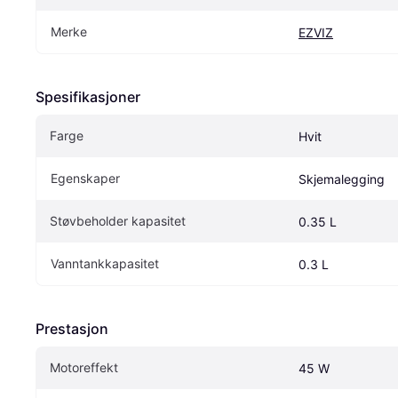
Merke
EZVIZ
Spesifikasjoner
Farge
Hvit
Egenskaper
Skjemalegging
Støvbeholder kapasitet
0.35 L
Vanntankkapasitet
0.3 L
Prestasjon
Motoreffekt
45 W