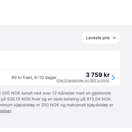
Laveste pris
3 759 kr
99 kr frakt
,
6–10 dager
Eller 6 betalinger av 663 kr/mnd.
 10 000 NOK betalt ned over 12 måneder med en gjeldende
ger på 926.19 NOK hver og en siste betaling på 913,04 NOK.
 Minimum kjøpsbeløp er 250 NOK og maksimalt kjøpsbeløp er
gelser
.