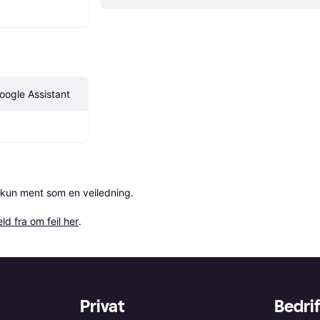
ogle Assistant
 kun ment som en veiledning.

ld fra om feil her
.
Privat
Bedrif