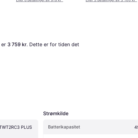
 er 
3 759 kr
. Dette er for tiden det 
Strømkilde
Batterikapasitet
TWT2RC3 PLUS 
4