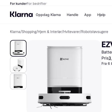
For kunder
For bedrifter
Oppdag Klarna
Handle
App
Hjelp
Klarna
/
Shopping
/
Hjem & Interiør
/
Hvitevarer
/
Robotstøvsugere
Betalingsm
Butikker
Betalingsme
Elkjøp
EZ
Betal nå
Bookin
Betal i 3 dele
Farmasi
Batte
Betal innen 
kicks.n
Finansiering
Norweg
Pris
3
Vipps
Fra 6 
Butikkovers