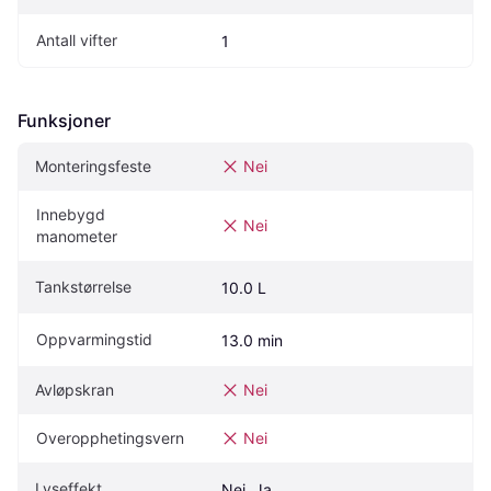
Antall vifter
1
Funksjoner
Monteringsfeste
Nei
Innebygd 
Nei
manometer
Tankstørrelse
10.0 L
Oppvarmingstid
13.0 min
Avløpskran
Nei
Overopphetingsvern
Nei
Lyseffekt
Nei, Ja