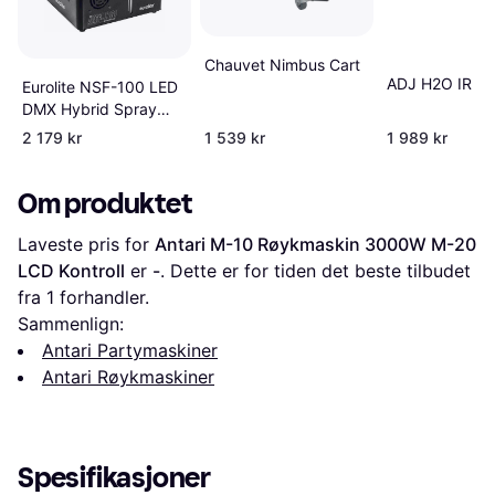
Chauvet Nimbus Cart
ADJ H2O IR
Eurolite NSF-100 LED
DMX Hybrid Spray
Fogger
2 179 kr
1 539 kr
1 989 kr
Om produktet
Laveste pris for 
Antari M-10 Røykmaskin 3000W M-20 
LCD Kontroll
 er 
-
. Dette er for tiden det beste tilbudet 
fra 1 forhandler.
Sammenlign:
Antari Partymaskiner
Antari Røykmaskiner
Spesifikasjoner