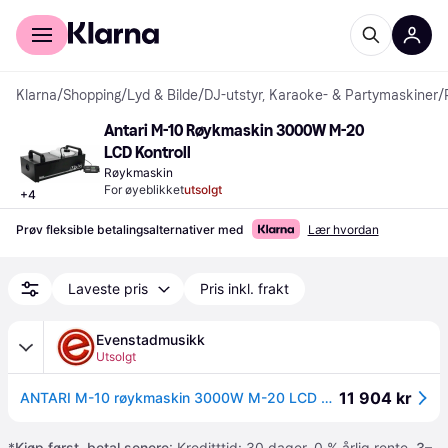
For kunder
For bedrifter
Klarna
/
Shopping
/
Lyd & Bilde
/
DJ-utstyr, Karaoke- & Partymaskiner
/
Antari M-10 Røykmaskin 3000W M-20 
LCD Kontroll
Røykmaskin
For øyeblikket
utsolgt
+
4
Prøv fleksible betalingsalternativer med
Lær hvordan
Laveste pris
Pris inkl. frakt
Evenstadmusikk
Utsolgt
11 904 kr
ANTARI M-10 røykmaskin 3000W M-20 LCD kontroll modul, DMX
*
Kjøp først, betal senere
: Kreditttid: 30 dager. 0 % årlig rente.
3–