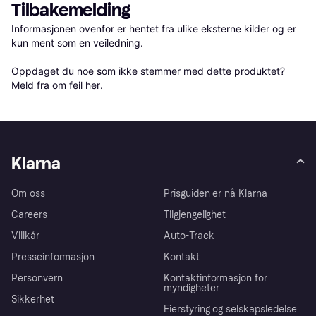
Tilbakemelding
Informasjonen ovenfor er hentet fra ulike eksterne kilder og er 
kun ment som en veiledning.

Oppdaget du noe som ikke stemmer med dette produktet? 
Meld fra om feil her
.
Klarna
Om oss
Prisguiden er nå Klarna
Careers
Tilgjengelighet
Villkår
Auto-Track
Presseinformasjon
Kontakt
Personvern
Kontaktinformasjon for
myndigheter
Sikkerhet
Eierstyring og selskapsledelse