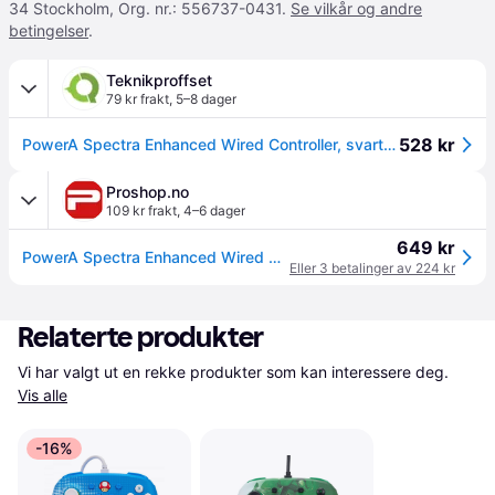
34 Stockholm, Org. nr.: 556737-0431.
Se vilkår og andre
betingelser
.
Teknikproffset
79 kr frakt
,
5–8 dager
528 kr
PowerA Spectra Enhanced Wired Controller, svart, Switch
Proshop.no
109 kr frakt
,
4–6 dager
649 kr
PowerA Spectra Enhanced Wired Controller for Nintendo Switch - Wired Controller - Nintendo Switch
Eller 3 betalinger av 224 kr
Relaterte produkter
Vi har valgt ut en rekke produkter som kan interessere deg. 
Vis alle
-16%