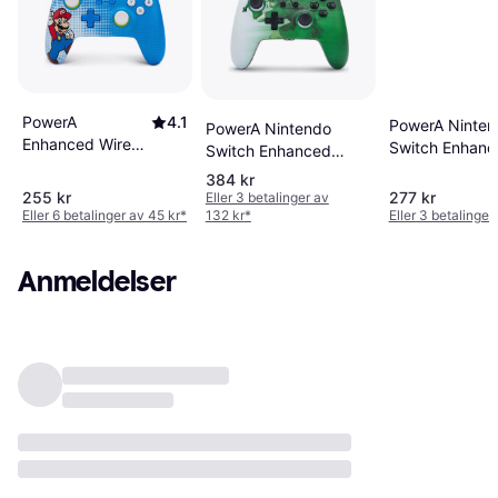
PowerA
4.1
PowerA Ninten
PowerA Nintendo
Enhanced Wired
Switch Enhanc
Switch Enhanced
Controller
Wired Controlle
Wired Controller -
384 kr
(Nintendo
Power-Up Mari
Heroic Link
255 kr
277 kr
Eller 3 betalinger av
Switch) - Mario
Eller 6 betalinger av 45 kr
*
132 kr
*
Eller 3 betalinger
Pop Art
Anmeldelser