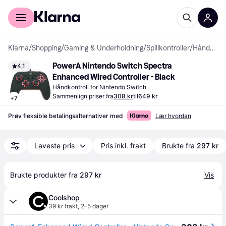
For kunder
For bedrifter
Klarna
/
Shopping
/
Gaming & Underholdning
/
Spillkontroller
/
Håndkontroller
PowerA Nintendo Switch Spectra 
4,1
Enhanced Wired Controller - Black
Håndkontroll for Nintendo Switch
Sammenlign priser fra
308 kr
til
649 kr
+
7
Prøv fleksible betalingsalternativer med
Lær hvordan
Laveste pris
Pris inkl. frakt
Brukte fra
297 kr
Brukte produkter fra 
297 kr
Vis
Coolshop
39 kr frakt
,
2–5 dager