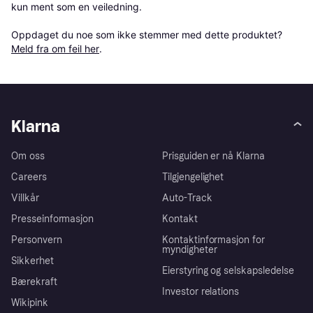
kun ment som en veiledning.

Oppdaget du noe som ikke stemmer med dette produktet? 
Meld fra om feil her
.
Klarna
Om oss
Prisguiden er nå Klarna
Careers
Tilgjengelighet
Villkår
Auto-Track
Presseinformasjon
Kontakt
Personvern
Kontaktinformasjon for
myndigheter
Sikkerhet
Eierstyring og selskapsledelse
Bærekraft
Investor relations
Wikipink