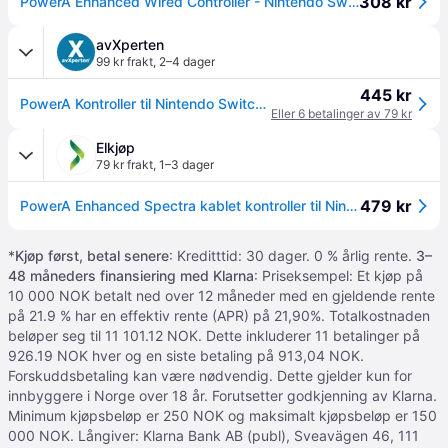
308 kr
PowerA Enhanced Wired Controller - Nintendo Switch Spectra - Black
avXperten
99 kr frakt
,
2–4 dager
445 kr
PowerA Kontroller til Nintendo Switch - Spectra
Eller 6 betalinger av 79 kr
Elkjøp
79 kr frakt
,
1–3 dager
479 kr
PowerA Enhanced Spectra kablet kontroller til Nintendo Switch (sort)
*
Kjøp først, betal senere
: Kreditttid: 30 dager. 0 % årlig rente.
3–
48 måneders finansiering med Klarna
: Priseksempel: Et kjøp på
10 000 NOK betalt ned over 12 måneder med en gjeldende rente
på 21.9 % har en effektiv rente (APR) på 21,90%. Totalkostnaden
beløper seg til 11 101.12 NOK. Dette inkluderer 11 betalinger på
926.19 NOK hver og en siste betaling på 913,04 NOK.
Forskuddsbetaling kan være nødvendig. Dette gjelder kun for
innbyggere i Norge over 18 år. Forutsetter godkjenning av Klarna.
Minimum kjøpsbeløp er 250 NOK og maksimalt kjøpsbeløp er 150
000 NOK. Långiver: Klarna Bank AB (publ), Sveavägen 46, 111