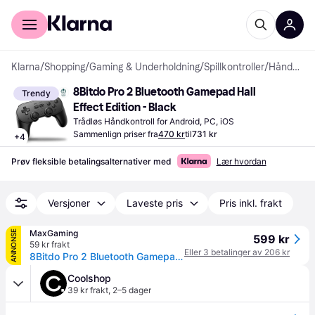
For kunder
For bedrifter
Klarna
/
Shopping
/
Gaming & Underholdning
/
Spillkontroller
/
Håndkontroller
8Bitdo Pro 2 Bluetooth Gamepad Hall 
Trendy
Effect Edition - Black
Trådløs Håndkontroll for Android, PC, iOS
Sammenlign priser fra
470 kr
til
731 kr
+
4
Prøv fleksible betalingsalternativer med
Lær hvordan
Versjoner
Laveste pris
Pris inkl. frakt
MaxGaming
ANNONSE
599 kr
59 kr frakt
Eller 3 betalinger av 206 kr
8Bitdo Pro 2 Bluetooth Gamepad Hall Effect Edition - Bluetooth Håndkontroller
Coolshop
39 kr frakt
,
2–5 dager