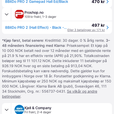
470 kr
8BitDo PRO 2 Gamepad Hall Ed/Black
Proshop.no
109 kr frakt
,
1–3 dager
497 kr
8BitDo PRO 2 (Hall Effect) - Black - Wireless Controller - Android
Eller 3 betalinger av 171 kr
*
Kjøp først, betal senere
: Kreditttid: 30 dager. 0 % årlig rente.
3–
48 måneders finansiering med Klarna
: Priseksempel: Et kjøp på
10 000 NOK betalt ned over 12 måneder med en gjeldende rente
på 21.9 % har en effektiv rente (APR) på 21,90%. Totalkostnaden
beløper seg til 11 101.12 NOK. Dette inkluderer 11 betalinger på
926.19 NOK hver og en siste betaling på 913,04 NOK.
Forskuddsbetaling kan være nødvendig. Dette gjelder kun for
innbyggere i Norge over 18 år. Forutsetter godkjenning av Klarna.
Minimum kjøpsbeløp er 250 NOK og maksimalt kjøpsbeløp er 150
000 NOK. Långiver: Klarna Bank AB (publ), Sveavägen 46, 111
34 Stockholm, Org. nr.: 556737-0431.
Se vilkår og andre
betingelser
.
Kjell & Company
Fri frakt
,
2–4 dager