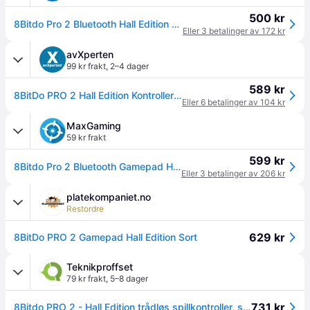
500 kr
8Bitdo Pro 2 Bluetooth Hall Edition Håndkontroller Svart
Eller 3 betalinger av 172 kr
avXperten
99 kr frakt
,
2–4 dager
589 kr
8BitDo PRO 2 Hall Edition Kontroller - Svart (Nintendo Switch, PC, Android)
Eller 6 betalinger av 104 kr
MaxGaming
59 kr frakt
599 kr
8Bitdo Pro 2 Bluetooth Gamepad Hall Effect Edition - Bluetooth Håndkontroller
Eller 3 betalinger av 206 kr
platekompaniet.no
Restordre
629 kr
8BitDo PRO 2 Gamepad Hall Edition Sort
Teknikproffset
79 kr frakt
,
5–8 dager
731 kr
8Bitdo PRO 2 - Hall Edition trådløs spillkontroller, svart, Switch / PC / Android