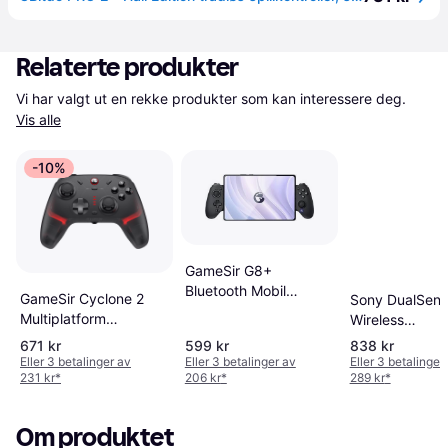
Relaterte produkter
Vi har valgt ut en rekke produkter som kan interessere deg. 
Vis alle
-10%
GameSir G8+
Bluetooth Mobil
GameSir Cyclone 2
Sony DualSen
Spillkontroller
Multiplatform
Wireless
Controller Black
Controller -
671 kr
599 kr
838 kr
Chroma Pearl
Eller 3 betalinger av
Eller 3 betalinger av
Eller 3 betalinger
231 kr
*
206 kr
*
289 kr
*
Om produktet