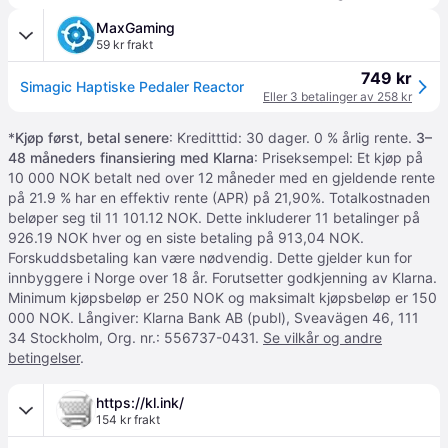
MaxGaming
59 kr frakt
749 kr
Simagic Haptiske Pedaler Reactor
Eller 3 betalinger av 258 kr
*
Kjøp først, betal senere
: Kreditttid: 30 dager. 0 % årlig rente.
3–
48 måneders finansiering med Klarna
: Priseksempel: Et kjøp på
10 000 NOK betalt ned over 12 måneder med en gjeldende rente
på 21.9 % har en effektiv rente (APR) på 21,90%. Totalkostnaden
beløper seg til 11 101.12 NOK. Dette inkluderer 11 betalinger på
926.19 NOK hver og en siste betaling på 913,04 NOK.
Forskuddsbetaling kan være nødvendig. Dette gjelder kun for
innbyggere i Norge over 18 år. Forutsetter godkjenning av Klarna.
Minimum kjøpsbeløp er 250 NOK og maksimalt kjøpsbeløp er 150
000 NOK. Långiver: Klarna Bank AB (publ), Sveavägen 46, 111
34 Stockholm, Org. nr.: 556737-0431.
Se vilkår og andre
betingelser
.
https://kl.ink/
154 kr frakt