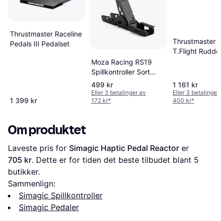
Thrustmaster Raceline
Thrustmaster
Pedals III Pedalset
T.Flight Rudde
Pedals for
Moza Racing RS19
(PC/PS4)
Spillkontroller Sort
Pedaler
499 kr
1 161 kr
Eller 3 betalinger av
Eller 3 betalinger
1 399 kr
172 kr
*
400 kr
*
Om produktet
Laveste pris for 
Simagic Haptic Pedal Reactor
 er 
705 kr
. Dette er for tiden det beste tilbudet blant 
5
butikker.
Sammenlign:
Simagic Spillkontroller
Simagic Pedaler