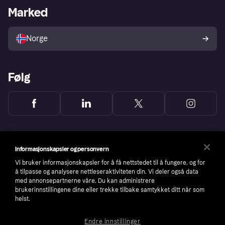
Merchant portal
Driftsstatus
Marked
Utforsk butikker
Personverninnstillinger
Selg med Klarna
Plattformer og partnere
Norge
Følg
Informasjonskapsler og personvern
Vi bruker informasjonskapsler for å få nettstedet til å fungere, og for
å tilpasse og analysere nettleseraktiviteten din. Vi deler også data
med annonsepartnerne våre. Du kan administrere
brukerinnstillingene dine eller trekke tilbake samtykket ditt når som
helst.
Endre innstillinger