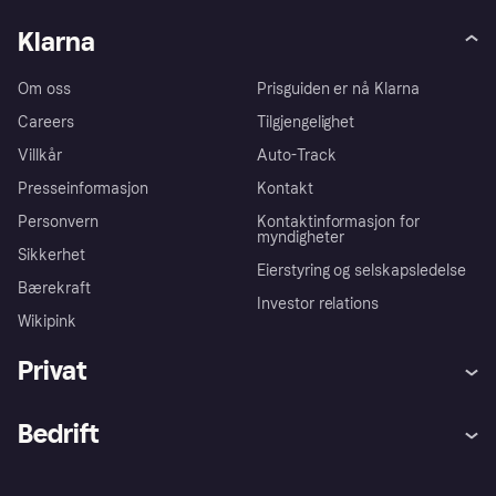
Klarna
Om oss
Prisguiden er nå Klarna
Careers
Tilgjengelighet
Villkår
Auto-Track
Presseinformasjon
Kontakt
Personvern
Kontaktinformasjon for
myndigheter
Sikkerhet
Eierstyring og selskapsledelse
Bærekraft
Investor relations
Wikipink
Privat
Hjelp
Kjøperbeskyttelse
Bedrift
Logg inn
Klager
Butikksupport
Developers portal
Klarna-appen
Kredittavtale