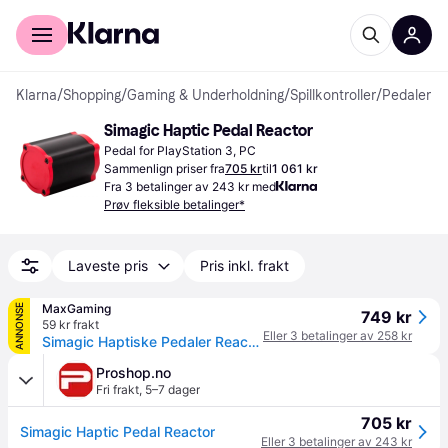
For kunder
For bedrifter
Klarna
/
Shopping
/
Gaming & Underholdning
/
Spillkontroller
/
Pedaler
Simagic Haptic Pedal Reactor
Pedal for PlayStation 3, PC
Sammenlign priser fra
705 kr
til
1 061 kr
Fra 3 betalinger av 243 kr med
Prøv fleksible betalinger*
Laveste pris
Pris inkl. frakt
MaxGaming
ANNONSE
749 kr
59 kr frakt
Eller 3 betalinger av 258 kr
Simagic Haptiske Pedaler Reactor
Proshop.no
Fri frakt
,
5–7 dager
705 kr
Simagic Haptic Pedal Reactor
Eller 3 betalinger av 243 kr