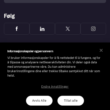
Følg
Informasjonskapsler og personvern
Vi bruker informasjonskapsler for å få nettstedet til å fungere, og for
å tilpasse og analysere nettleseraktiviteten din. Vi deler også data
med annonsepartnerne våre. Du kan administrere
brukerinnstillingene dine eller trekke tilbake samtykket ditt når som
helst.
Endre innstillinger
Copyright © 2005-2026 Klarna Bank AB (publ). Headquarters: Stockholm, Sweden. All
rights reserved. Klarna Bank AB (publ). Sveavägen 46, 111 34 Stockholm. Organization
number: 556737-0431
Avvis Alle
Tillat alle
Cookies
Klarna.com