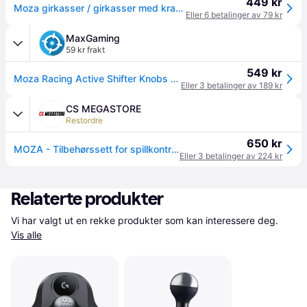
449 kr
Moza girkasser / girkasser med krafttilbakemelding / sim racing girkasser
Eller 6 betalinger av 79 kr
MaxGaming
59 kr frakt
549 kr
Moza Racing Active Shifter Knobs - Girspak
Eller 3 betalinger av 189 kr
CS MEGASTORE
Restordre
650 kr
MOZA - Tilbehørssett for spillkontroll - active
Eller 3 betalinger av 224 kr
Relaterte produkter
Vi har valgt ut en rekke produkter som kan interessere deg. 
Vis alle