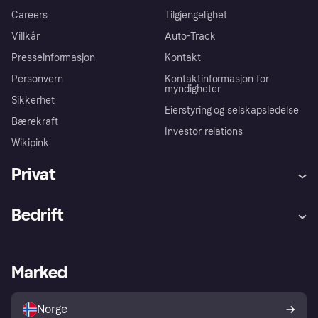
Careers
Tilgjengelighet
Villkår
Auto-Track
Presseinformasjon
Kontakt
Personvern
Kontaktinformasjon for
myndigheter
Sikkerhet
Eierstyring og selskapsledelse
Bærekraft
Investor relations
Wikipink
Privat
Hjelp
Kjøperbeskyttelse
Bedrift
Logg inn
Klager
Butikksupport
Developers portal
Klarna-appen
Kredittavtale
Merchant portal
Driftsstatus
Marked
Utforsk butikker
Personverninnstillinger
Selg med Klarna
Plattformer og partnere
Norge