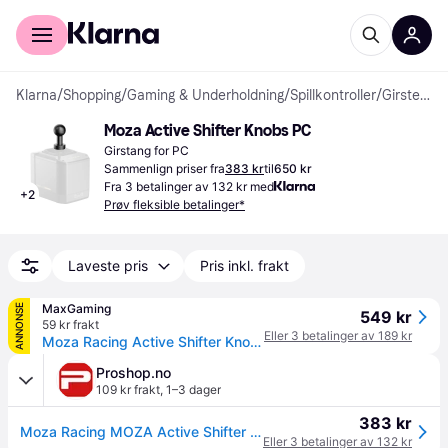
For kunder
For bedrifter
Klarna
/
Shopping
/
Gaming & Underholdning
/
Spillkontroller
/
Girstenger
Moza Active Shifter Knobs PC
Girstang for PC
Sammenlign priser fra
383 kr
til
650 kr
Fra 3 betalinger av 132 kr med
+
2
Prøv fleksible betalinger*
Laveste pris
Pris inkl. frakt
MaxGaming
ANNONSE
549 kr
59 kr frakt
Eller 3 betalinger av 189 kr
Moza Racing Active Shifter Knobs - Girspak
Proshop.no
109 kr frakt
,
1–3 dager
383 kr
Moza Racing MOZA Active Shifter Knobs
Eller 3 betalinger av 132 kr