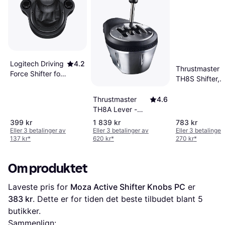
Logitech Driving
4.2
Thrustmaster
Force Shifter for
TH8S Shifter,
G923, G29 and
Racingratt, Sor
G920
Rød, 130 mm,
Thrustmaster
4.6
220 mm, 240
TH8A Lever -
mm, 600 g
Black/Silver
399 kr
1 839 kr
783 kr
Eller 3 betalinger av
Eller 3 betalinger av
Eller 3 betalinger
137 kr
*
620 kr
*
270 kr
*
Om produktet
Laveste pris for 
Moza Active Shifter Knobs PC
 er 
383 kr
. Dette er for tiden det beste tilbudet blant 
5
butikker.
Sammenlign: