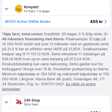
Komplett
Fri frakt
,
1–5 dager
405 kr
MOZA Active Shifter Knobs
*
Kjøp først, betal senere
: Kreditttid: 30 dager. 0 % årlig rente.
3–
48 måneders finansiering med Klarna
: Priseksempel: Et kjøp på
10 000 NOK betalt ned over 12 måneder med en gjeldende rente
på 21.9 % har en effektiv rente (APR) på 21,90%. Totalkostnaden
beløper seg til 11 101.12 NOK. Dette inkluderer 11 betalinger på
926.19 NOK hver og en siste betaling på 913,04 NOK.
Forskuddsbetaling kan være nødvendig. Dette gjelder kun for
innbyggere i Norge over 18 år. Forutsetter godkjenning av Klarna.
Minimum kjøpsbeløp er 250 NOK og maksimalt kjøpsbeløp er 150
000 NOK. Långiver: Klarna Bank AB (publ), Sveavägen 46, 111
34 Stockholm, Org. nr.: 556737-0431.
Se vilkår og andre
betingelser
.
24h Shop
59 kr frakt