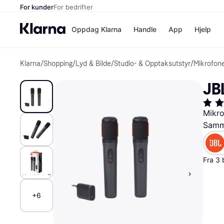
For kunder
For bedrifter
Oppdag Klarna
Handle
App
Hjelp
Klarna
/
Shopping
/
Lyd & Bilde
/
Studio- & Opptaksutstyr
/
Mikrofon
Betalingsm
Butikker
Betalingsme
Elkjøp
JB
Betal nå
Bookin
Betal i 3 dele
Farmasi
Betal innen 
kicks.n
Mikr
Finansiering
Norweg
Samme
Vipps
Butikkovers
Fra 3 
+6