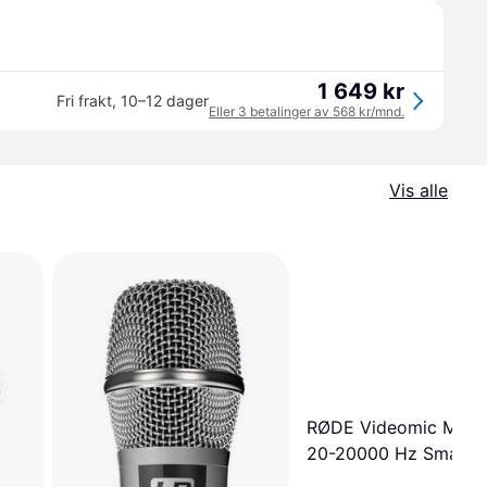
1 649 kr
Fri frakt
,
10–12 dager
Eller 3 betalinger av 568 kr/mnd.
Vis alle
RØDE Videomic Me-
20-20000 Hz Smartp