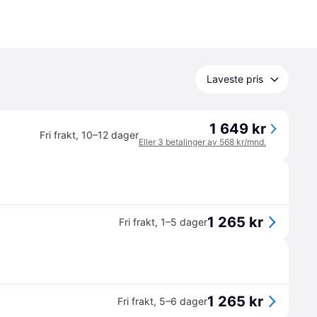
Laveste pris
1 649 kr
Fri frakt
,
10–12 dager
Eller 3 betalinger av 568 kr/mnd.
1 265 kr
Fri frakt
,
1–5 dager
1 265 kr
Fri frakt
,
5–6 dager