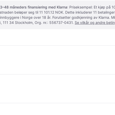
3–48 måneders finansiering med Klarna
: Priseksempel: Et kjøp på
ostnaden beløper seg til 11 101.12 NOK. Dette inkluderer 11 betalin
 innbyggere i Norge over 18 år. Forutsetter godkjenning av Klarna.
, 111 34 Stockholm, Org. nr.: 556737-0431.
Se vilkår og andre betin