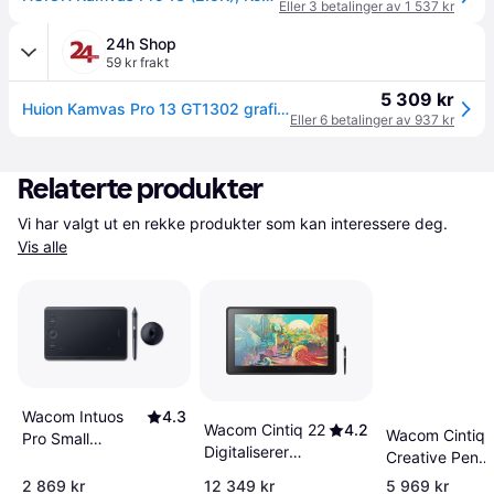
Eller 3 betalinger av 1 537 kr
24h Shop
59 kr frakt
5 309 kr
Huion Kamvas Pro 13 GT1302 grafikkbrett (2,5K)
Eller 6 betalinger av 937 kr
Relaterte produkter
Vi har valgt ut en rekke produkter som kan interessere deg. 
Vis alle
Wacom Intuos
4.3
Wacom Cintiq 22
4.2
Wacom Cintiq 
Pro Small
Digitaliserer
Creative Pen
Digitaliserer
DTK2260K0A
Display
Bluetooth USB
2 869 kr
12 349 kr
5 969 kr