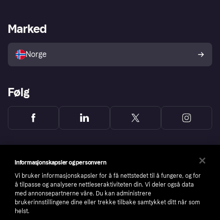
Butikksupport
Developers portal
Klarna-appen
Kredittavtale
Merchant portal
Driftsstatus
Marked
Utforsk butikker
Personverninnstillinger
Selg med Klarna
Plattformer og partnere
Norge
Følg
Informasjonskapsler og personvern
Vi bruker informasjonskapsler for å få nettstedet til å fungere, og for
å tilpasse og analysere nettleseraktiviteten din. Vi deler også data
med annonsepartnerne våre. Du kan administrere
brukerinnstillingene dine eller trekke tilbake samtykket ditt når som
helst.