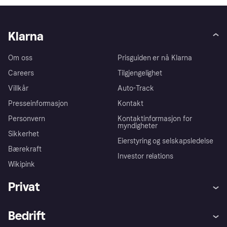
Klarna
Om oss
Prisguiden er nå Klarna
Careers
Tilgjengelighet
Villkår
Auto-Track
Presseinformasjon
Kontakt
Personvern
Kontaktinformasjon for
myndigheter
Sikkerhet
Eierstyring og selskapsledelse
Bærekraft
Investor relations
Wikipink
Privat
Hjelp
Kjøperbeskyttelse
Bedrift
Logg inn
Klager