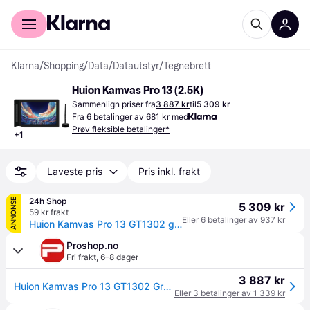
For kunder
For bedrifter
Klarna
/
Shopping
/
Data
/
Datautstyr
/
Tegnebrett
Huion Kamvas Pro 13 (2.5K)
Sammenlign priser fra
3 887 kr
til
5 309 kr
Fra 6 betalinger av 681 kr med
Prøv fleksible betalinger*
+
1
Laveste pris
Pris inkl. frakt
24h Shop
ANNONSE
5 309 kr
59 kr frakt
Eller 6 betalinger av 937 kr
Huion Kamvas Pro 13 GT1302 grafikkbrett (2,5K)
Proshop.no
Fri frakt
,
6–8 dager
3 887 kr
Huion Kamvas Pro 13 GT1302 Graphics Tablet 2.5K
Eller 3 betalinger av 1 339 kr