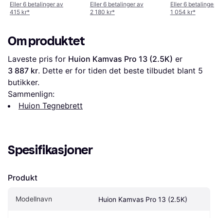
Eller 6 betalinger av
Eller 6 betalinger av
Eller 6 betalinger
2.0
415 kr
*
2 180 kr
*
1 054 kr
*
Om produktet
Laveste pris for 
Huion Kamvas Pro 13 (2.5K)
 er 
3 887 kr
. Dette er for tiden det beste tilbudet blant 
5
butikker.
Sammenlign:
Huion Tegnebrett
Spesifikasjoner
Produkt
Modellnavn
Huion Kamvas Pro 13 (2.5K)