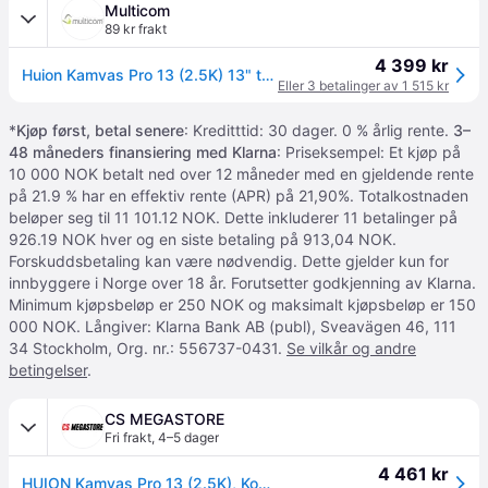
Multicom
89 kr frakt
4 399 kr
Huion Kamvas Pro 13 (2.5K) 13" tegnebrett med IPS-skjerm (GT1302)
Eller 3 betalinger av 1 515 kr
*
Kjøp først, betal senere
: Kreditttid: 30 dager. 0 % årlig rente.
3–
48 måneders finansiering med Klarna
: Priseksempel: Et kjøp på
10 000 NOK betalt ned over 12 måneder med en gjeldende rente
på 21.9 % har en effektiv rente (APR) på 21,90%. Totalkostnaden
beløper seg til 11 101.12 NOK. Dette inkluderer 11 betalinger på
926.19 NOK hver og en siste betaling på 913,04 NOK.
Forskuddsbetaling kan være nødvendig. Dette gjelder kun for
innbyggere i Norge over 18 år. Forutsetter godkjenning av Klarna.
Minimum kjøpsbeløp er 250 NOK og maksimalt kjøpsbeløp er 150
000 NOK. Långiver: Klarna Bank AB (publ), Sveavägen 46, 111
34 Stockholm, Org. nr.: 556737-0431.
Se vilkår og andre
betingelser
.
CS MEGASTORE
Fri frakt
,
4–5 dager
4 461 kr
HUION Kamvas Pro 13 (2.5K), Koblet med ledninger (ikke trådløs), 5080 Ipi, 286,5 x 179 mm, USB, 1 cm, 33,8 cm (13.3)