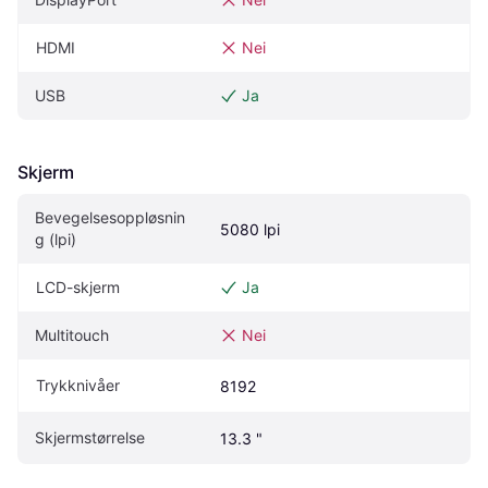
HDMI
Nei
USB
Ja
Skjerm
Bevegelsesoppløsnin
5080 lpi
g (lpi)
LCD-skjerm
Ja
Multitouch
Nei
Trykknivåer
8192
Skjermstørrelse
13.3 "