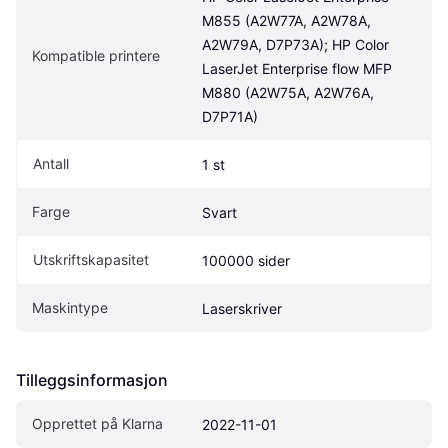
M855 (A2W77A, A2W78A, 
A2W79A, D7P73A); HP Color 
Kompatible printere
LaserJet Enterprise flow MFP 
M880 (A2W75A, A2W76A, 
D7P71A)
Antall
1 st
Farge
Svart
Utskriftskapasitet
100000 sider
Maskintype
Laserskriver
Tilleggsinformasjon
Opprettet på Klarna
2022-11-01