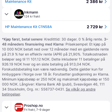
2 386 kr
Maintenance Kit
Inkmann
124 kr frakt
2 729 kr
HP Maintenance Kit C1N58A
*
Kjøp først, betal senere
: Kreditttid: 30 dager. 0 % årlig rente.
3–
48 måneders finansiering med Klarna
: Priseksempel: Et kjøp på
10 000 NOK betalt ned over 12 måneder med en gjeldende rente
på 21.9 % har en effektiv rente (APR) på 21,90%. Totalkostnaden
beløper seg til 11 101.12 NOK. Dette inkluderer 11 betalinger på
926.19 NOK hver og en siste betaling på 913,04 NOK.
Forskuddsbetaling kan være nødvendig. Dette gjelder kun for
innbyggere i Norge over 18 år. Forutsetter godkjenning av Klarna.
Minimum kjøpsbeløp er 250 NOK og maksimalt kjøpsbeløp er 150
000 NOK. Långiver: Klarna Bank AB (publ), Sveavägen 46, 111
34 Stockholm, Org. nr.: 556737-0431.
Se vilkår og andre
betingelser
.
Proshop.no
Fri frakt
,
7–9 dager