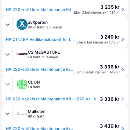
3 235 kr
HP 220-volt User Maintenance Kit
Eller 3 betalinger av 1 114 kr
avXperten
99 kr frakt
,
3–5 dager
3 249 kr
HP C1N58A Vedlikeholdssett for LaserJet Enterprise M880/M855 MFP
Eller 6 betalinger av 573 kr
CS MEGASTORE
Fri frakt
,
2–3 dager
3 336 kr
HP 220-volt User Maintenance Kit - (220 V) - varmebehandlersett for skrivervedlikehold - for Color LaserJet Managed Flow MFP M880 LaserJet Enterprise Flow MFP M880
Eller 3 betalinger av 1 149 kr
CDON
Fri frakt
3 336 kr
HP 220-volt User Maintenance Kit - (220 V) - varmebehandlersett for skrivervedlikehold - for Color LaserJet Managed Flow MFP M880; LaserJet Enterpr...
Multicom
89 kr frakt
3 439 kr
HP 220-volt User Maintenance Kit - varmebehandlersett for skrivervedlikehold (C1N58A)