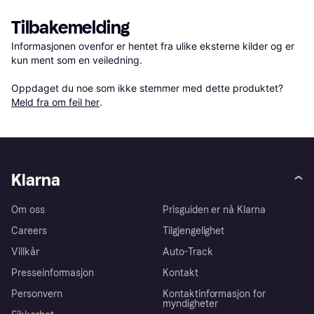
Tilbakemelding
Informasjonen ovenfor er hentet fra ulike eksterne kilder og er 
kun ment som en veiledning.

Oppdaget du noe som ikke stemmer med dette produktet? 
Meld fra om feil her
.
Klarna
Om oss
Prisguiden er nå Klarna
Careers
Tilgjengelighet
Villkår
Auto-Track
Presseinformasjon
Kontakt
Personvern
Kontaktinformasjon for
myndigheter