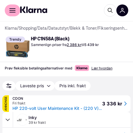
For kunder
For bedrifter
Klarna
/
Shopping
/
Data
/
Datautstyr
/
Blekk & Toner
/
Fikseringsenheter
HP C1N58A (Black)
Trendy
Sammenlign priser fra
2 386 kr
til
5 439 kr
Prøv fleksible betalingsalternativer med
Lær hvordan
Laveste pris
Pris inkl. frakt
CDON
ANNONSE
3 336 kr
Fri frakt
HP 220-volt User Maintenance Kit - (220 V) - varmebehandlersett for skrivervedlikehold - for Color LaserJet Managed Flow MFP M880; LaserJet Enterpr...
Inky
39 kr frakt