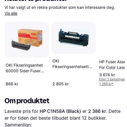
Vi har valgt ut en rekke produkter som kan interessere deg. 
Vis alle
OKI
HP Fuser Asse
OKI Fikseringsenhet
Fikseringsenhetsett
For Color Laser
60000 Sider Fuser
Fuser Unit 45531113
5550
3 674 kr
Unit
Eller 3 betalinger
866 kr
2 805 kr
1 266 kr
*
Om produktet
Laveste pris for 
HP C1N58A (Black)
 er 
2 386 kr
. Dette 
er for tiden det beste tilbudet blant 
12
 butikker.
Sammenlign: