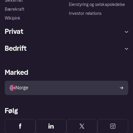
Sikkerhet
Eierstyring og selskapsledelse
Bærekraft
Investor relations
Wikipink
Privat
Hjelp
Kjøperbeskyttelse
Bedrift
Logg inn
Klager
Butikksupport
Developers portal
Klarna-appen
Kredittavtale
Merchant portal
Driftsstatus
Marked
Utforsk butikker
Personverninnstillinger
Selg med Klarna
Plattformer og partnere
Norge
Følg