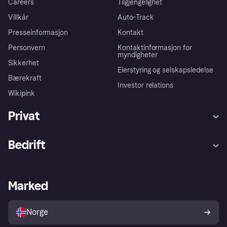
Careers
Tilgjengelighet
Villkår
Auto-Track
Presseinformasjon
Kontakt
Personvern
Kontaktinformasjon for
myndigheter
Sikkerhet
Eierstyring og selskapsledelse
Bærekraft
Investor relations
Wikipink
Privat
Hjelp
Kjøperbeskyttelse
Bedrift
Logg inn
Klager
Butikksupport
Developers portal
Klarna-appen
Kredittavtale
Merchant portal
Driftsstatus
Marked
Utforsk butikker
Personverninnstillinger
Selg med Klarna
Plattformer og partnere
Norge