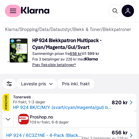
For kunder
For bedrifter
Klarna
/
Shopping
/
Data
/
Datautstyr
/
Blekk & Toner
/
Blekkpatroner
HP 924 Blekkpatron Multipack - 
Cyan/Magenta/Gul/Svart
Sammenlign priser fra
656 kr
til
1 599 kr
Fra 3 betalinger av 226 kr med
Prøv fleksible betalinger*
Laveste pris
Pris inkl. frakt
Tonerweb
ANNONSE
820 kr
Fri frakt
,
1–3 dager
HP 924 BK/C/M/Y (svart/cyan/magenta/gul) blekkpatron 4-pakk 1 x 500 sider / 3 x 400 sider
Proshop.no
109 kr frakt
,
6–8 dager
656 kr
HP 924 / 6C3Z1NE - 4-Pack (Black Yellow Cyan Magenta) Ink
Eller 3 betalinger av 226 kr