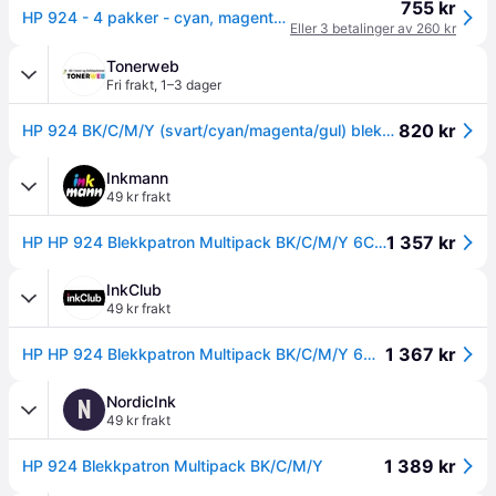
755 kr
HP 924 - 4 pakker - cyan, magenta, gul, svart - original - blekkpatron
Eller 3 betalinger av 260 kr
Tonerweb
Fri frakt
,
1–3 dager
820 kr
HP 924 BK/C/M/Y (svart/cyan/magenta/gul) blekkpatron 4-pakk 1 x 500 sider / 3 x 400 sider
Inkmann
49 kr frakt
1 357 kr
HP HP 924 Blekkpatron Multipack BK/C/M/Y 6C3Z1NE
InkClub
49 kr frakt
1 367 kr
HP HP 924 Blekkpatron Multipack BK/C/M/Y 6C3Z1NE Tilsvarer: N/A
NordicInk
N
49 kr frakt
1 389 kr
HP 924 Blekkpatron Multipack BK/C/M/Y