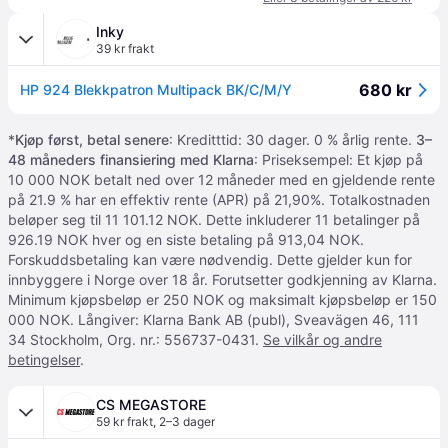
Inky
39 kr frakt
680 kr
HP 924 Blekkpatron Multipack BK/C/M/Y
*
Kjøp først, betal senere
: Kreditttid: 30 dager. 0 % årlig rente.
3–
48 måneders finansiering med Klarna
: Priseksempel: Et kjøp på
10 000 NOK betalt ned over 12 måneder med en gjeldende rente
på 21.9 % har en effektiv rente (APR) på 21,90%. Totalkostnaden
beløper seg til 11 101.12 NOK. Dette inkluderer 11 betalinger på
926.19 NOK hver og en siste betaling på 913,04 NOK.
Forskuddsbetaling kan være nødvendig. Dette gjelder kun for
innbyggere i Norge over 18 år. Forutsetter godkjenning av Klarna.
Minimum kjøpsbeløp er 250 NOK og maksimalt kjøpsbeløp er 150
000 NOK. Långiver: Klarna Bank AB (publ), Sveavägen 46, 111
34 Stockholm, Org. nr.: 556737-0431.
Se vilkår og andre
betingelser
.
CS MEGASTORE
59 kr frakt
,
2–3 dager