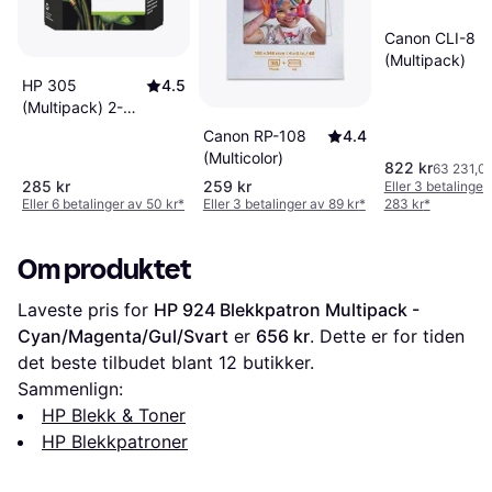
Canon CLI-8
(Multipack)
HP 305
4.5
(Multipack) 2-
Pack
Canon RP-108
4.4
(Multicolor)
822 kr
63 231,00
285 kr
259 kr
Eller 3 betalinger
Eller 6 betalinger av 50 kr
*
Eller 3 betalinger av 89 kr
*
283 kr
*
Om produktet
Laveste pris for 
HP 924 Blekkpatron Multipack - 
Cyan/Magenta/Gul/Svart
 er 
656 kr
. Dette er for tiden 
det beste tilbudet blant 
12
 butikker.
Sammenlign:
HP Blekk & Toner
HP Blekkpatroner