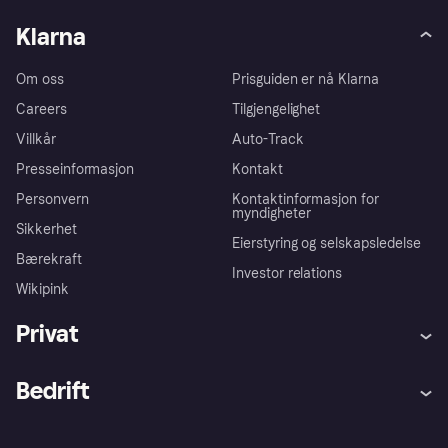
Klarna
Om oss
Prisguiden er nå Klarna
Careers
Tilgjengelighet
Villkår
Auto-Track
Presseinformasjon
Kontakt
Personvern
Kontaktinformasjon for
myndigheter
Sikkerhet
Eierstyring og selskapsledelse
Bærekraft
Investor relations
Wikipink
Privat
Hjelp
Kjøperbeskyttelse
Bedrift
Logg inn
Klager
Butikksupport
Developers portal
Klarna-appen
Kredittavtale