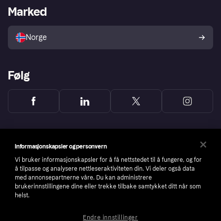
Merchant portal
Driftsstatus
Marked
Utforsk butikker
Personverninnstillinger
Selg med Klarna
Plattformer og partnere
Norge
Følg
Informasjonskapsler og personvern
Vi bruker informasjonskapsler for å få nettstedet til å fungere, og for
å tilpasse og analysere nettleseraktiviteten din. Vi deler også data
med annonsepartnerne våre. Du kan administrere
brukerinnstillingene dine eller trekke tilbake samtykket ditt når som
helst.
Endre innstillinger