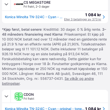
CS MEGASTORE
Fri frakt
,
2–3 dager
1 084 kr
Konica Minolta TN-324C - Cyan - original - tonerpatron - for bizhub C258, C308, C368
Eller 3 betalinger av 373 kr
*
Kjøp først, betal senere
: Kreditttid: 30 dager. 0 % årlig rente.
3–
48 måneders finansiering med Klarna
: Priseksempel: Et kjøp på
10 000 NOK betalt ned over 12 måneder med en gjeldende rente
på 21.9 % har en effektiv rente (APR) på 21,90%. Totalkostnaden
beløper seg til 11 101.12 NOK. Dette inkluderer 11 betalinger på
926.19 NOK hver og en siste betaling på 913,04 NOK.
Forskuddsbetaling kan være nødvendig. Dette gjelder kun for
innbyggere i Norge over 18 år. Forutsetter godkjenning av Klarna.
Minimum kjøpsbeløp er 250 NOK og maksimalt kjøpsbeløp er 150
000 NOK. Långiver: Klarna Bank AB (publ), Sveavägen 46, 111
34 Stockholm, Org. nr.: 556737-0431.
Se vilkår og andre
betingelser
.
CDON
Fri frakt
1 084 kr
Konica Minolta TN-324C - Cyan - original - tonerpatron - for bizhub C258, C308, C368