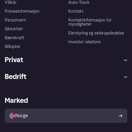
Villkår
Auto-Track
Presseinformasjon
Kontakt
Personvern
Kontaktinformasjon for
myndigheter
Sikkerhet
Eierstyring og selskapsledelse
Bærekraft
Investor relations
Wikipink
Privat
Hjelp
Kjøperbeskyttelse
Bedrift
Logg inn
Klager
Butikksupport
Developers portal
Klarna-appen
Kredittavtale
Merchant portal
Driftsstatus
Marked
Utforsk butikker
Personverninnstillinger
Selg med Klarna
Plattformer og partnere
Norge