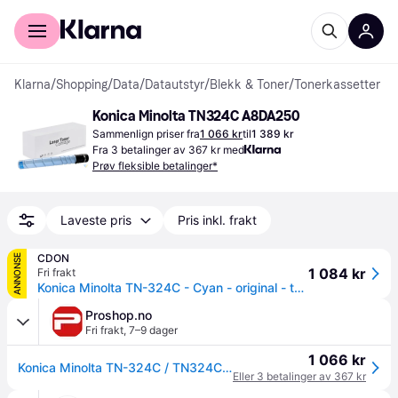
For kunder
For bedrifter
Klarna
/
Shopping
/
Data
/
Datautstyr
/
Blekk & Toner
/
Tonerkassetter
Konica Minolta TN324C A8DA250
Sammenlign priser fra
1 066 kr
til
1 389 kr
Fra 3 betalinger av 367 kr med
Prøv fleksible betalinger*
Laveste pris
Pris inkl. frakt
CDON
ANNONSE
1 084 kr
Fri frakt
Konica Minolta TN-324C - Cyan - original - tonerpatron - for bizhub C258, C308, C368
Proshop.no
Fri frakt
,
7–9 dager
1 066 kr
Konica Minolta TN-324C / TN324C / A8DA450
Eller 3 betalinger av 367 kr