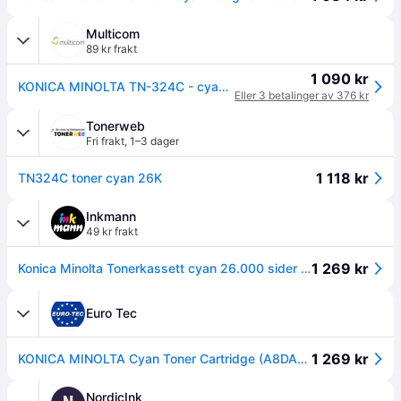
Multicom
89 kr frakt
1 090 kr
KONICA MINOLTA TN-324C - cyan - original - tonerpatron (A8DA450)
Eller 3 betalinger av 376 kr
Tonerweb
Fri frakt
,
1–3 dager
1 118 kr
TN324C toner cyan 26K
Inkmann
49 kr frakt
1 269 kr
Konica Minolta Tonerkassett cyan 26.000 sider TN324C
Euro Tec
1 269 kr
KONICA MINOLTA Cyan Toner Cartridge (A8DA450)
NordicInk