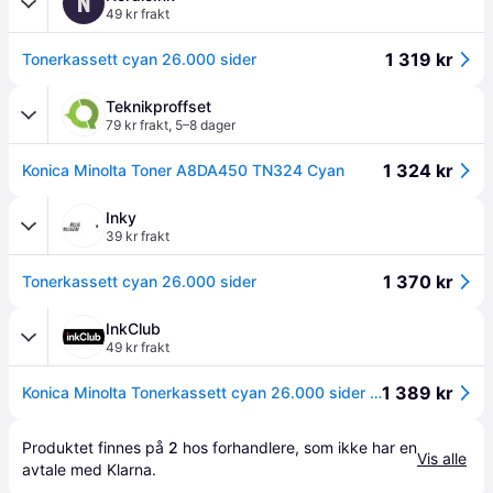
N
49 kr frakt
1 319 kr
Tonerkassett cyan 26.000 sider
Teknikproffset
79 kr frakt
,
5–8 dager
1 324 kr
Konica Minolta Toner A8DA450 TN324 Cyan
Inky
39 kr frakt
1 370 kr
Tonerkassett cyan 26.000 sider
InkClub
49 kr frakt
1 389 kr
Konica Minolta Tonerkassett cyan 26.000 sider TN324C Tilsvarer: N/A
Produktet finnes på 
2
 hos 
forhandlere
, som ikke har en 
Vis alle
avtale med Klarna.