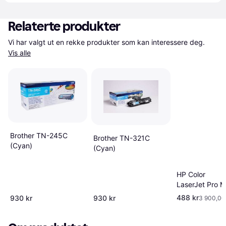
Relaterte produkter
Vi har valgt ut en rekke produkter som kan interessere deg. 
Vis alle
Brother TN-245C
Brother TN-321C
(Cyan)
(Cyan)
HP Color
LaserJet Pro M
Cyan
488 kr
930 kr
930 kr
3 900,00 