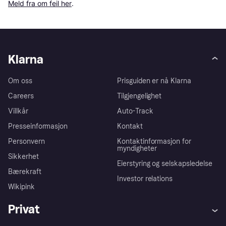
Meld fra om feil her
.
Klarna
Om oss
Prisguiden er nå Klarna
Careers
Tilgjengelighet
Villkår
Auto-Track
Presseinformasjon
Kontakt
Personvern
Kontaktinformasjon for
myndigheter
Sikkerhet
Eierstyring og selskapsledelse
Bærekraft
Investor relations
Wikipink
Privat