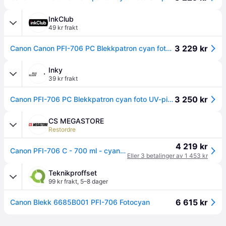
InkClub
49 kr frakt
3 229 kr
Canon Canon PFI-706 PC Blekkpatron cyan foto UV-pigment PFI-706PC Tilsvarer: N/A
Inky
39 kr frakt
3 250 kr
Canon PFI-706 PC Blekkpatron cyan foto UV-pigment
CS MEGASTORE
Restordre
4 219 kr
Canon PFI-706 C - 700 ml - cyan - original - blekktank - for imagePROGRAF iPF8400, IPF8400SE, iPF8400SE MFP M40, iPF9400, iPF9400S
Eller 3 betalinger av 1 453 kr
Teknikproffset
99 kr frakt
,
5–8 dager
6 615 kr
Canon Blekk 6685B001 PFI-706 Fotocyan