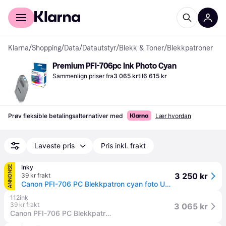
For kunder
For bedrifter
Klarna
/
Shopping
/
Data
/
Datautstyr
/
Blekk & Toner
/
Blekkpatroner
Premium PFI-706pc Ink Photo Cyan
Sammenlign priser fra
3 065 kr
til
6 615 kr
Prøv fleksible betalingsalternativer med
Lær hvordan
Laveste pris
Pris inkl. frakt
Inky
ANNONSE
3 250 kr
39 kr frakt
Canon PFI-706 PC Blekkpatron cyan foto UV-pigment
112ink
39 kr frakt
3 065 kr
Canon PFI-706 PC Blekkpatron cyan foto UV-pigment