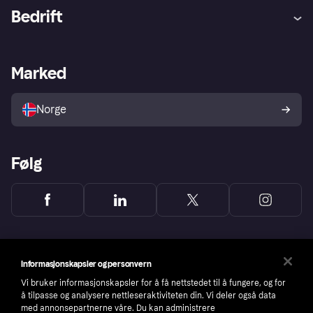
Hjelp
Kjøperbeskyttelse
Bedrift
Logg inn
Klager
Butikksupport
Developers portal
Klarna-appen
Kredittavtale
Merchant portal
Driftsstatus
Marked
Utforsk butikker
Personverninnstillinger
Selg med Klarna
Plattformer og partnere
Norge
Følg
Informasjonskapsler og personvern
Vi bruker informasjonskapsler for å få nettstedet til å fungere, og for
å tilpasse og analysere nettleseraktiviteten din. Vi deler også data
med annonsepartnerne våre. Du kan administrere