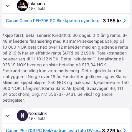
Inkmann
49 kr frakt
3 155 kr
Canon Canon PFI-706 PC Blekkpatron cyan foto UV-pigment PFI-706PC
*
Kjøp først, betal senere
: Kreditttid: 30 dager. 0 % årlig rente.
3–
48 måneders finansiering med Klarna
: Priseksempel: Et kjøp på
10 000 NOK betalt ned over 12 måneder med en gjeldende rente
på 21.9 % har en effektiv rente (APR) på 21,90%. Totalkostnaden
beløper seg til 11 101.12 NOK. Dette inkluderer 11 betalinger på
926.19 NOK hver og en siste betaling på 913,04 NOK.
Forskuddsbetaling kan være nødvendig. Dette gjelder kun for
innbyggere i Norge over 18 år. Forutsetter godkjenning av Klarna.
Minimum kjøpsbeløp er 250 NOK og maksimalt kjøpsbeløp er 150
000 NOK. Långiver: Klarna Bank AB (publ), Sveavägen 46, 111
34 Stockholm, Org. nr.: 556737-0431.
Se vilkår og andre
betingelser
.
NordicInk
N
49 kr frakt
3 229 kr
Canon PFI-706 PC Blekkpatron cyan foto UV-pigment