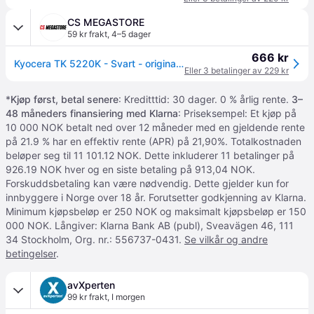
CS MEGASTORE
59 kr frakt
,
4–5 dager
666 kr
Kyocera TK 5220K - Svart - original - tonerpatron - for ECOSYS M5521, P5021
Eller 3 betalinger av 229 kr
*
Kjøp først, betal senere
: Kreditttid: 30 dager. 0 % årlig rente.
3–
48 måneders finansiering med Klarna
: Priseksempel: Et kjøp på
10 000 NOK betalt ned over 12 måneder med en gjeldende rente
på 21.9 % har en effektiv rente (APR) på 21,90%. Totalkostnaden
beløper seg til 11 101.12 NOK. Dette inkluderer 11 betalinger på
926.19 NOK hver og en siste betaling på 913,04 NOK.
Forskuddsbetaling kan være nødvendig. Dette gjelder kun for
innbyggere i Norge over 18 år. Forutsetter godkjenning av Klarna.
Minimum kjøpsbeløp er 250 NOK og maksimalt kjøpsbeløp er 150
000 NOK. Långiver: Klarna Bank AB (publ), Sveavägen 46, 111
34 Stockholm, Org. nr.: 556737-0431.
Se vilkår og andre
betingelser
.
avXperten
99 kr frakt
,
I morgen