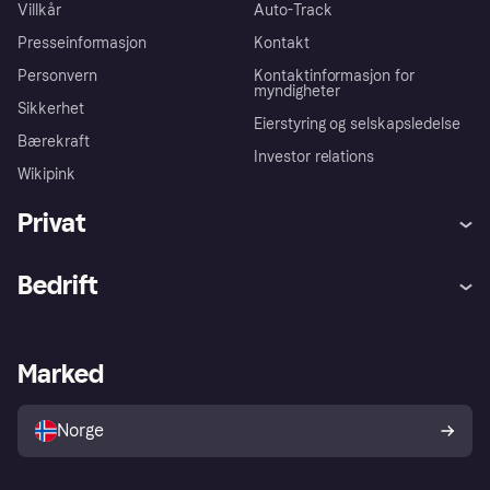
Villkår
Auto-Track
Presseinformasjon
Kontakt
Personvern
Kontaktinformasjon for
myndigheter
Sikkerhet
Eierstyring og selskapsledelse
Bærekraft
Investor relations
Wikipink
Privat
Hjelp
Kjøperbeskyttelse
Bedrift
Logg inn
Klager
Butikksupport
Developers portal
Klarna-appen
Kredittavtale
Merchant portal
Driftsstatus
Marked
Utforsk butikker
Personverninnstillinger
Selg med Klarna
Plattformer og partnere
Norge