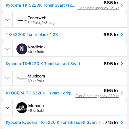
685 kr
Kyocera TK-5220K Toner Svart (1200 sider)
Eller 6 betalinger av 121 kr
Tonerweb
Fri frakt
,
1–3 dager
688 kr
TK-5220K Toner black 1.2K
NordicInk
N
49 kr frakt
695 kr
Kyocera TK-5220 K Tonerkassett Svart
Multicom
69 kr frakt
695 kr
KYOCERA TK 5220K - svart - original - tonerpatron (1T02R90NL1)
Eller 3 betalinger av 239 kr
Inkmann
49 kr frakt
715 kr
Kyocera Kyocera TK-5220 K Tonerkassett Svart TK-5220K