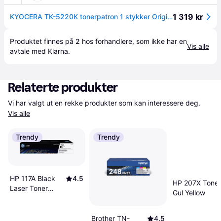
1 319 kr
KYOCERA TK-5220K tonerpatron 1 stykker Original Svart
Produktet finnes på 
2
 hos 
forhandlere
, som ikke har en 
Vis alle
avtale med Klarna.
Relaterte produkter
Vi har valgt ut en rekke produkter som kan interessere deg. 
Vis alle
Trendy
Trendy
HP 117A Black
4.5
HP 207X Toner
Laser Toner
Gul Yellow
Cartridge
W2070A
Brother TN-
4.5