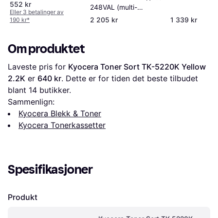
552 kr
248VAL (multi-
Eller 3 betalinger av
colour)
2 205 kr
1 339 kr
190 kr
*
Om produktet
Laveste pris for 
Kyocera Toner Sort TK-5220K Yellow 
2.2K
 er 
640 kr
. Dette er for tiden det beste tilbudet 
blant 
14
 butikker.
Sammenlign:
Kyocera Blekk & Toner
Kyocera Tonerkassetter
Spesifikasjoner
Produkt