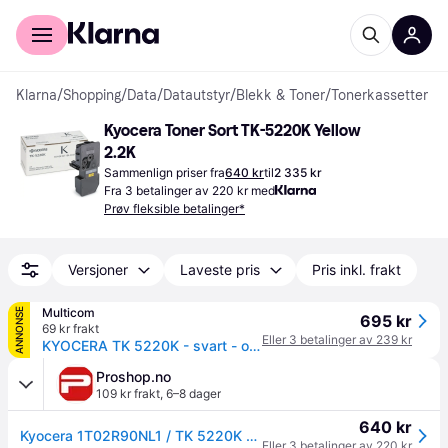
For kunder
For bedrifter
Klarna
/
Shopping
/
Data
/
Datautstyr
/
Blekk & Toner
/
Tonerkassetter
Kyocera Toner Sort TK-5220K Yellow 
2.2K
Sammenlign priser fra
640 kr
til
2 335 kr
Fra 3 betalinger av 220 kr med
Prøv fleksible betalinger*
Versjoner
Laveste pris
Pris inkl. frakt
Multicom
ANNONSE
695 kr
69 kr frakt
Eller 3 betalinger av 239 kr
KYOCERA TK 5220K - svart - original - tonerpatron (1T02R90NL1)
Proshop.no
109 kr frakt
,
6–8 dager
640 kr
Kyocera 1T02R90NL1 / TK 5220K Black Toner
Eller 3 betalinger av 220 kr