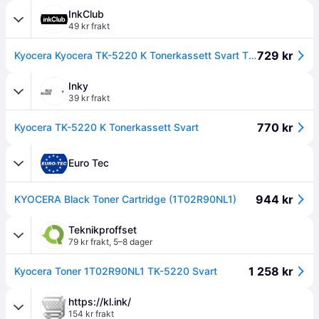
InkClub
49 kr frakt
729 kr
Kyocera Kyocera TK-5220 K Tonerkassett Svart TK-5220K Tilsvarer: N/A
Inky
39 kr frakt
770 kr
Kyocera TK-5220 K Tonerkassett Svart
Euro Tec
944 kr
KYOCERA Black Toner Cartridge (1T02R90NL1)
Teknikproffset
79 kr frakt
,
5–8 dager
1 258 kr
Kyocera Toner 1T02R90NL1 TK-5220 Svart
https://kl.ink/
154 kr frakt