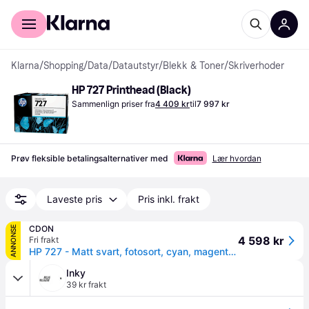
For kunder
For bedrifter
Klarna
/
Shopping
/
Data
/
Datautstyr
/
Blekk & Toner
/
Skriverhoder
HP 727 Printhead (Black)
Sammenlign priser fra
4 409 kr
til
7 997 kr
Prøv fleksible betalingsalternativer med
Lær hvordan
Laveste pris
Pris inkl. frakt
CDON
ANNONSE
4 598 kr
Fri frakt
HP 727 - Matt svart, fotosort, cyan, magenta, gul, grå - skriverhode - for DesignJet T1500, T1530, T2500, T2530, T920, T930
Inky
39 kr frakt