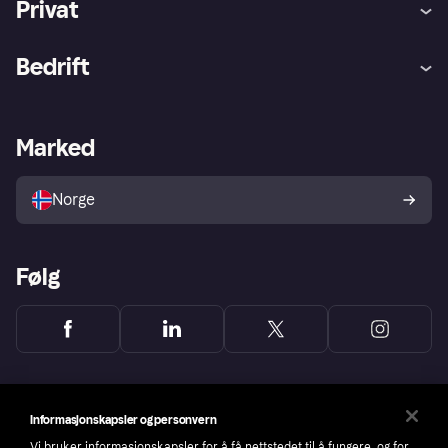
Privat
Hjelp
Kjøperbeskyttelse
Bedrift
Logg inn
Klager
Butikksupport
Developers portal
Klarna-appen
Kredittavtale
Merchant portal
Driftsstatus
Marked
Utforsk butikker
Personverninnstillinger
Selg med Klarna
Plattformer og partnere
Norge
Følg
Informasjonskapsler og personvern
Vi bruker informasjonskapsler for å få nettstedet til å fungere, og for