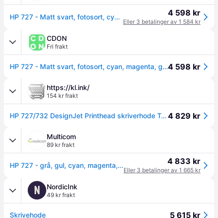
4 598 kr
HP 727 - Matt svart, fotosort, cyan, magenta, gul, grå - skriverhode - for DesignJet T1500, T1530, T2500, T2530, T920, T930
Eller 3 betalinger av 1 584 kr
CDON
Fri frakt
4 598 kr
HP 727 - Matt svart, fotosort, cyan, magenta, gul, grå - skriverhode - for DesignJet T1500, T1530, T2500, T2530, T920, T930
https://kl.ink/
154 kr frakt
4 829 kr
HP 727/732 DesignJet Printhead skriverhode Termisk blekk-dyse
Multicom
89 kr frakt
4 833 kr
HP 727 - grå, gul, cyan, magenta, matt svart, fotosort - skriverhode (B3P06A)
Eller 3 betalinger av 1 665 kr
NordicInk
N
49 kr frakt
5 615 kr
Skrivehode