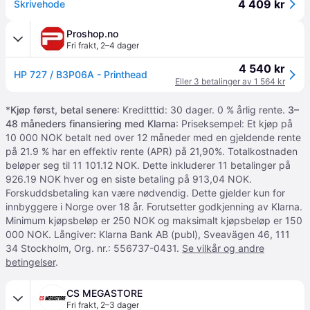
4 409 kr
Skrivehode
Proshop.no
Fri frakt
,
2–4 dager
4 540 kr
HP 727 / B3P06A - Printhead
Eller 3 betalinger av 1 564 kr
*
Kjøp først, betal senere
: Kreditttid: 30 dager. 0 % årlig rente.
3–
48 måneders finansiering med Klarna
: Priseksempel: Et kjøp på
10 000 NOK betalt ned over 12 måneder med en gjeldende rente
på 21.9 % har en effektiv rente (APR) på 21,90%. Totalkostnaden
beløper seg til 11 101.12 NOK. Dette inkluderer 11 betalinger på
926.19 NOK hver og en siste betaling på 913,04 NOK.
Forskuddsbetaling kan være nødvendig. Dette gjelder kun for
innbyggere i Norge over 18 år. Forutsetter godkjenning av Klarna.
Minimum kjøpsbeløp er 250 NOK og maksimalt kjøpsbeløp er 150
000 NOK. Långiver: Klarna Bank AB (publ), Sveavägen 46, 111
34 Stockholm, Org. nr.: 556737-0431.
Se vilkår og andre
betingelser
.
CS MEGASTORE
Fri frakt
,
2–3 dager