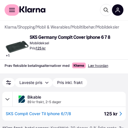
For kunder
For bedrifter
Klarna
/
Shopping
/
Mobil & Wearables
/
Mobiltilbehør
/
Mobildeksler
SKS Germany Compit Cover Iphone 6 7 8
Mobildeksel
Pris
125 kr
+
1
Prøv fleksible betalingsalternativer med
Lær hvordan
Laveste pris
Pris inkl. frakt
Bikable
89 kr frakt
,
2–5 dager
125 kr
SKS Compit Cover Til Iphone 6/7/8
*
Kjøp først, betal senere
: Kreditttid: 30 dager. 0 % årlig rente.
3–