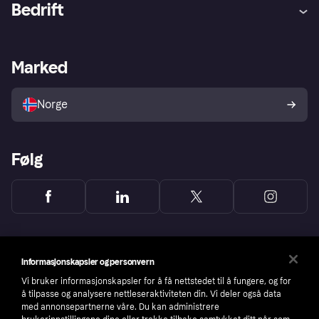
Bedrift
Logg inn
Klager
Butikksupport
Developers portal
Klarna-appen
Kredittavtale
Merchant portal
Driftsstatus
Marked
Utforsk butikker
Personverninnstillinger
Selg med Klarna
Plattformer og partnere
Norge
Følg
Informasjonskapsler og personvern
Vi bruker informasjonskapsler for å få nettstedet til å fungere, og for
å tilpasse og analysere nettleseraktiviteten din. Vi deler også data
med annonsepartnerne våre. Du kan administrere