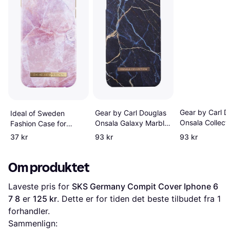
Gear by Carl D
Gear by Carl Douglas
Ideal of Sweden
Onsala Collect
Onsala Galaxy Marble
Fashion Case for
Shine Poppy
Case (iPhone
iPhone 6/6S/7/8/SE
37 kr
93 kr
93 kr
Chamomile Cov
6/6S/7/8)
2020
iPhone 6/7/8/
Om produktet
Laveste pris for 
SKS Germany Compit Cover Iphone 6 
7 8
 er 
125 kr
. Dette er for tiden det beste tilbudet fra 1 
forhandler.
Sammenlign: