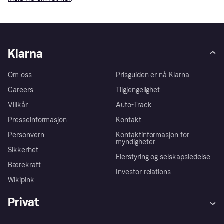
Klarna
Om oss
Prisguiden er nå Klarna
Careers
Tilgjengelighet
Villkår
Auto-Track
Presseinformasjon
Kontakt
Personvern
Kontaktinformasjon for
myndigheter
Sikkerhet
Eierstyring og selskapsledelse
Bærekraft
Investor relations
Wikipink
Privat
Hjelp
Kjøperbeskyttelse